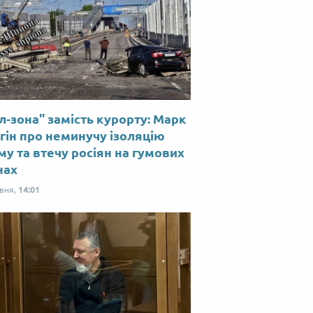
л-зона" замість курорту: Марк
гін про неминучу ізоляцію
у та втечу росіян на гумових
нах
рвня,
14:01