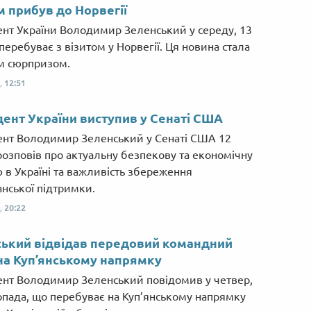
м прибув до Норвегії
нт України Володимир Зеленський у середу, 13
перебуває з візитом у Норвегії. Ця новина стала
м сюрпризом.
,
12:51
ент України виступив у Сенаті США
нт Володимир Зеленський у Сенаті США 12
розповів про актуальну безпекову та економічну
ю в Україні та важливість збереження
нської підтримки.
,
20:22
ький відвідав передовий командний
на Куп’янському напрямку
нт Володимир Зеленський повідомив у четвер,
опада, що перебуває на Куп’янському напрямку