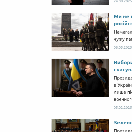
24.08.2025
Ми не 
російс
Намагаю
чужу пам
08.05.2025
Вибори
скасув
Президе
в Украї
лише пі
воєнного
05.02.2025
Зеленс
Президе