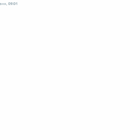
рвня,
09:01
 по-українськи