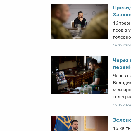
Презид
Харков
16 трав
провів 
головно
16.05.2024
Через 
перені
Через с
Володим
міжнаро
телегра
15.05.2024
Зеленс
16 квіт