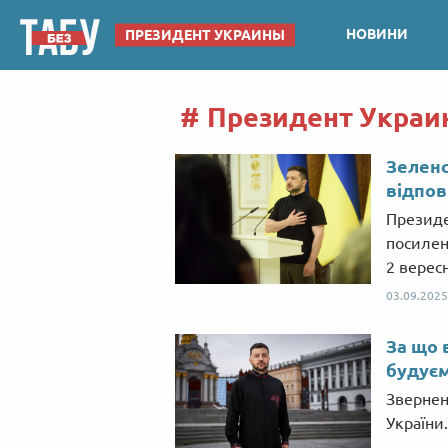
НОВИНИ
ПРЕЗИДЕНТ УКРАИНЫ
Президент Украин
Зеленс
відпов
Президе
посилен
2 верес
03.09.2025
За що 
будує
Звернен
України.