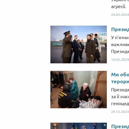
агресії.
29.02.2024
Презид
У п'ятн
важливе
Президе
16.02.2024
Ми обо
терори
Президе
за її ма
геноцид
29.12.2023
Презид