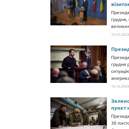
візито
Президе
грудня, 
велики
13.12.2023
Презид
Президе
грудня 
ситуаці
америка
12.12.2023
Зеленс
пункт 
Президе
30 лист