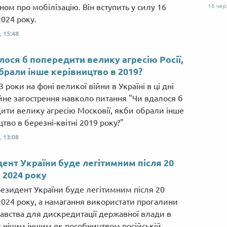
ном про мобілізацію. Він вступить у силу 16
16 че
2024 року.
,
15:48
лося б попередити велику агресію Росії,
брали інше керівництво в 2019?
3 роки на фоні великої війни в Україні в ці дні
йне загострення навколо питання "Чи вдалося б
ити велику агресію Московії, якби обрали інше
тво в березні-квітні 2019 року?"
,
13:08
ент України буде легітимним після 20
 2024 року
езидент України буде легітимним після 20
Від пацанки до панянки
Топ-модель
2024 року, а намагання використати прогалини
авства для дискредитації державної влади в
 є нічим іншим як пособництвом російській