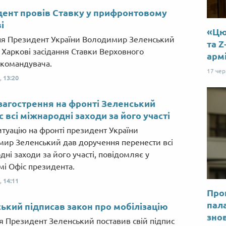
ент провів Ставку у прифронтовому
і
«Цю 
ня Президент України Володимир Зеленський
та Z
у Харкові засідання Ставки Верховного
арм
командувача.
17 че
,
13:20
загострення на фронті Зеленський
с всі міжнародні заходи за його участі
итуацію на фронті президент України
ир Зеленський дав доручення перенести всі
дні заходи за його участі, повідомляє у
мі Офіс президента.
,
14:11
Прог
пал
ький підписав закон про мобілізацію
знов
ня Президент Зеленський поставив свій підпис