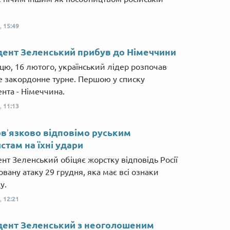
,
15:49
ент Зеленський прибув до Німеччини
ицю, 16 лютого, український лідер розпочав
 закордонне турне. Першою у списку
нта - Німеччина.
,
11:13
вʼязково відповімо руським
стам на їхні удари
нт Зеленський обіцяє жорстку відповідь Росії
совану атаку 29 грудня, яка має всі ознаки
у.
,
12:21
ент Зеленський з неоголошеним