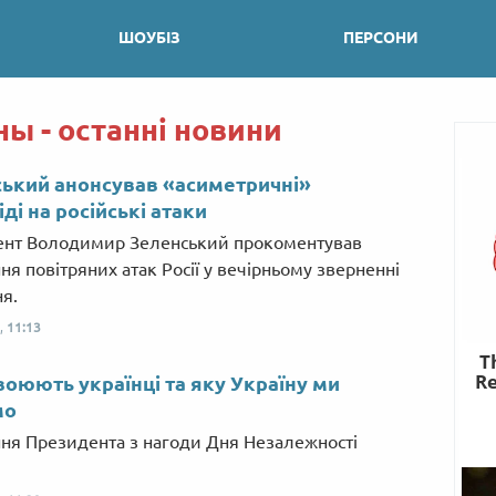
ШОУБІЗ
ПЕРСОНИ
ы - останні новини
ький анонсував «асиметричні»
іді на російські атаки
нт Володимир Зеленський прокоментував
ня повітряних атак Росії у вечірньому зверненні
ня.
,
11:13
воюють українці та яку Україну ми
мо
ня Президента з нагоди Дня Незалежності