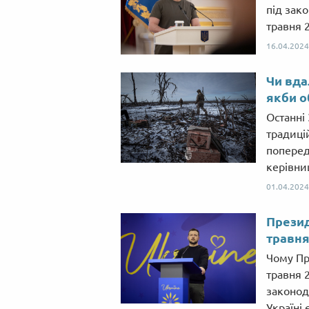
під зако
травня 
16.04.2024
Чи вда
якби о
Останні 
традиці
поперед
керівниц
01.04.2024
Презид
травня
Чому Пр
травня 
законод
Україні