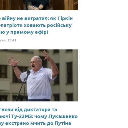
війну не виграти»: як Гіркін
-патріоти ховають російську
ію у прямому ефірі
рвня,
13:41
нози від диктатора та
аючі Ту-22М3: чому Лукашенко
у екстрено мчить до Путіна