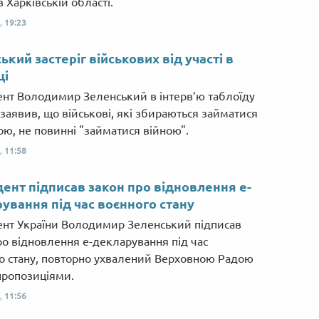
 Харківській області.
,
19:23
ький застеріг військових від участі в
ці
нт Володимир Зеленський в інтерв’ю таблоїду
 заявив, що військові, які збираються займатися
ою, не повинні "займатися війною".
,
11:58
ент підписав закон про відновлення е-
ування під час воєнного стану
нт України Володимир Зеленський підписав
ро відновлення е-декларування під час
о стану, повторно ухвалений Верховною Радою
 пропозиціями.
,
11:56