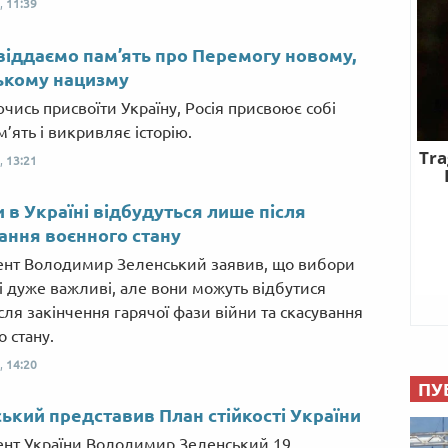
,
11:39
віддаємо пам’ять про Перемогу новому,
ькому нацизму
чись присвоїти Україну, Росія присвоює собі
’ять і викривляє історію.
,
13:21
 в Україні відбудуться лише після
ання воєнного стану
нт Володимир Зеленський заявив, що вибори
ні дуже важливі, але вони можуть відбутися
сля закінчення гарячої фази війни та скасування
 стану.
,
14:20
ПУ
ький представив План стійкості України
нт України Володимир Зеленський 19