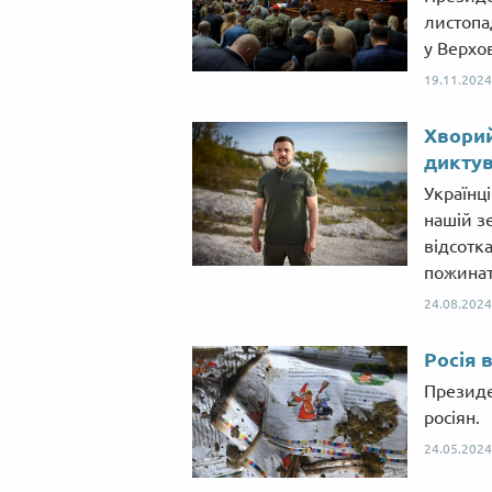
листопа
у Верхов
19.11.2024
Хворий
диктув
Українці
нашій з
відсотка
пожинат
24.08.2024
Росія 
Президе
росіян.
24.05.2024