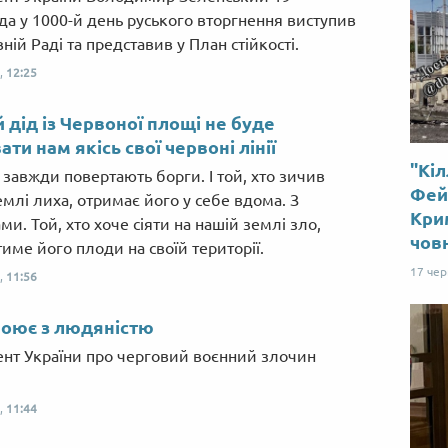
да у 1000-й день руського вторгнення виступив
ній Раді та представив у План стійкості.
,
12:25
 дід із Червоної площі не буде
ати нам якісь свої червоні лінії
"Кіл
 завжди повертають борги. І той, хто зичив
Фей
емлі лиха, отримає його у себе вдома. З
Крим
ми. Той, хто хоче сіяти на нашій землі зло,
чов
име його плоди на своїй території.
17 че
,
11:56
воює з людяністю
нт України про черговий воєнний злочин
,
11:44