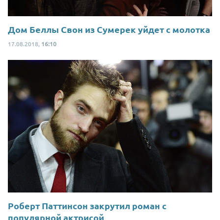
Дом Беллы Свон из Сумерек уйдет с молотка
17.08.2018,
16:10
Роберт Паттинсон закрутил роман с
популярной актрисой