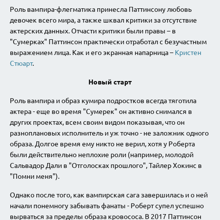
Роль вампира-флегматика принесла Паттинсону любовь
девочек всего мира, а также шквал критики за отсутствие
актерских данных. Отчасти критики были правы – в
"Сумерках" Паттинсон практически отработал с безучастным
выражением лица. Как и его экранная напарница –
Кристен
Стюарт
.
Новый старт
Роль вампира и образ кумира подростков всегда тяготила
актера - еще во время "Сумерек" он активно снимался в
других проектах, всем своим видом показывая, что он
разноплановых исполнитель и уж точно - не заложник одного
образа. Долгое время ему никто не верил, хотя у Роберта
были действительно неплохие роли (например, молодой
Сальвадор Дали в "Отголосках прошлого", Тайлер Хокинс в
"Помни меня").
Однако после того, как вампирская сага завершилась и о ней
начали понемногу забывать фанаты - Роберт супел успешно
вырваться за пределы образа кровососа. В 2017 Паттинсон