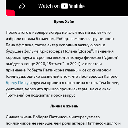
Брюс Уэйн
После этого в карьере актера начался новый взлет - его
избрали новым Бэтменом, Роберт заменил загрустившего
Бена Аффлека, также актер исполнил важную роль в
будущем фильме Кристофера Нолана "Довод". Пандемия
коронавируса отсрочила выход этих двух фильмов ("Довод"
выйдет в конце 2020, "Бэтмен" - в 2021), а вместе и
признание Роберта Паттинсона главным секс-символом
Голливуда, однако сомнений в том, что Леонардо ди Каприо,
Бреду Питту
и другим придется потесниться - нет. Тем более,
учитывая, через что пришло пройти актеры - на сьемках
"Бэтмана" он подхватил коронавирус.
Личная жизнь
Личная жизнь Роберта Паттинсона интересует его
поклонников не меньше, чем роли актера. Паттинсон долго и