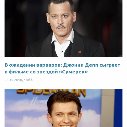
В ожидании варваров: Джонни Депп сыграет
в фильме со звездой «Сумерек»
23.10.2018,
13:55