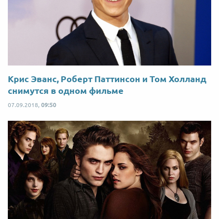
Крис Эванс, Роберт Паттинсон и Том Холланд
снимутся в одном фильме
07.09.2018,
09:50