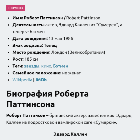
ШОУБИЗ
Имя:
Роберт Паттинсон
/
Robert Pattinson
Деятельность:
актер, Эдвард Каллен из "Сумерек", а
теперь - Бэтмен
Дата рождения:
13 мая 1986
Знак
з
одиака: Телец
Место рождения:
Лондон (Великобритания)
Рост:
185 см
Теги:
звезды
,
кино
,
Бэтмен
Семейное положение:
не женат
Wikipedia
|
IMDb
Биография Роберта
Паттинсона
Роберт Паттинсон
– британский актер, известен как Эдвард
Каллен из подростковой вампирской саге «Сумерки».
Эдвард Каллен