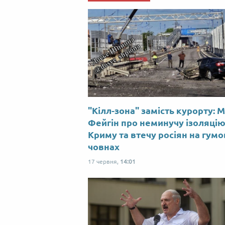
"Кілл-зона" замість курорту: 
Фейгін про неминучу ізоляці
Криму та втечу росіян на гум
човнах
17 червня,
14:01