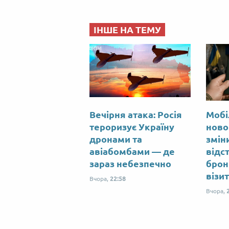
ІНШЕ НА ТЕМУ
Вечірня атака: Росія
Мобі
тероризує Україну
ново
дронами та
змін
авіабомбами — де
відс
зараз небезпечно
брон
візи
Вчора,
22:58
Вчора,