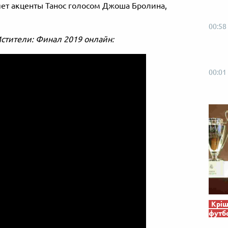
яет акценты Танос голосом Джоша Бролина,
00:58
стители: Финал 2019 онлайн:
00:01
Кріш
футб