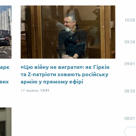
10:58
09:58
09:01
Марк
«Цю війну не виграти»: як Гіркін
ю
та Z-патріоти ховають російську
ових
армію у прямому ефірі
17 червня,
13:41
08:58
08:01