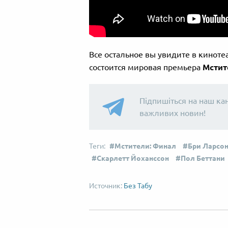
Все остальное вы увидите в кинотеа
состоится мировая премьера
Мстит
Підпишіться на наш ка
важливих новин!
Мстители: Финал
Бри Ларсо
Скарлетт Йоханссон
Пол Беттани
Без Табу