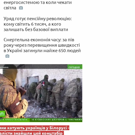
енергосистемою та коли чекати
 по-українськи
світла
Уряд готує пенсійну революцію:
кому світить 6 тисяч, а кого
залишать без базової виплати
Смертельна економія часу: за пів
року через перевищення швидкості
в Україні загинули майже 650 людей
яни катують українців у Білорусі -
лісти знайшли цей концтабір