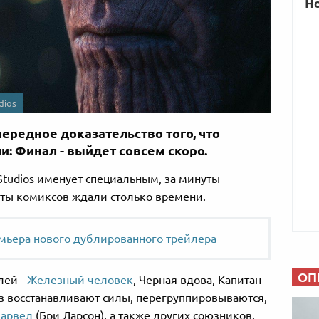
dios
ередное доказательство того, что
и: Финал - выйдет совсем скоро.
Studios именует специальным, за минуты
аты комиксов ждали столько времени.
емьера нового дублированного трейлера
ОП
лей -
Железный человек
, Черная вдова, Капитан
аз восстанавливают силы, перегруппировываются,
Марвел
(Бри Ларсон), а также других союзников.