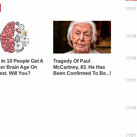
15:01
14:58
13:58
 In 10 People Get A
Tragedy Of Paul
er Brain Age On
McCartney, 83. He Has
est. Will You?
Been Confirmed To Be...!
13:01
11:58
11:01