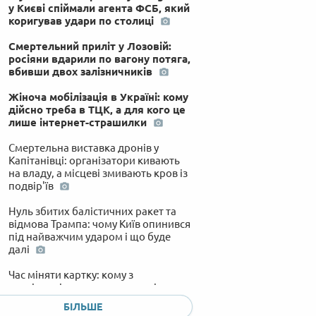
у Києві спіймали агента ФСБ, який
коригував удари по столиці
Смертельний приліт у Лозовій:
росіяни вдарили по вагону потяга,
вбивши двох залізничників
Жіноча мобілізація в Україні: кому
дійсно треба в ТЦК, а для кого це
лише інтернет-страшилки
Смертельна виставка дронів у
Капітанівці: організатори кивають
на владу, а місцеві змивають кров із
подвір'їв
Нуль збитих балістичних ракет та
відмова Трампа: чому Київ опинився
під найважчим ударом і що буде
далі
Час міняти картку: кому з
пенсіонерів доведеться терміново
шукати новий банк до 15 вересня
БІЛЬШЕ