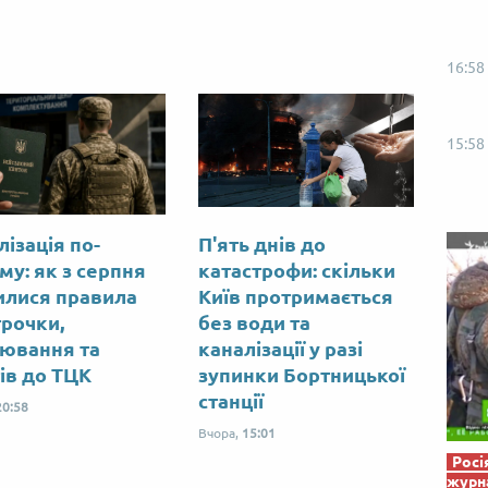
Від пацанки до панянки
Топ-модель
16:58
15:58
лізація по-
П'ять днів до
му: як з серпня
катастрофи: скільки
илися правила
Київ протримається
трочки,
без води та
ювання та
каналізації у разі
тів до ТЦК
зупинки Бортницької
станції
20:58
Вчора,
15:01
Росі
журна