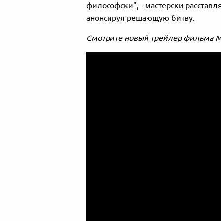
философски", - мастерски расставл
анонсируя решающую битву.
Смотрите новый трейлер фильма М