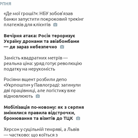
ЕРПНЯ
«Де мої гроші?»: НБУ зобов'язав
банки запустити покроковий трекінг
платежів для клієнтів
Вечірня атака: Росія тероризує
Україну дронами та авіабомбами
— де зараз небезпечно
Замість квадратних метрів —
реальна ціна: уряд готує революцію
податку на нерухомість
Росіяни вщент розбили депо
«Укрпошти» у Павлограді: загинули
дві працівниці, але логістику вже
відновлюють
Мобілізація по-новому: як з серпня
змінилися правила відстрочки,
бронювання та візитів до ТЦК
Херсон у суцільній темряві, а Львів
— частково: що коїться з