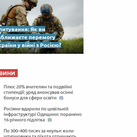
питування: Як ви
аближаєте перемогу
раїни у війні з Росією?
ВИНИ
Плюс 20% вчителям та подвійні
стипендії: уряд анонсував осінні
бонуси для сфери освіти
Росіяни вдарили по цивільній
інфраструктурі Одещини: поранено
16-річного підлітка
По 300–400 тисяч за «нуль»: коли
штурмовики та піхота отримають