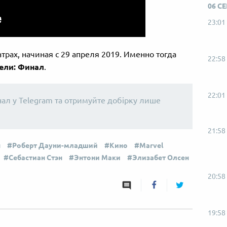
06 С
23:01
трах, начиная с 29 апреля 2019. Именно тогда
22:58
ели: Финал
.
22:01
нал у Telegram та отримуйте добірку лише
21:58
н
Роберт Дауни-младший
Кино
Marvel
Себастиан Стэн
Энтони Маки
Элизабет Олсен
20:58
19:58