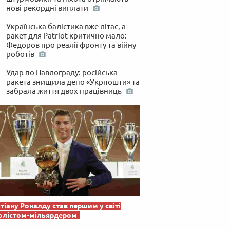
нові рекордні виплати
Українська балістика вже літає, а
ракет для Patriot критично мало:
Федоров про реалії фронту та війну
роботів
Удар по Павлограду: російська
ракета знищила депо «Укрпошти» та
забрала життя двох працівниць
тіану Роналду став першим у світі
олістом-мільярдером