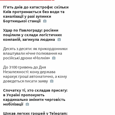
П'ять днів до катастрофи: скільки
Київ протримається без води та
каналізації у разі зупинки
Бортницької станції
Удар по Павлограду: росіяни
поцілили у склади логістичних
компаній, загинула людина
Десять з десяти: як прикордонники
влаштували нічне полювання на
російські дрони «Молнія»
До 3100 гривень до Дня
Незалежності: кому держава
нарахує гроші автоматично, а кому
доведеться писати заяву
Спочатку ті, хто складав присягу:
в Україні пропонують
кардинально змінити черговість
мобілізації
Шукав легких грошей у Telegram: