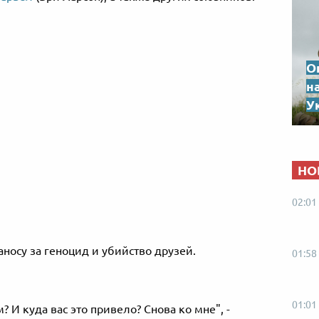
О
н
Ук
НО
02:01
аносу за геноцид и убийство друзей.
01:58
01:01
 И куда вас это привело? Снова ко мне", -