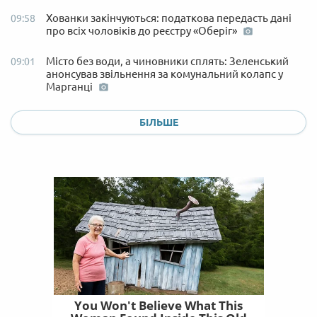
Хованки закінчуються: податкова передасть дані
09:58
про всіх чоловіків до реєстру «Оберіг»
Місто без води, а чиновники сплять: Зеленський
09:01
анонсував звільнення за комунальний колапс у
Марганці
БІЛЬШЕ
You Won't Believe What This