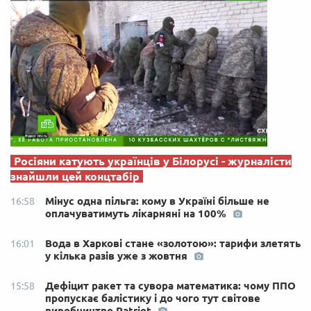
Росіяни катують українців у Білорусі - журналісти
знайшли цей концтабір
Мінус одна пільга: кому в Україні більше не
16:58
оплачуватимуть лікарняні на 100%
Вода в Харкові стане «золотою»: тарифи злетять
16:01
у кілька разів уже з жовтня
Дефіцит ракет та сувора математика: чому ППО
15:58
пропускає балістику і до чого тут світове
виробництво Patriot