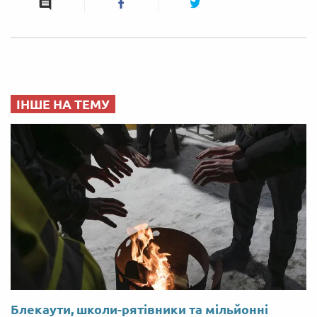
ІНШЕ НА ТЕМУ
Блекаути, школи-рятівники та мільйонні