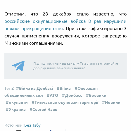
Отметим, что 28 декабря стало известно, что
российские оккупационные войска 8 раз нарушили
режим прекращения огня
. При этом зафиксировано 3
случая применения вооружения, которое запрещено
Минскими соглашениями.
Підпишіться на наш канал у Telegram та отримуйте
добірку лише важливих новин!
Війна на Донбасі
Війна
Операция
объединенных сил
АТО
Донбасс
Боевики
окупанти
Тимчасово окуповані території
Новини
Украина
Сергей Наев
Без Табу