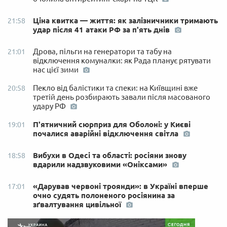
Ціна квитка — життя: як залізничники тримають
21:58
удар після 41 атаки РФ за п'ять днів
Дрова, пільги на генератори та табу на
21:01
відключення комуналки: як Рада планує рятувати
нас цієї зими
Пекло від балістики та спеки: на Київщині вже
20:58
третій день розбирають завали після масованого
удару РФ
П'ятничний сюрприз для Оболоні: у Києві
19:01
почалися аварійні відключення світла
Вибухи в Одесі та області: росіяни знову
18:58
вдарили надзвуковими «Оніксами»
«Дарував червоні троянди»: в Україні вперше
17:01
очно судять полоненого росіянина за
зґвалтування цивільної