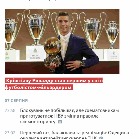
Кріштіану Роналду став першим у світі
футболістом-мільярдером
07 СЕРПНЯ
Блокувань не побільшає, але схематозникам
23:58
приготуватися: НБУ змінив правила
фінмоніторингу
Перцевий газ, балаклави та реанімація: Одещина
23:02
очолила антирейтинг скарг на ТЦК