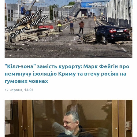
"Кілл-зона" замість курорту: Марк Фейгін про
неминучу ізоляцію Криму та втечу росіян на
гумових човнах
17 червня,
14:01