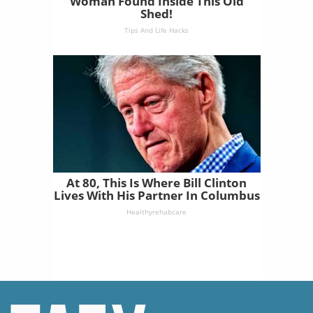
Woman Found Inside This Old
Shed!
Tips And Life Hacks
At 80, This Is Where Bill Clinton
Lives With His Partner In Columbus
Healthyrehabcare