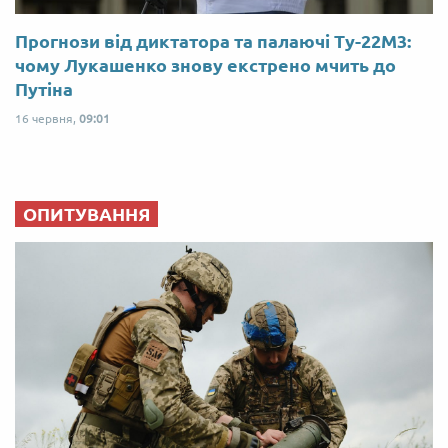
Прогнози від диктатора та палаючі Ту-22М3:
чому Лукашенко знову екстрено мчить до
Путіна
16 червня,
09:01
ОПИТУВАННЯ