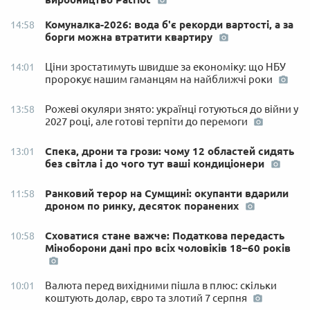
Комуналка-2026: вода б'є рекорди вартості, а за
14:58
борги можна втратити квартиру
Ціни зростатимуть швидше за економіку: що НБУ
14:01
пророкує нашим гаманцям на найближчі роки
Рожеві окуляри знято: українці готуються до війни у
13:58
2027 році, але готові терпіти до перемоги
Спека, дрони та грози: чому 12 областей сидять
13:01
без світла і до чого тут ваші кондиціонери
Ранковий терор на Сумщині: окупанти вдарили
11:58
дроном по ринку, десяток поранених
Сховатися стане важче: Податкова передасть
10:58
Міноборони дані про всіх чоловіків 18–60 років
Валюта перед вихідними пішла в плюс: скільки
10:01
коштують долар, євро та злотий 7 серпня