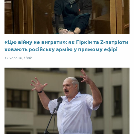
«Цю війну не виграти»: як Гіркін та Z-патріоти
ховають російську армію у прямому ефірі
17 червня,
13:41