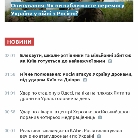
Опитування: Як ви наближаєте перемогу
України у війні з Росією?
НОВИНИ
Блекаути, школи-рятівники та мільйонні збитки:
02:01
як Київ готується до найважчої зими
Нічне полювання: Росія атакує Україну дронами,
01:58
під ударом Київ та Дніпро
Удар по стадіону в Одесі, паніка на пляжах Ялти та
01:01
дрони на Уралі: головне за день
Удар по лікарні в центрі Херсона: російський дрон
00:58
поранив чотирьох медпрацівниць
Реактивні «шахеди» та КАБи: Росія влаштувала
00:01
вечірню атаку дронами по Україні