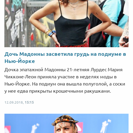
Дочь Мадонны засветила грудь на подиуме в
Нью-Йорке
Дочка эпатажной Мадонны 21-летняя Лурдес Мария
Чикконе-Леон приняла участие в неделях моды в
Нью-Йорке. На подиум она вышла полуголой, а соски
у нее едва прикрыты крошечными ракушками.
12.09.2018,
15:15