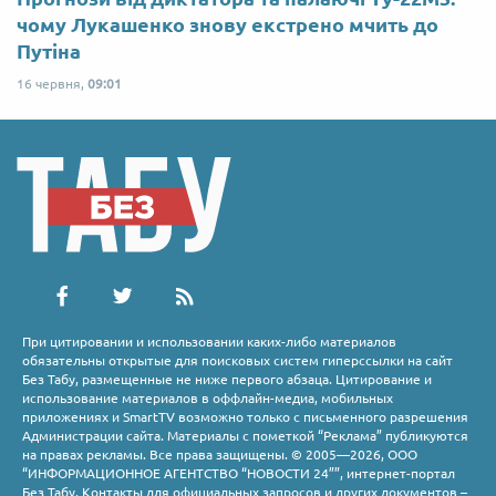
чому Лукашенко знову екстрено мчить до
Путіна
16 червня,
09:01
При цитировании и использовании каких-либо материалов
обязательны открытые для поисковых систем гиперссылки на сайт
Без Табу, размещенные не ниже первого абзаца. Цитирование и
использование материалов в оффлайн-медиа, мобильных
приложениях и SmartTV возможно только с письменного разрешения
Администрации сайта. Материалы с пометкой “Реклама” публикуются
на правах рекламы. Все права защищены. © 2005—2026, ООО
“ИНФОРМАЦИОННОЕ АГЕНТСТВО “НОВОСТИ 24””, интернет-портал
Без Табу. Контакты для официальных запросов и других документов –