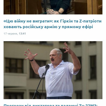
«Цю війну не виграти»: як Гіркін та Z-патріоти
ховають російську армію у прямому ефірі
17 червня,
13:41
Прогнози від диктатора та палаючі Ту-22М3: