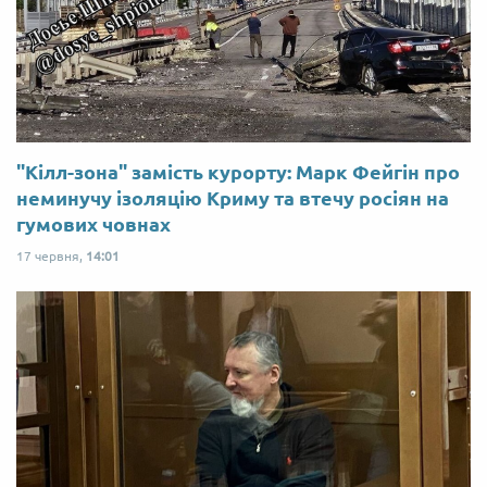
"Кілл-зона" замість курорту: Марк Фейгін про
неминучу ізоляцію Криму та втечу росіян на
гумових човнах
17 червня,
14:01