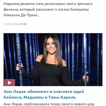
Мадонна решила стать режисером свого третього
фильма, который расскажет о жизни балерины
Микаэли Де Принс.
15.03.2018,
09:30
Ани Лорак обвиняют в плагиате идей
Бейонсе, Мадонны и Тины Кароль
Ани Лорак опубликовала тизер своего нового шоу