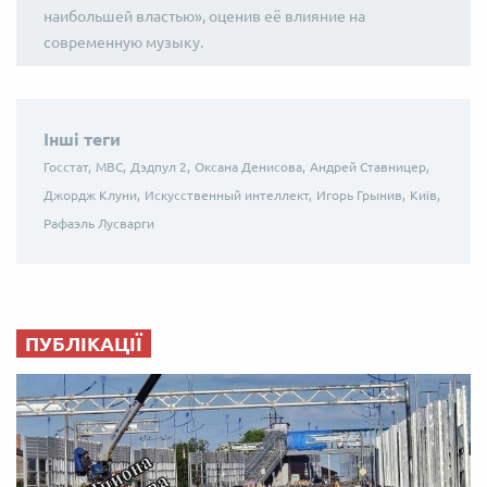
наибольшей властью», оценив её влияние на
современную музыку.
Інші теги
Госстат,
МВС,
Дэдпул 2,
Оксана Денисова,
Андрей Ставницер,
Джордж Клуни,
Искусственный интеллект,
Игорь Грынив,
Київ,
Рафаэль Лусварги
ПУБЛІКАЦІЇ