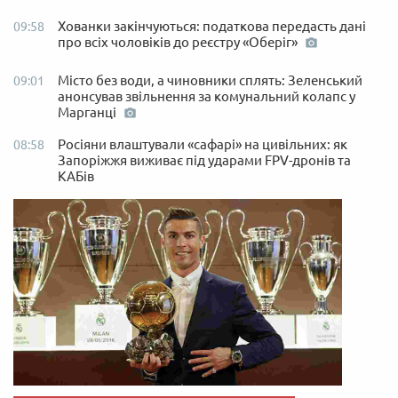
Хованки закінчуються: податкова передасть дані
09:58
про всіх чоловіків до реєстру «Оберіг»
Місто без води, а чиновники сплять: Зеленський
09:01
анонсував звільнення за комунальний колапс у
Марганці
Росіяни влаштували «сафарі» на цивільних: як
08:58
Запоріжжя виживає під ударами FPV-дронів та
КАБів