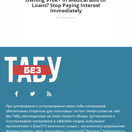
Loans? Stop Paying Interest
Immediately
JG Wentworth
При цитировании и использовании каких-либо материалов
обязательны открытые для поисковых систем гиперссылки на сайт
Без Табу, размещенные не ниже первого абзаца. Цитирование и
использование материалов в оффлайн-медиа, мобильных
приложениях и SmartTV возможно только с письменного разрешения
Администрации сайта. Материалы с пометкой “Реклама” публикуются