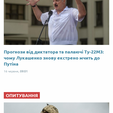
Прогнози від диктатора та палаючі Ту-22М3:
чому Лукашенко знову екстрено мчить до
Путіна
16 червня,
09:01
ОПИТУВАННЯ