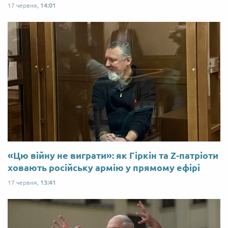
17 червня,
14:01
«Цю війну не виграти»: як Гіркін та Z-патріоти
ховають російську армію у прямому ефірі
17 червня,
13:41