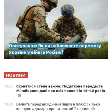
Опитування: Як ви наближаєте перемогу
України у війні з Росією?
НОВИНИ
Сховатися стане важче: Податкова передасть
10:58
Міноборони дані про всіх чоловіків 18–60 років
Валюта перед вихідними пішла в плюс: скільки
10:01
коштують долар, євро та злотий 7 серпня