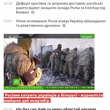
Дефіцит кросівок та затримки доставок: російські
03:58
ракети вщент знищили склади Puma та Intertop під
Києвом
Нічне полювання: Росія атакує Україну «Шахедами»
03:01
та реактивними дронами
Росіяни катують українців у Білорусі - журналісти
знайшли цей концтабір
Ніч без сну: Київ та низку областей накрила
02:58