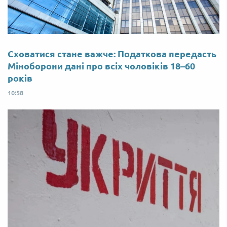
Сховатися стане важче: Податкова передасть
Міноборони дані про всіх чоловіків 18–60
років
10:58