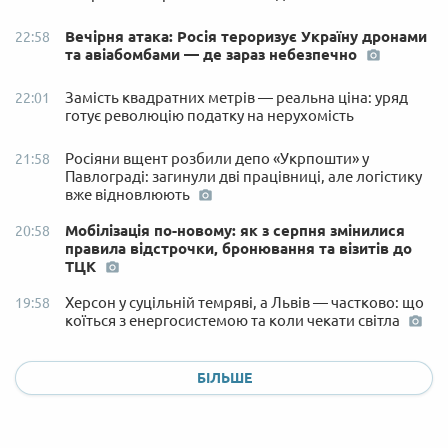
Вечірня атака: Росія тероризує Україну дронами
22:58
та авіабомбами — де зараз небезпечно
Замість квадратних метрів — реальна ціна: уряд
22:01
готує революцію податку на нерухомість
Росіяни вщент розбили депо «Укрпошти» у
21:58
Павлограді: загинули дві працівниці, але логістику
вже відновлюють
Мобілізація по-новому: як з серпня змінилися
20:58
правила відстрочки, бронювання та візитів до
ТЦК
Херсон у суцільній темряві, а Львів — частково: що
19:58
коїться з енергосистемою та коли чекати світла
БІЛЬШЕ