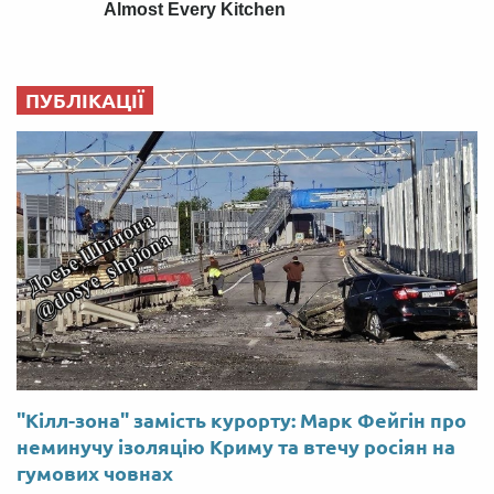
ПУБЛІКАЦІЇ
"Кілл-зона" замість курорту: Марк Фейгін про
неминучу ізоляцію Криму та втечу росіян на
гумових човнах