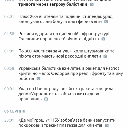
тривога через загрозу балістики
Плюс 20% вчителям та подвійні стипендії: уряд
02:01
анонсував осінні бонуси для сфери освіти
Росіяни вдарили по цивільній інфраструктурі
01:58
Одещини: поранено 16-річного підлітка
По 300–400 тисяч за «нуль»: коли штурмовики та
01:01
піхота отримають нові рекордні виплати
Українська балістика вже літає, а ракет для Patriot
00:58
критично мало: Федоров про реалії фронту та війну
роботів
Удар по Павлограду: російська ракета знищила
00:01
депо «Укрпошти» та забрала життя двох
працівниць
06 СЕРПНЯ
«Де мої гроші?»: НБУ зобов'язав банки запустити
23:01
покроковий трекінг платежів для клієнтів