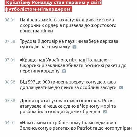
Кріштіану Роналду став першим у світі
футболістом-мільярдером
Папірець замість захисту: як дірява система
08:01
охоронних ордерів призвела до жорстокого
вбивства жінки
Трудовий договір на паузі: чи забере держава
07:58
субсидію на комуналку
«Краще над Україною, ніж над Польщею»:
07:01
Сікорський закликав збивати російські ракети до
перетину кордону
Від 597 до 908 гривень зверху: кому держава
06:58
доплачуватиме до пенсії за особливі заслуги
Дрони проти суховантажів і кросівок: Росія
05:58
атакувала німецьке судно в Чорному морі та
розбомбила склади відомих брендів
«Нам самим потрібні»: чому Трамп відмовив
04:01
Зеленському в ракетах до Patriot та до чого тут Іран