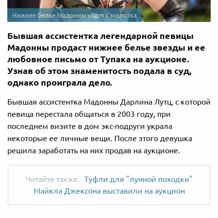
Нижнее белье Мадонны уйдет с молотка
Бывшая ассистентка легендарной певицы
Мадонны продаст нижнее белье звезды и ее
любовное письмо от Тупака на аукционе.
Узнав об этом знаменитость подала в суд,
однако проиграла дело.
Бывшая ассистентка Мадонны Дарлина Лутц, с которой
певица перестала общаться в 2003 году, при
последнем визите в дом экс-подруги украла
некоторые ее личные вещи. После этого девушка
решила заработать на них продав на аукционе.
Туфли для "лунной походки"
Майкла Джексона выставили на аукцион