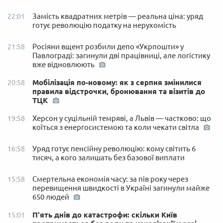
Замість квадратних метрів — реальна ціна: уряд
22:01
готує революцію податку на нерухомість
Росіяни вщент розбили депо «Укрпошти» у
21:58
Павлограді: загинули дві працівниці, але логістику
вже відновлюють
Мобілізація по-новому: як з серпня змінилися
20:58
правила відстрочки, бронювання та візитів до
ТЦК
Херсон у суцільній темряві, а Львів — частково: що
19:58
коїться з енергосистемою та коли чекати світла
Уряд готує пенсійну революцію: кому світить 6
16:58
тисяч, а кого залишать без базової виплати
Смертельна економія часу: за пів року через
15:58
перевищення швидкості в Україні загинули майже
650 людей
П'ять днів до катастрофи: скільки Київ
15:01