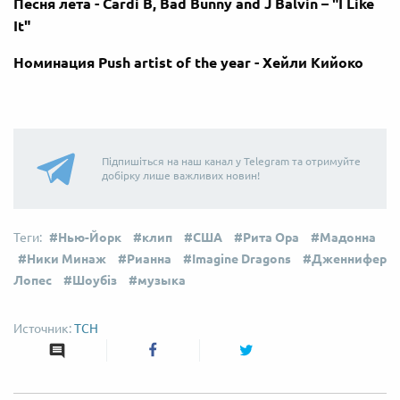
Песня лета - Cardi B, Bad Bunny and J Balvin – "I Like
It"
Номинация Push artist of the year - Хейли Кийоко
Підпишіться на наш канал у Telegram та отримуйте
добірку лише важливих новин!
Нью-Йорк
клип
США
Рита Ора
Мадонна
Ники Минаж
Рианна
Imagine Dragons
Дженнифер
Лопес
Шоубіз
музыка
ТСН