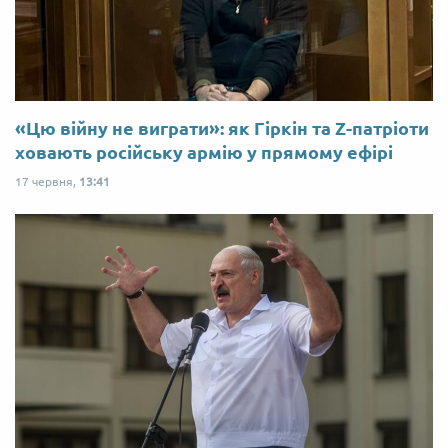
«Цю війну не виграти»: як Гіркін та Z-патріоти
ховають російську армію у прямому ефірі
17 червня,
13:41