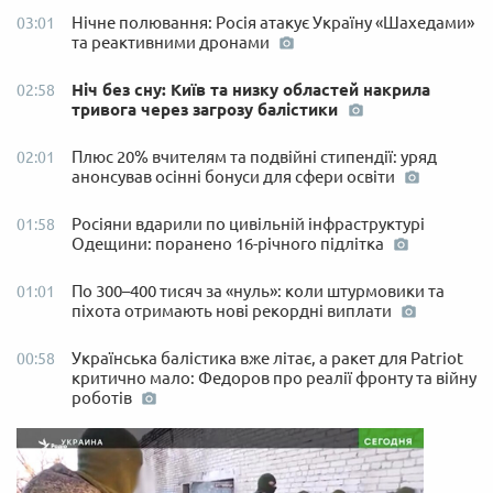
Нічне полювання: Росія атакує Україну «Шахедами»
03:01
та реактивними дронами
Ніч без сну: Київ та низку областей накрила
02:58
тривога через загрозу балістики
Плюс 20% вчителям та подвійні стипендії: уряд
02:01
анонсував осінні бонуси для сфери освіти
Росіяни вдарили по цивільній інфраструктурі
01:58
Одещини: поранено 16-річного підлітка
По 300–400 тисяч за «нуль»: коли штурмовики та
01:01
піхота отримають нові рекордні виплати
Українська балістика вже літає, а ракет для Patriot
00:58
критично мало: Федоров про реалії фронту та війну
роботів