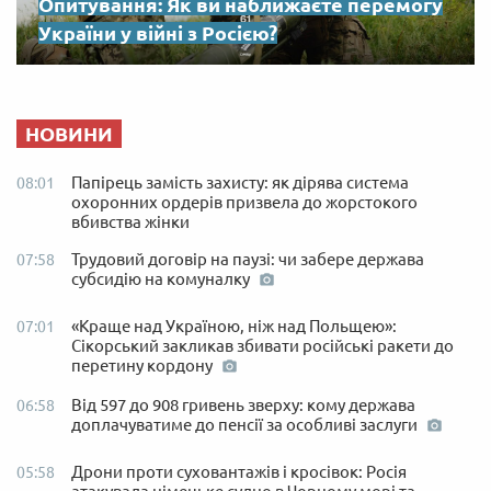
Опитування: Як ви наближаєте перемогу
України у війні з Росією?
НОВИНИ
Папірець замість захисту: як дірява система
08:01
охоронних ордерів призвела до жорстокого
вбивства жінки
Трудовий договір на паузі: чи забере держава
07:58
субсидію на комуналку
«Краще над Україною, ніж над Польщею»:
07:01
Сікорський закликав збивати російські ракети до
перетину кордону
Від 597 до 908 гривень зверху: кому держава
06:58
доплачуватиме до пенсії за особливі заслуги
Дрони проти суховантажів і кросівок: Росія
05:58