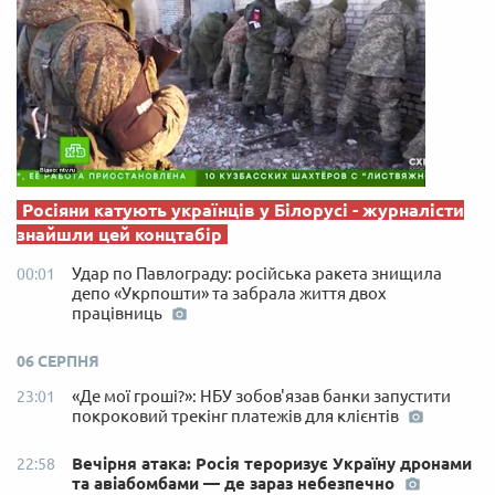
Росіяни катують українців у Білорусі - журналісти
знайшли цей концтабір
Удар по Павлограду: російська ракета знищила
00:01
депо «Укрпошти» та забрала життя двох
працівниць
06 СЕРПНЯ
«Де мої гроші?»: НБУ зобов'язав банки запустити
23:01
покроковий трекінг платежів для клієнтів
Вечірня атака: Росія тероризує Україну дронами
22:58
та авіабомбами — де зараз небезпечно