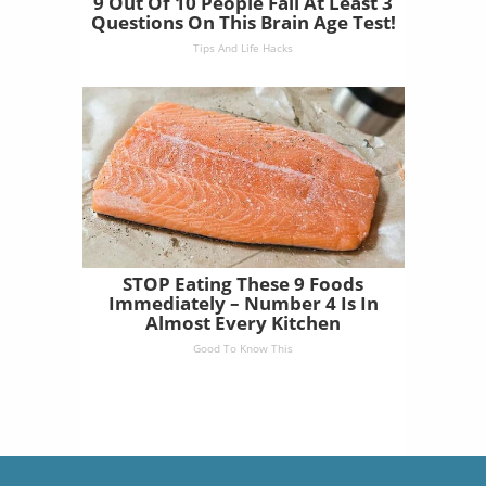
9 Out Of 10 People Fail At Least 3
Questions On This Brain Age Test!
Tips And Life Hacks
STOP Eating These 9 Foods
Immediately – Number 4 Is In
Almost Every Kitchen
Good To Know This