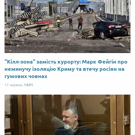
"Кілл-зона" замість курорту: Марк Фейгін про
неминучу ізоляцію Криму та втечу росіян на
гумових човнах
17 червня,
14:01