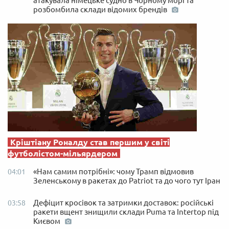
атакувала німецьке судно в Чорному морі та
розбомбила склади відомих брендів
Кріштіану Роналду став першим у світі
футболістом-мільярдером
«Нам самим потрібні»: чому Трамп відмовив
04:01
Зеленському в ракетах до Patriot та до чого тут Іран
Дефіцит кросівок та затримки доставок: російські
03:58
ракети вщент знищили склади Puma та Intertop під
Києвом