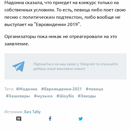
Мадонна сказала, что приедет на конкурс только на
собственных условиях. То есть, певица либо поет свою
песню с политическим подтекстом, либо вообще не
выступает на "Евровидении 2019".
Организаторы пока никак не отреагировали на это
заявление.
Підпишіться на наш канал у Telegram та отримуйте
добірку лише важливих новин!
Мадонна
Евровидение-2021
певица
Зашквары
музыка
Шоубіз
Звезды
Без Табу