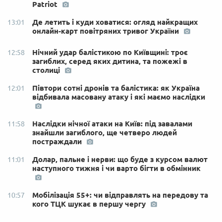
Patriot
Де летить і куди ховатися: огляд найкращих
13:01
онлайн-карт повітряних тривог України
Нічний удар балістикою по Київщині: троє
12:58
загиблих, серед яких дитина, та пожежі в
столиці
Півтори сотні дронів та балістика: як Україна
12:01
відбивала масовану атаку і які маємо наслідки
Наслідки нічної атаки на Київ: під завалами
11:58
знайшли загиблого, ще четверо людей
постраждали
Долар, пальне і нерви: що буде з курсом валют
11:01
наступного тижня і чи варто бігти в обмінник
Мобілізація 55+: чи відправлять на передову та
10:57
кого ТЦК шукає в першу чергу