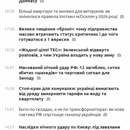
Донбасу
Більші квартири та знижки для ветеранів: як
18:58
змінилися правила іпотеки «єОселя» у 2026 році
Велике чищення «броні»: чому підприємства
17:58
масово втрачають статус критичних і до чого
готуватися з 1 вересня
«Жодної цілої ТЕС»: Зеленський відверто
16:58
розповів, з чим Україна входить у нову зиму
Масований нічний удар РФ: 12 загиблих, сотня
16:01
збитих «шахедів» та черговий сигнал для
Заходу
Стоп-кран для комуналки: українці вимагають
15:58
від уряду заморозити тарифи на воду та
квартплату
Бити по складах, а не по трансформаторах: як нова
15:01
тактика РФ спустошує гаманці українців
Наслідки нічного удару по Києву: під завалами
14:57