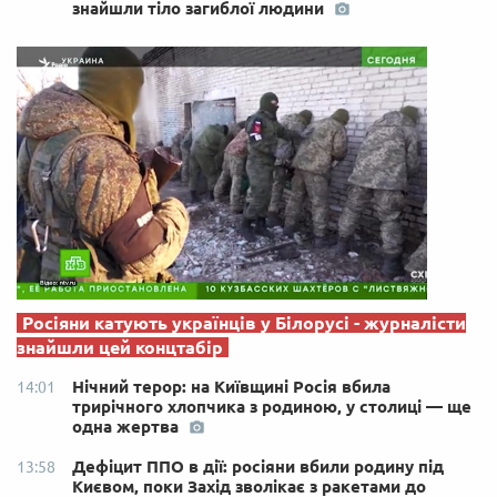
знайшли тіло загиблої людини
Росіяни катують українців у Білорусі - журналісти
знайшли цей концтабір
Нічний терор: на Київщині Росія вбила
14:01
трирічного хлопчика з родиною, у столиці — ще
одна жертва
Дефіцит ППО в дії: росіяни вбили родину під
13:58
Києвом, поки Захід зволікає з ракетами до