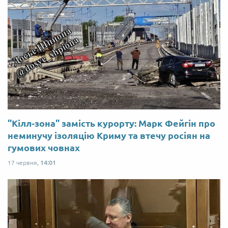
"Кілл-зона" замість курорту: Марк Фейгін про
неминучу ізоляцію Криму та втечу росіян на
гумових човнах
17 червня,
14:01