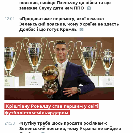
пояснив, навіщо Пхеньяну ця війна та що
заважає Сеулу дати нам ППО
«Продаватиме перемогу, якої немає»:
22:01
Зеленський пояснив, чому Україна не здасть
Донбас і що готує Кремль
Кріштіану Роналду став першим у світі
футболістом-мільярдером
«Путіну треба щось продати росіянам»:
21:58
Зеленський пояснив, чому Україна не вийде з