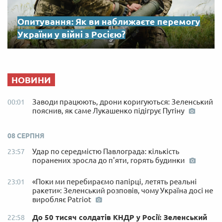
Опитування: Як ви наближаєте перемогу
України у війні з Росією?
НОВИНИ
Заводи працюють, дрони коригуються: Зеленський
00:01
пояснив, як саме Лукашенко підігрує Путіну
08 СЕРПНЯ
Удар по середмістю Павлограда: кількість
23:57
поранених зросла до п'яти, горять будинки
«Поки ми перебираємо папірці, летять реальні
23:01
ракети»: Зеленський розповів, чому Україна досі не
виробляє Patriot
До 50 тисяч солдатів КНДР у Росії: Зеленський
22:58