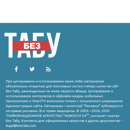
При цитировании и использовании каких-либо материалов
обязательны открытые для поисковых систем гиперссылки на сайт
Без Табу, размещенные не ниже первого абзаца. Цитирование и
использование материалов в оффлайн-медиа, мобильных
приложениях и SmartTV возможно только с письменного разрешения
Администрации сайта. Материалы с пометкой “Реклама” публикуются
на правах рекламы. Все права защищены. © 2005—2026, ООО
“ИНФОРМАЦИОННОЕ АГЕНТСТВО “НОВОСТИ 24””, интернет-портал
Без Табу. Контакты для официальных запросов и других документов –
legal@beztabu.net