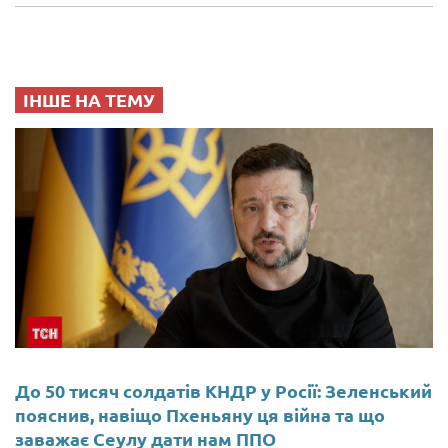
ІНШЕ НА ТЕМУ
До 50 тисяч солдатів КНДР у Росії: Зеленський
пояснив, навіщо Пхеньяну ця війна та що
заважає Сеулу дати нам ППО