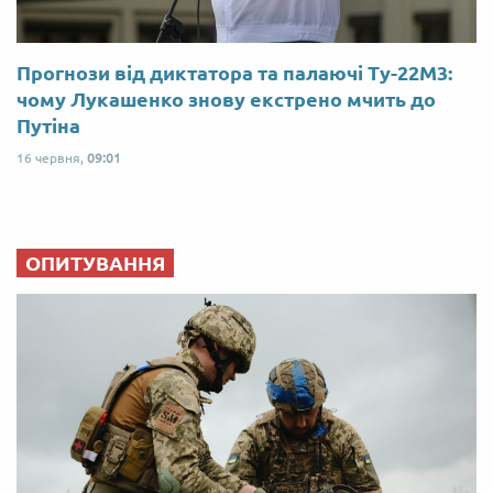
Прогнози від диктатора та палаючі Ту-22М3:
чому Лукашенко знову екстрено мчить до
Путіна
16 червня,
09:01
ОПИТУВАННЯ