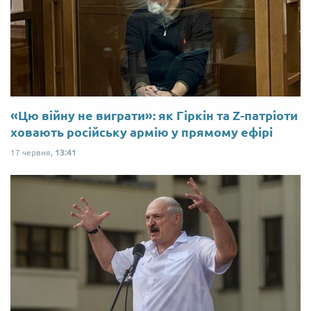
«Цю війну не виграти»: як Гіркін та Z-патріоти
ховають російську армію у прямому ефірі
17 червня,
13:41