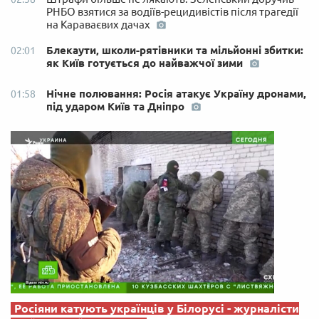
РНБО взятися за водіїв-рецидивістів після трагедії
на Караваєвих дачах
Блекаути, школи-рятівники та мільйонні збитки:
02:01
як Київ готується до найважчої зими
Нічне полювання: Росія атакує Україну дронами,
01:58
під ударом Київ та Дніпро
Росіяни катують українців у Білорусі - журналісти