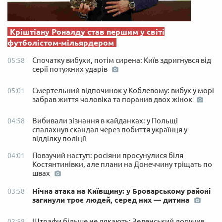
Кріштіану Роналду став першим у світі
футболістом-мільярдером
Спочатку вибухи, потім сирена: Київ здригнувся від
05:58
серії потужних ударів
Смертельний відпочинок у Коблевому: вибух у морі
05:01
забрав життя чоловіка та поранив двох жінок
Вибивали зізнання в кайданках: у Польщі
04:58
спалахнув скандал через побиття українця у
відділку поліції
Повзучий наступ: росіяни просунулися біля
04:01
Костянтинівки, але плани на Донеччину тріщать по
швах
Нічна атака на Київщину: у Броварському районі
03:58
загинули троє людей, серед них — дитина
Штрафи більше не лякають: Зеленський доручив
02:58