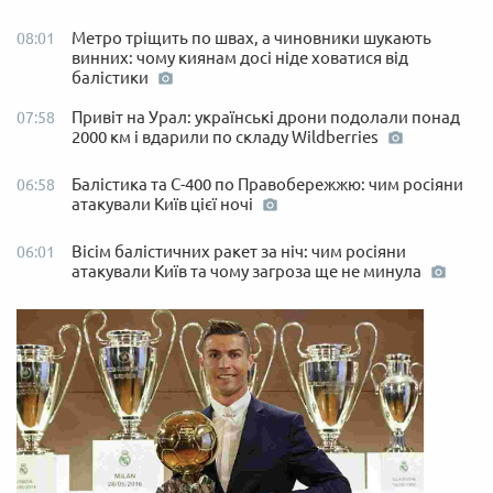
Метро тріщить по швах, а чиновники шукають
08:01
винних: чому киянам досі ніде ховатися від
балістики
Привіт на Урал: українські дрони подолали понад
07:58
2000 км і вдарили по складу Wildberries
Балістика та С-400 по Правобережжю: чим росіяни
06:58
атакували Київ цієї ночі
Вісім балістичних ракет за ніч: чим росіяни
06:01
атакували Київ та чому загроза ще не минула