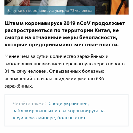
За сутки от коронавируса умерло 73 человека
Штамм коронавируса 2019 nCoV продолжает
распространяться по территории Китая, не
смотря на отчаянные меры безопасности,
которые предпринимают местные власти.
Менее чем за сутки количество заражённых и
заболевших пневмонией перешагнуло через порог в
31 тысячу человек. От вызванных болезнью
осложнений с начала эпидемии умерло 636
заражённых.
Среди украинцев,
заблокированных из-за коронавируса на
круизном лайнере, больных нет