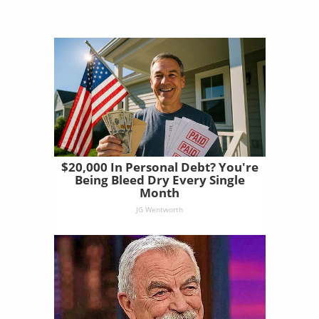
$20,000 In Personal Debt? You're
Being Bleed Dry Every Single
Month
JG Wentworth