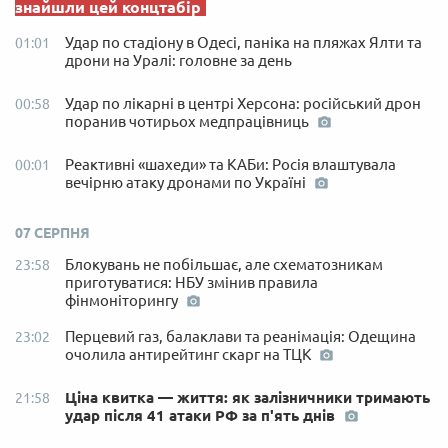
знайшли цей концтабір
Удар по стадіону в Одесі, паніка на пляжах Ялти та
01:01
дрони на Уралі: головне за день
Удар по лікарні в центрі Херсона: російський дрон
00:58
поранив чотирьох медпрацівниць
Реактивні «шахеди» та КАБи: Росія влаштувала
00:01
вечірню атаку дронами по Україні
07 СЕРПНЯ
Блокувань не побільшає, але схематозникам
23:58
приготуватися: НБУ змінив правила
фінмоніторингу
Перцевий газ, балаклави та реанімація: Одещина
23:02
очолила антирейтинг скарг на ТЦК
Ціна квитка — життя: як залізничники тримають
21:58
удар після 41 атаки РФ за п'ять днів