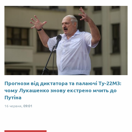
Прогнози від диктатора та палаючі Ту-22М3:
чому Лукашенко знову екстрено мчить до
Путіна
16 червня,
09:01