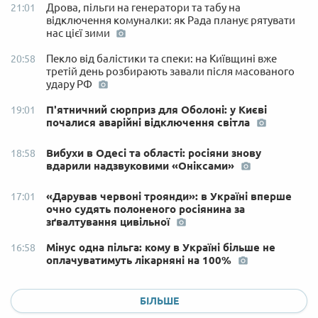
Дрова, пільги на генератори та табу на
21:01
відключення комуналки: як Рада планує рятувати
нас цієї зими
Пекло від балістики та спеки: на Київщині вже
20:58
третій день розбирають завали після масованого
удару РФ
П'ятничний сюрприз для Оболоні: у Києві
19:01
почалися аварійні відключення світла
Вибухи в Одесі та області: росіяни знову
18:58
вдарили надзвуковими «Оніксами»
«Дарував червоні троянди»: в Україні вперше
17:01
очно судять полоненого росіянина за
зґвалтування цивільної
Мінус одна пільга: кому в Україні більше не
16:58
оплачуватимуть лікарняні на 100%
БІЛЬШЕ