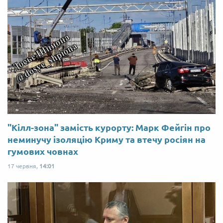
"Кілл-зона" замість курорту: Марк Фейгін про
неминучу ізоляцію Криму та втечу росіян на
гумових човнах
17 червня,
14:01