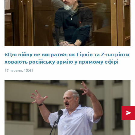
«Цю війну не виграти»: як Гіркін та Z-патріоти
ховають російську армію у прямому ефірі
17 червня,
13:41