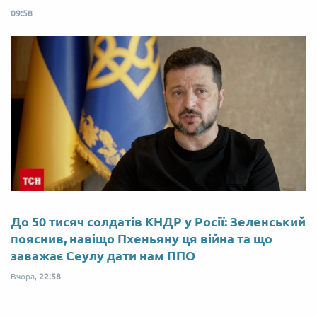
09:58
До 50 тисяч солдатів КНДР у Росії: Зеленський
пояснив, навіщо Пхеньяну ця війна та що
заважає Сеулу дати нам ППО
Вчора,
22:58