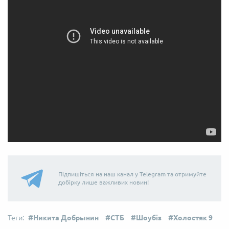
Підпишіться на наш канал у Telegram та отримуйте
добірку лише важливих новин!
Никита Добрынин
СТБ
Шоубіз
Холостяк 9