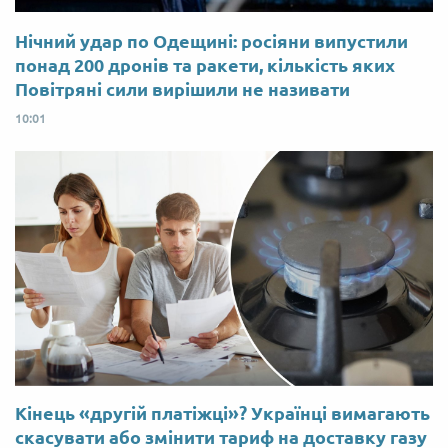
Нічний удар по Одещині: росіяни випустили
понад 200 дронів та ракети, кількість яких
Повітряні сили вирішили не називати
10:01
Кінець «другій платіжці»? Українці вимагають
скасувати або змінити тариф на доставку газу