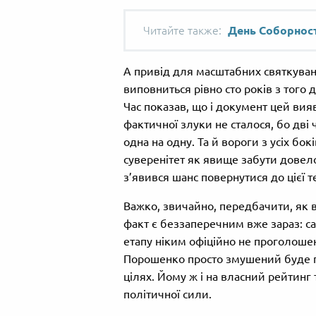
День Соборност
А привід для масштабних святкувань
виповниться рівно сто років з того
Час показав, що і документ цей ви
фактичної злуки не сталося, бо дві
одна на одну. Та й вороги з усіх бо
суверенітет як явище забути довело
з’явився шанс повернутися до цієї т
Важко, звичайно, передбачити, як в
факт є беззаперечним вже зараз: са
етапу ніким офіційно не проголошен
Порошенко просто змушений буде п
цілях. Йому ж і на власний рейтинг 
політичної сили.