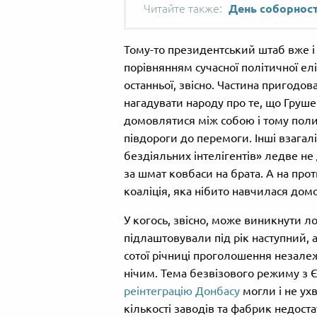
День соборност
Тому-то президентський штаб вже і 
порівнянням сучасної політичної елі
останньої, звісно. Частина пригод
нагадувати народу про те, що Грушев
домовлятися між собою і тому поли
півдороги до перемоги. Інші взагал
бездіяльних інтелігентів» ледве не
за шмат ковбаси на брата. А на про
коаліція, яка нібито навчилася дом
У когось, звісно, може виникнути ло
підлаштовували під рік наступний, 
сотої річниці проголошення незале
нічим. Тема безвізового режиму з Є
реінтеграцію Донбасу
могли і не ух
кількості заводів та фабрик недоста