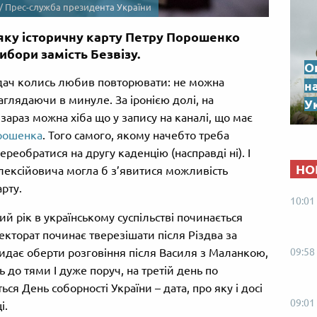
 / Прес-служба президента України
 яку історичну карту Петру Порошенко
ибори замість Безвізу.
О
едач колись любив повторювати: не можна
н
глядаючи в минуле. За іронією долі, на
Ук
араз можна хіба що у запису на каналі, що має
рошенка
. Того самого, якому начебто треба
реобратися на другу каденцію (насправді ні). І
НО
Олексійовича могла б з’явитися можливість
рту.
10:01
й рік в українському суспільстві починається
лекторат починає тверезішати після Різдва за
дає оберти розговіння після Василя з Маланкою,
09:58
 до тями І дуже поруч, на третій день по
ся День соборності України – дата, про яку і досі
09:01
і.