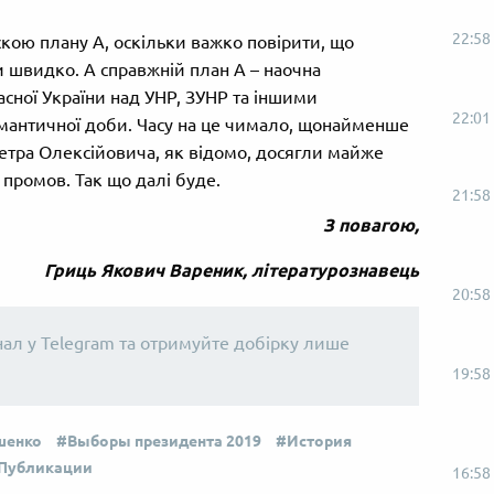
22:58
скою плану А, оскільки важко повірити, що
ки швидко. А справжній план А – наочна
асної України над УНР, ЗУНР та іншими
22:01
мантичної доби. Часу на це чимало, щонайменше
Петра Олексійовича, як відомо, досягли майже
 промов. Так що далі буде.
21:58
З повагою,
Гриць Якович Вареник, літературознавець
20:58
нал у Telegram та отримуйте добірку лише
19:58
шенко
Выборы президента 2019
История
Публикации
16:58