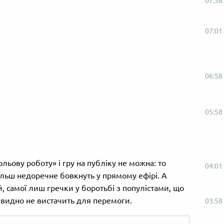
07:58
07:01
06:58
05:58
льову роботу» і гру на публіку не можна: то
04:01
ільш недоречне бовкнуть у прямому ефірі. А
 самої лиш гречки у боротьбі з популістами, що
евидно не вистачить для перемоги.
03:58