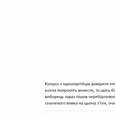
Комусь з однопартійців довірити «по
козла попросять винести, то щось б
виборець зараз пішов перебірливий,
смаленого вовка на цьому з’їли, оч