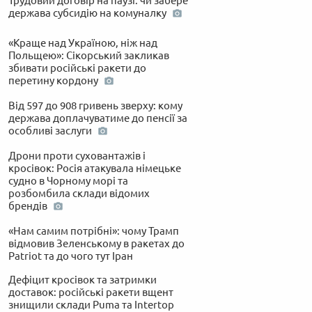
Трудовий договір на паузі: чи забере
держава субсидію на комуналку
«Краще над Україною, ніж над
Польщею»: Сікорський закликав
збивати російські ракети до
перетину кордону
Від 597 до 908 гривень зверху: кому
держава доплачуватиме до пенсії за
особливі заслуги
Дрони проти суховантажів і
кросівок: Росія атакувала німецьке
судно в Чорному морі та
розбомбила склади відомих
брендів
«Нам самим потрібні»: чому Трамп
відмовив Зеленському в ракетах до
Patriot та до чого тут Іран
Дефіцит кросівок та затримки
доставок: російські ракети вщент
знищили склади Puma та Intertop