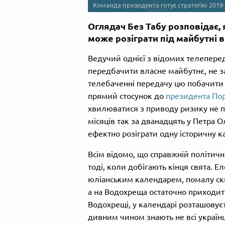
Команда президента готує стратегію 2019
Оглядач Без Табу розповідає,
може розіграти під майбутні в
Ведучий однієї з відомих телепер
передбачити власне майбутнє, не за
телебаченні передачу цю побачити з
прямий стосунок до
президента По
хвилюватися з приводу ризику не пе
місяців так за дванадцять у Петра 
ефектно розіграти одну історичну ка
Всім відомо, що справжній політични
тоді, коли добігають кінця свята. Е
юліанським календарем, помалу ски
а на Водохреща остаточно приходить
Водохрещі, у календарі розташовуєть
дивним чином знають не всі українц