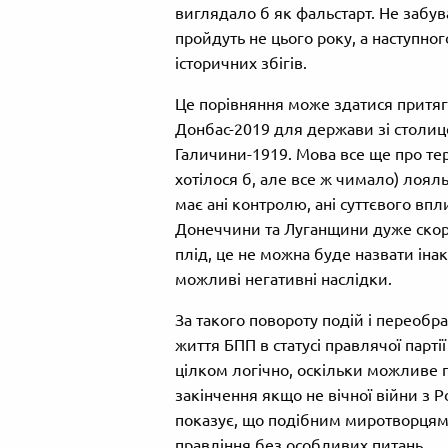
виглядало б як фальстарт. Не забув
пройдуть не цього року, а наступног
історичних збігів.
Це порівняння може здатися притягн
Донбас-2019 для держави зі столице
Галичини-1919. Мова все ще про тер
хотілося б, але все ж чимало) лояль
має ані контролю, ані суттєвого впли
Донеччини та Луганщини дуже скоро
плід, це не можна буде назвати іна
можливі негативні наслідки.
За такого повороту подій і переоб
життя БПП в статусі правлячої парт
цілком логічно, оскільки можливе
закінчення якщо не вічної війни з Ро
показує, що подібним миротворцям
правління без особливих питань.