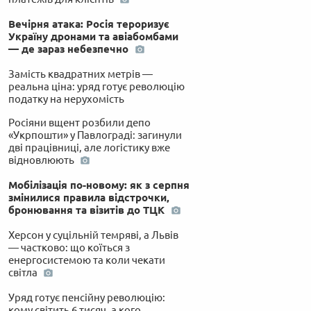
Вечірня атака: Росія тероризує
Україну дронами та авіабомбами
— де зараз небезпечно
Замість квадратних метрів —
реальна ціна: уряд готує революцію
податку на нерухомість
Росіяни вщент розбили депо
«Укрпошти» у Павлограді: загинули
дві працівниці, але логістику вже
відновлюють
Мобілізація по-новому: як з серпня
змінилися правила відстрочки,
бронювання та візитів до ТЦК
Херсон у суцільній темряві, а Львів
— частково: що коїться з
енергосистемою та коли чекати
світла
Уряд готує пенсійну революцію:
кому світить 6 тисяч, а кого