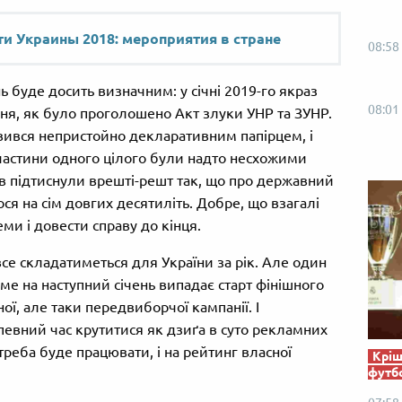
и Украины 2018: мероприятия в стране
08:58
 буде досить визначним: у січні 2019-го якраз
08:01
 дня, як було проголошено Акт злуки УНР та ЗУНР.
явився непристойно декларативним папірцем, і
 частини одного цілого були надто несхожими
ків підтиснули врешті-решт так, що про державний
ся на сім довгих десятиліть. Добре, що взагалі
еми і довести справу до кінця.
се складатиметься для України за рік. Але один
ме на наступний січень випадає старт фінішного
ої, але таки передвиборчої кампанії. І
евний час крутитися як дзиґа в суто рекламних
треба буде працювати, і на рейтинг власної
Кріш
футб