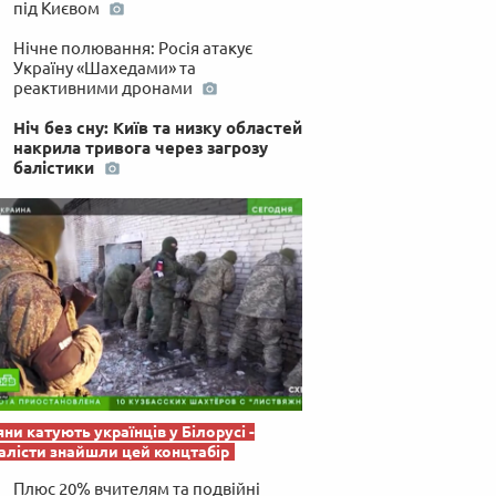
під Києвом
 по-українськи
Нічне полювання: Росія атакує
Україну «Шахедами» та
реактивними дронами
Ніч без сну: Київ та низку областей
накрила тривога через загрозу
балістики
яни катують українців у Білорусі -
лісти знайшли цей концтабір
Плюс 20% вчителям та подвійні