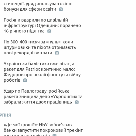
стипендії: уряд анонсував осінні
бонуси для сфери освіти
Росіяни вдарили по цивільній
інфраструктурі Одещини: поранено
16-річного підлітка
По 300–400 тисяч за «нуль»: коли
штурмовики та піхота отримають
нові рекордні виплати
Українська балістика вже літає, а
ракет для Patriot критично мало:
Федоров про реалії фронту та війну
роботів
Удар по Павлограду: російська
ракета знищила депо «Укрпошти» та
забрала життя двох працівниць
ЕРПНЯ
«Де мої гроші?»: НБУ зобов'язав
банки запустити покроковий трекінг
платежів для клієнтів