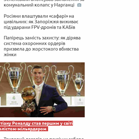
комунальний колапс у Марганці
Росіяни влаштували «сафарі» на
цивільних: як Запоріжжя виживає
під ударами FPV-дронів та КАБів
Папірець замість захисту: як дірява
система охоронних ордерів
призвела до жорстокого вбивства
жінки
тіану Роналду став першим у світі
олістом-мільярдером