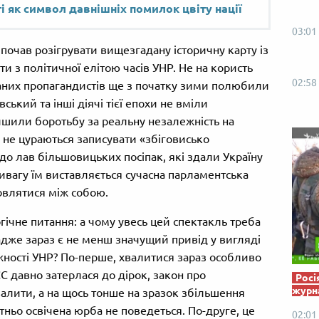
Від пацанки до панянки
Топ-модель
і як символ давнішніх помилок цвіту нації
03:01
почав розігрувати вищезгадану історичну карту із
ти з політичної елітою часів УНР. Не на користь
02:58
ованих пропагандистів ще з початку зими полюбили
ський та інші діячі тієї епохи не вміли
шили боротьбу за реальну незалежність на
і не цураються записувати «збіговисько
 до лав більшовицьких посіпак, які здали Україну
тивагу їм виставляється сучасна парламентська
овлятися між собою.
гічне питання: а чому увесь цей спектакль треба
адже зараз є не менш значущий привід у вигляді
жності УНР? По-перше, хвалитися зараз особливо
С давно затерлася до дірок, закон про
Росі
журна
валити, а на щось тонше на зразок збільшення
тньо освічена юрба не поведеться. По-друге, це
02:01