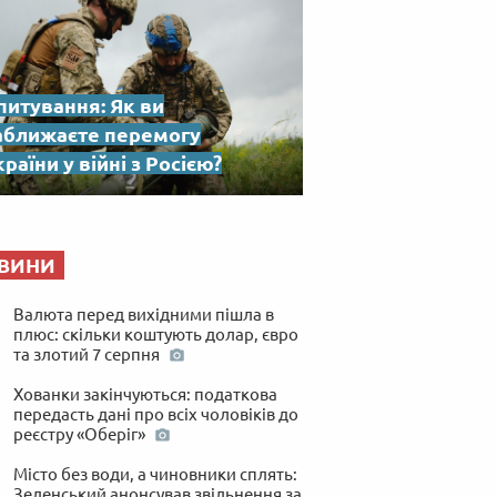
питування: Як ви
аближаєте перемогу
раїни у війні з Росією?
ВИНИ
Валюта перед вихідними пішла в
плюс: скільки коштують долар, євро
та злотий 7 серпня
Хованки закінчуються: податкова
передасть дані про всіх чоловіків до
реєстру «Оберіг»
Місто без води, а чиновники сплять:
Зеленський анонсував звільнення за