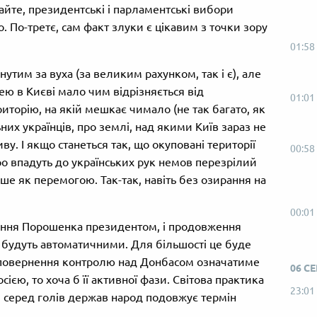
айте, президентські і парламентські вибори
о. По-третє, сам факт злуки є цікавим з точки зору
01:58
утим за вуха (за великим рахунком, так і є), але
ю в Києві мало чим відрізняється від
01:01
иторію, на якій мешкає чимало (не так багато, як
них українців, про землі, над якими Київ зараз не
ву. І якщо станеться так, що окуповані території
00:58
 впадуть до українських рук немов перезрілий
кше як перемогою. Так-так, навіть без озирання на
00:01
рання Порошенка президентом, і продовження
ії будуть автоматичними. Для більшості це буде
 повернення контролю над Донбасом означатиме
06 С
сією, то хоча б її активної фази. Світова практика
23:01
 серед голів держав народ подовжує термін