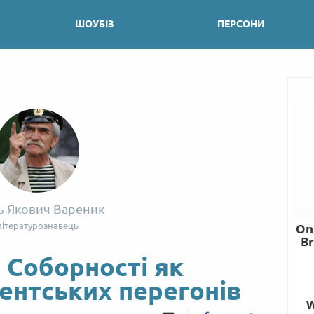
ШОУБІЗ
ПЕРСОНИ
ь Якович Вареник
літературознавець
ь Соборності як
ентських перегонів