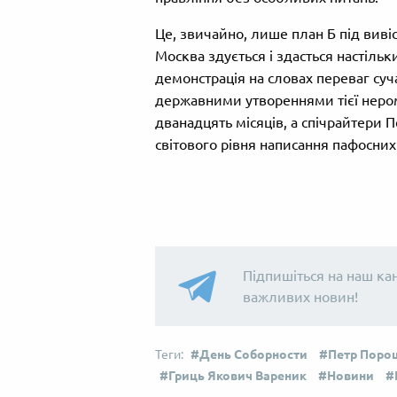
Це, звичайно, лише план Б під виві
Москва здується і здасться настіль
демонстрація на словах переваг суч
державними утвореннями тієї неро
дванадцять місяців, а спічрайтери 
світового рівня написання пафосних
Підпишіться на наш ка
важливих новин!
День Соборности
Петр Поро
Гриць Якович Вареник
Новини