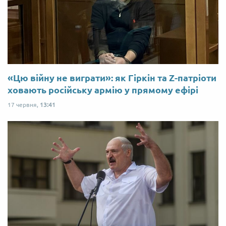
«Цю війну не виграти»: як Гіркін та Z-патріоти
ховають російську армію у прямому ефірі
17 червня,
13:41