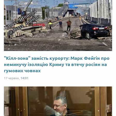
"Кілл-зона" замість курорту: Марк Фейгін про
неминучу ізоляцію Криму та втечу росіян на
гумових човнах
17 червня,
14:01