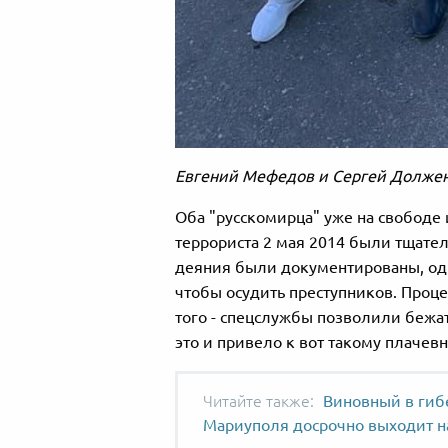
Евгений Мефедов и Сергей Должен
Оба "русскомирца" уже на свободе 
террориста 2 мая 2014 были тщател
деяния были документированы, одн
чтобы осудить преступников. Проце
того - спецслужбы позволили бежа
это и привело к вот такому плачевн
Виновный в гиб
Мариуполя досрочно выходит н