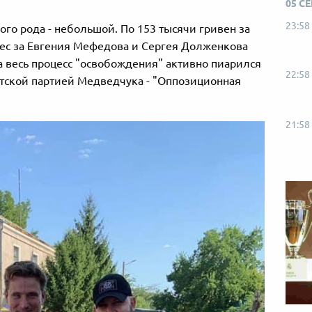
05 С
23:58
ого рода - небольшой. По 153 тысячи гривен за
внес за Евгения Мефедова и Сергея Долженкова
а весь процесс "освобождения" активно пиарился
22:58
тской партией Медведчука - "Оппозиционная
21:58