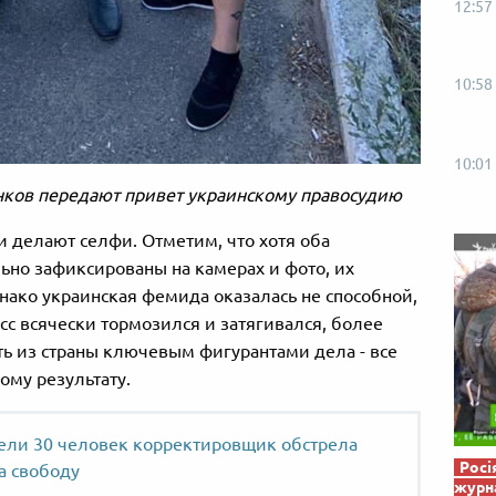
12:57
Від пацанки до панянки
Топ-модель
10:58
10:01
ков передают привет украинскому правосудию
и делают селфи. Отметим, что хотя оба
ьно зафиксированы на камерах и фото, их
ако украинская фемида оказалась не способной,
сс всячески тормозился и затягивался, более
ть из страны ключевым фигурантами дела - все
ому результату.
ели 30 человек корректировщик обстрела
Росі
а свободу
журна