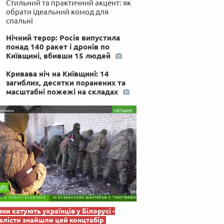
Стильний та практичний акцент: як
 по-українськи
обрати ідеальний комод для
спальні
Нічний терор: Росія випустила
понад 140 ракет і дронів по
Київщині, вбивши 15 людей
Кривава ніч на Київщині: 14
загиблих, десятки поранених та
масштабні пожежі на складах
яни катують українців у Білорусі -
лісти знайшли цей концтабір