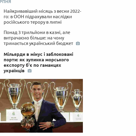
ЕРПНЯ
Найкривавіший місяць з весни 2022-
го: в ООН підрахували наслідки
російського терору в липні
Понад 3 трильйони в казні, але
витрачаємо більше: на чому
тримається український бюджет
Мільярди в мінус і заблоковані
порти: як зупинка морського
експорту б'є по гаманцях
українців