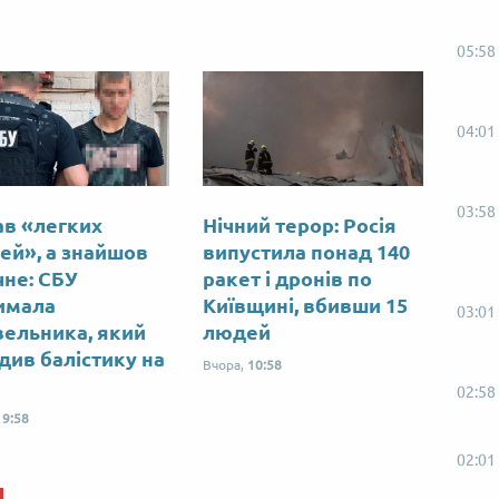
05:58
04:01
03:58
в «легких
Нічний терор: Росія
ей», а знайшов
випустила понад 140
чне: СБУ
ракет і дронів по
имала
Київщині, вбивши 15
03:01
вельника, який
людей
див балістику на
Вчора,
10:58
02:58
19:58
02:01