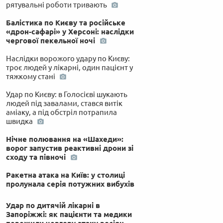
рятувальні роботи тривають
Балістика по Києву та російське
«дрон-сафарі» у Херсоні: наслідки
чергової пекельної ночі
Наслідки ворожого удару по Києву:
троє людей у лікарні, один пацієнт у
тяжкому стані
Удар по Києву: в Голосієві шукають
людей під завалами, стався витік
аміаку, а під обстріл потрапила
швидка
Нічне полювання на «Шахеди»:
ворог запустив реактивні дрони зі
сходу та півночі
Ракетна атака на Київ: у столиці
пролунала серія потужних вибухів
Удар по дитячій лікарні в
Запоріжжі: як пацієнти та медики