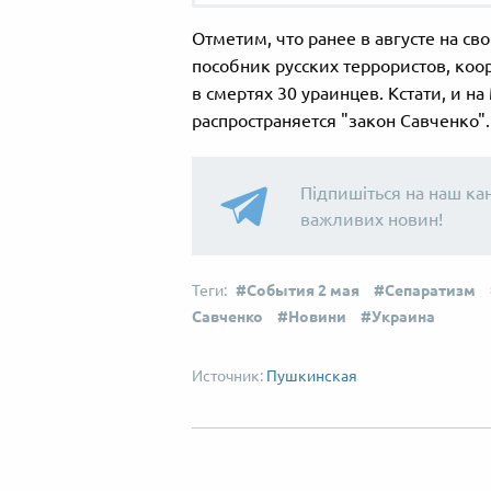
Отметим, что ранее в августе на с
пособник русских террористов, ко
в смертях 30 ураинцев. Кстати, и 
распространяется "закон Савченко". 
Підпишіться на наш ка
важливих новин!
События 2 мая
Сепаратизм
Савченко
Новини
Украина
Пушкинская