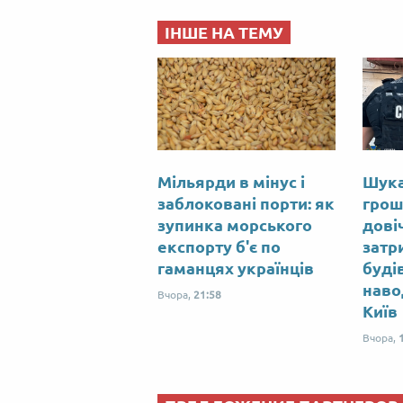
ІНШЕ НА ТЕМУ
Мільярди в мінус і
Шука
заблоковані порти: як
грош
зупинка морського
дові
експорту б'є по
затр
гаманцях українців
буді
наво
Вчора,
21:58
Київ
Вчора,