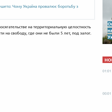
ешето: Чому Україна провалює боротьбу з
О
осягательстве на территориальную целостность
н
 на свободу, где они не были 5 лет, под залог.
Ук
НО
01:01
00:01