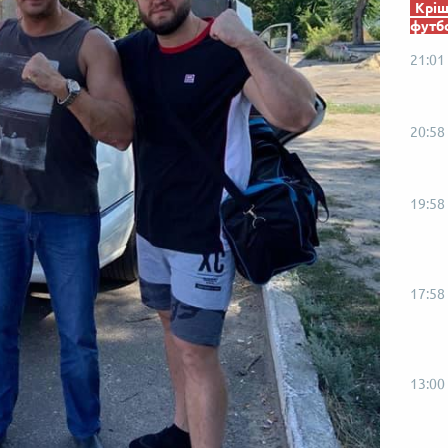
Кріш
футб
21:01
20:58
19:58
17:58
13:00