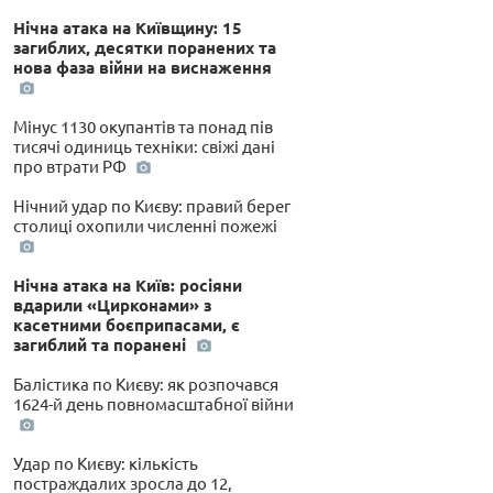
Нічна атака на Київщину: 15
загиблих, десятки поранених та
нова фаза війни на виснаження
Мінус 1130 окупантів та понад пів
тисячі одиниць техніки: свіжі дані
про втрати РФ
Нічний удар по Києву: правий берег
столиці охопили численні пожежі
Нічна атака на Київ: росіяни
вдарили «Цирконами» з
касетними боєприпасами, є
загиблий та поранені
Балістика по Києву: як розпочався
1624-й день повномасштабної війни
Удар по Києву: кількість
постраждалих зросла до 12,