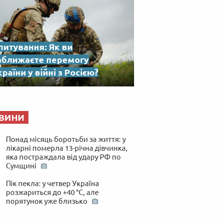
питування: Як ви
аближаєте перемогу
раїни у війні з Росією?
ВИНИ
Понад місяць боротьби за життя: у
лікарні померла 13-річна дівчинка,
яка постраждала від удару РФ по
Сумщині
Пік пекла: у четвер Україна
розжариться до +40 °C, але
порятунок уже близько