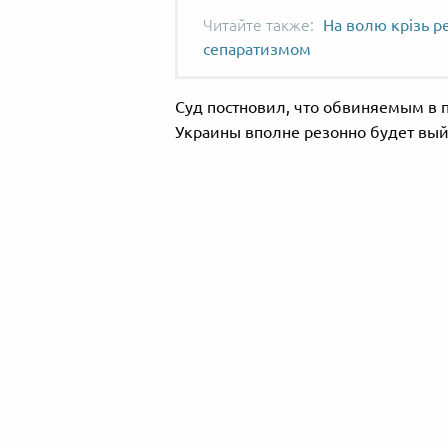
На волю крізь р
сепаратизмом
Суд постновил, что обвиняемым в п
Украины вполне резонно будет выйти