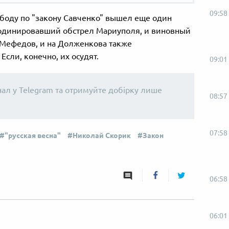
09:58
вободу по "закону Савченко" вышел еще один
ординировавший обстрел Мариуполя, и виновный
на Мефедов, и на Долженкова также
Если, конечно, их осудят.
09:01
нал у Telegram та отримуйте добірку лише
08:57
07:58
"русская весна"
Николай Скорик
Закон
06:58
06:01