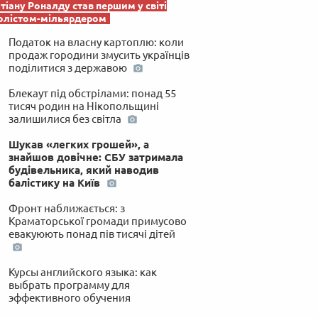
тіану Роналду став першим у світі
олістом-мільярдером
Податок на власну картоплю: коли
продаж городини змусить українців
поділитися з державою
Блекаут під обстрілами: понад 55
тисяч родин на Нікопольщині
залишилися без світла
Шукав «легких грошей», а
знайшов довічне: СБУ затримала
будівельника, який наводив
балістику на Київ
Фронт наближається: з
Краматорської громади примусово
евакуюють понад пів тисячі дітей
Курсы английского языка: как
выбрать программу для
эффективного обучения