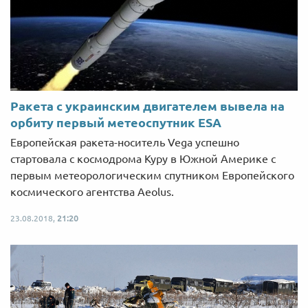
Ракета с украинским двигателем вывела на
орбиту первый метеоспутник ESA
Европейская ракета-носитель Vega успешно
стартовала с космодрома Куру в Южной Америке с
первым метеорологическим спутником Европейского
космического агентства Aeolus.
23.08.2018,
21:20