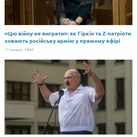
«Цю війну не виграти»: як Гіркін та Z-патріоти
ховають російську армію у прямому ефірі
17 червня,
13:41