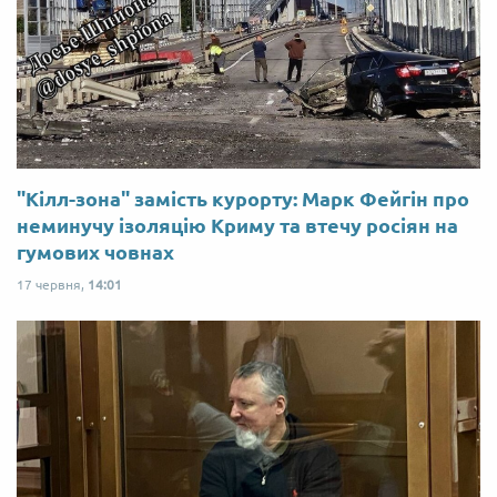
"Кілл-зона" замість курорту: Марк Фейгін про
неминучу ізоляцію Криму та втечу росіян на
гумових човнах
17 червня,
14:01