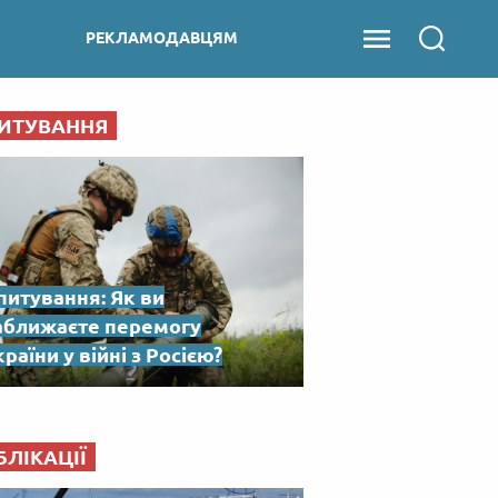
РЕКЛАМОДАВЦЯМ
ИТУВАННЯ
питування: Як ви
аближаєте перемогу
раїни у війні з Росією?
БЛІКАЦІЇ