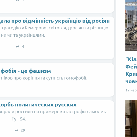
ала про відмінність українців від росіян
 трагедію у Кемерово, світогляд росіян та різницю
 ними та українцями.
4
"Кіл
Фей
фобія - це фашизм
Крим
ніков про коріння та сутність гомофобії.
чов
17 че
корбь политических русских
морали россиян на примере катастрофы самолета
Ту-154.
29
Від пацанки до панянки
Топ-модель