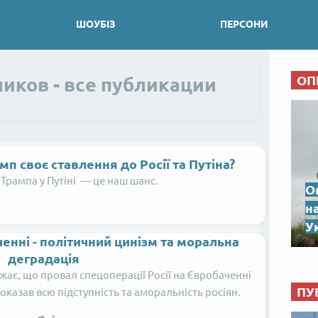
ШОУБІЗ
ПЕРСОНИ
ОП
иков - все публикации
п своє ставлення до Росії та Путіна?
Трампа у Путіні — це наш шанс.
О
н
Ук
ченні - політичний цинізм та моральна
деградація
жає, що провал спецоперації Росії на Євробаченні
ПУ
оказав всю підступність та аморальність росіян.
1