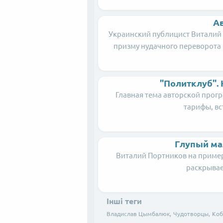
А
Украинский публицист Виталий 
призму нудачного переворота 
"Политклуб".
Главная тема авторской прог
тарифы, вс
Глупый ма
Виталий Портников на приме
раскрывае
Інші теги
Владислав Цымбалюк,
Чудотворцы,
Коб