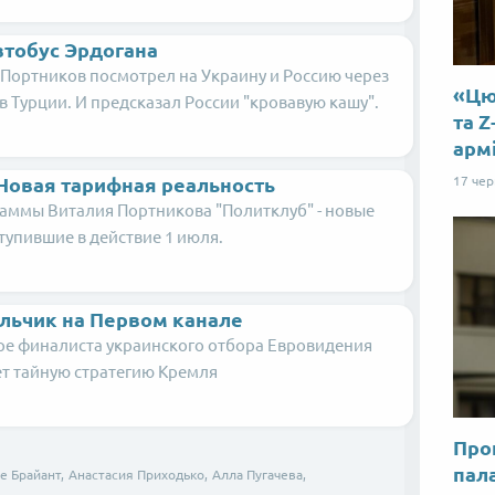
втобус Эрдогана
Портников посмотрел на Украину и Россию через
«Цю 
в Турции. И предсказал России "кровавую кашу".
та Z
арм
17 че
 Новая тарифная реальность
раммы Виталия Портникова "Политклуб" - новые
тупившие в действие 1 июля.
льчик на Первом канале
ре финалиста украинского отбора Евровидения
т тайную стратегию Кремля
Прог
пал
е Брайант,
Анастасия Приходько,
Алла Пугачева,