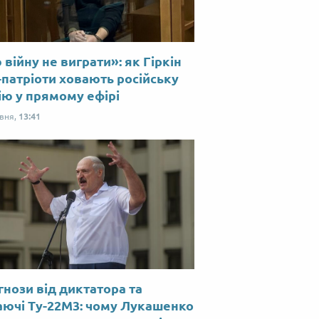
війну не виграти»: як Гіркін
-патріоти ховають російську
ію у прямому ефірі
рвня,
13:41
нози від диктатора та
аючі Ту-22М3: чому Лукашенко