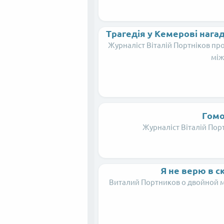
Трагедія у Кемерові нагад
Журналіст Віталій Портніков про
між
Гомо
Журналіст Віталій Порт
Я не верю в с
Виталий Портников о двойной 