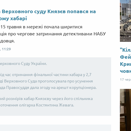
 Верховного суду Князєв попався на
му хабарі
 15 травня в мережі почала ширитися
ція про чергове затримання детективами НАБУ
адовця.
"Кіл
,
11:29
Від пацанки до панянки
Топ-модель
Фей
Крим
ерховного Суду України.
чов
ід час отримання фінальної частини хабара у 2,7
17 че
дді Верховного Суда проголосувала про усунення
ада Правосуддя дала згоду на арешт корупціонера.
ний розмірів хабар Князєву через його спільника
оточення олігарха Костянтина Жевага.