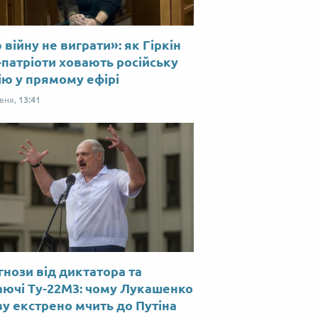
війну не виграти»: як Гіркін
-патріоти ховають російську
ію у прямому ефірі
рвня,
13:41
нози від диктатора та
аючі Ту-22М3: чому Лукашенко
у екстрено мчить до Путіна