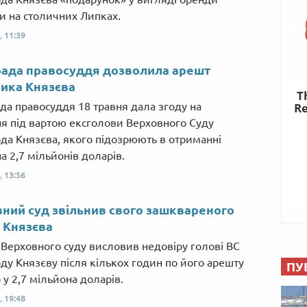
и на столичних Липках.
,
11:39
ада правосуддя дозволила арешт
ика Князєва
да правосуддя 18 травня дала згоду на
я під вартою ексголови Верховного Суду
да Князєва, якого підозрюють в отриманні
а 2,7 мільйонів доларів.
,
13:56
ний суд звільнив свого зашквареного
 Князєва
Верховного суду висловив недовіру голові ВС
ду Князєву після кількох годин по його арешту
ПУ
 у 2,7 мільйона доларів.
,
19:48