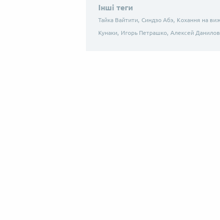
Інші теги
Тайка Вайтити,
Синдзо Абэ,
Кохання на ви
Кунаки,
Игорь Петрашко,
Алексей Данилов