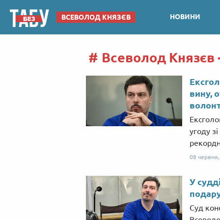
НОВИНИ
ВСЕВОЛОД КНЯЗЄВ
Всеволод Князєв 
Ексгол
вину, 
волон
Ексголо
угоду зі
рекордн
08 червня
У судд
подару
Суд кон
Всеволо