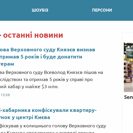
ШОУБІЗ
ПЕРСОНИ
- останні новини
ова Верховного суду Князєв визнав
отримав 5 років і буде донатити
терам
ва Верховного суду Всеволод Князєв пішов на
 слідством та отримав 5 років у справі про
ий хабар у майже $3 млн.
,
15:58
і-хабарника конфіскували квартиру-
нок у центрі Києва
фіскував у колишнього голову Верховного суду
да Князєва «подарунок» у вигляді оренди