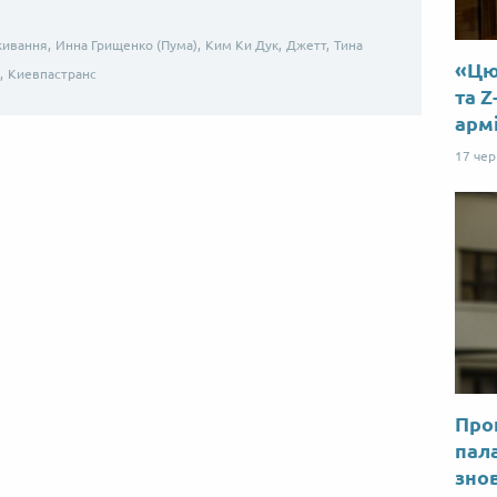
живання,
Инна Грищенко (Пума),
Ким Ки Дук,
Джетт,
Тина
«Цю 
,
Киевпастранс
та Z
арм
17 че
Прог
пал
знов