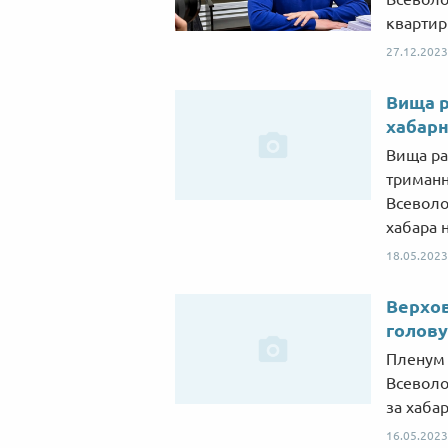
квартир
27.12.2023
Вища р
хабарн
Вища ра
триманн
Всеволо
хабара н
18.05.2023
Верхов
голову
Пленум 
Всеволо
за хабар
16.05.2023