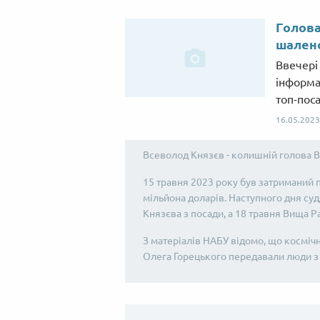
Голова
шалено
Ввечері
інформа
топ-пос
16.05.2023
Всеволод Князєв - колишній голова В
15 травня 2023 року був затриманий п
мільйона доларів. Наступного дня су
Князєва з посади, а 18 травня Вища Р
З матеріалів НАБУ відомо, що косміч
Олега Горецького передавали люди з 