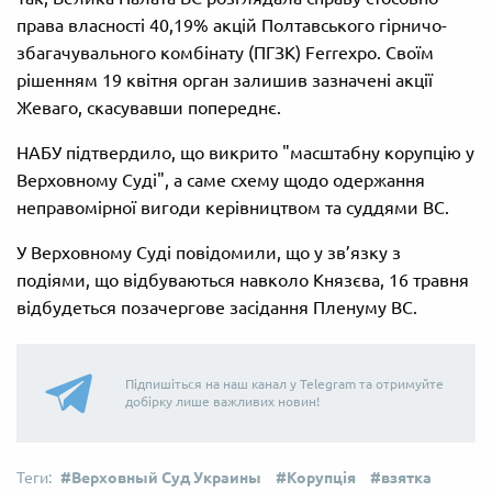
права власності 40,19% акцій Полтавського гірничо-
збагачувального комбінату (ПГЗК) Ferrexpo. Своїм
рішенням 19 квітня орган залишив зазначені акції
Жеваго, скасувавши попереднє.
НАБУ підтвердило, що викрито "масштабну корупцію у
Верховному Суді", а саме схему щодо одержання
неправомірної вигоди керівництвом та суддями ВС.
У Верховному Суді повідомили, що у зв’язку з
подіями, що відбуваються навколо Князєва, 16 травня
відбудеться позачергове засідання Пленуму ВС.
Підпишіться на наш канал у Telegram та отримуйте
добірку лише важливих новин!
Верховный Суд Украины
Корупція
взятка