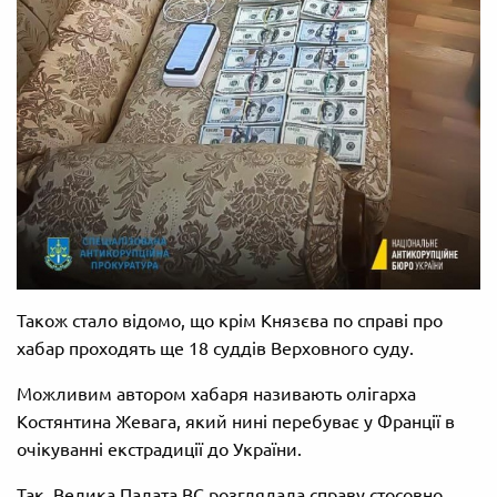
Також стало відомо, що крім Князєва по справі про
хабар проходять ще 18 суддів Верховного суду.
Можливим автором хабаря називають олігарха
Костянтина Жевага, який нині перебуває у Франції в
очікуванні екстрадиції до України.
Так, Велика Палата ВС розглядала справу стосовно