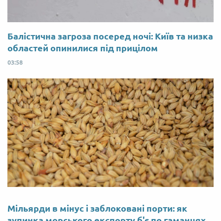
Балістична загроза посеред ночі: Київ та низка
областей опинилися під прицілом
03:58
Мільярди в мінус і заблоковані порти: як
зупинка морського експорту б'є по гаманцях