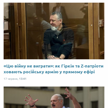
«Цю війну не виграти»: як Гіркін та Z-патріоти
ховають російську армію у прямому ефірі
17 червня,
13:41