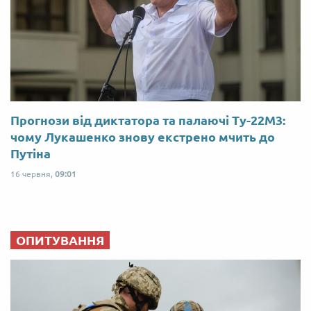
Прогнози від диктатора та палаючі Ту-22М3:
чому Лукашенко знову екстрено мчить до
Путіна
16 червня,
09:01
ОПИТУВАННЯ