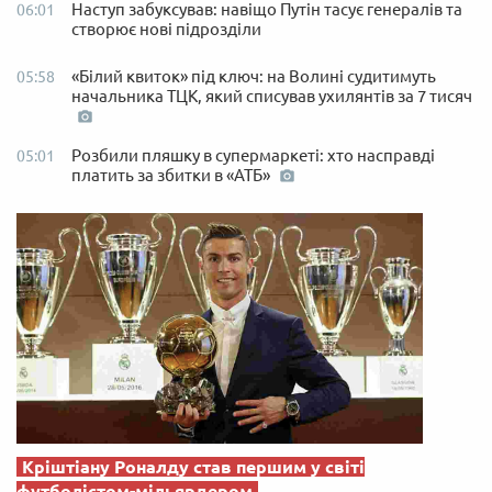
Наступ забуксував: навіщо Путін тасує генералів та
06:01
створює нові підрозділи
«Білий квиток» під ключ: на Волині судитимуть
05:58
начальника ТЦК, який списував ухилянтів за 7 тисяч
Розбили пляшку в супермаркеті: хто насправді
05:01
платить за збитки в «АТБ»
Кріштіану Роналду став першим у світі
футболістом-мільярдером