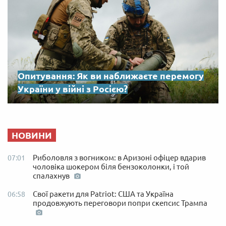
Опитування: Як ви наближаєте перемогу
України у війні з Росією?
НОВИНИ
Риболовля з вогником: в Аризоні офіцер вдарив
07:01
чоловіка шокером біля бензоколонки, і той
спалахнув
Свої ракети для Patriot: США та Україна
06:58
продовжують переговори попри скепсис Трампа