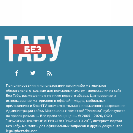
При цитировании и использовании каких-либо материалов
обязательны открытые для поисковых систем гиперссылки на сайт
Без Табу, размещенные не ниже первого абзаца. Цитирование и
использование материалов в оффлайн-медиа, мобильных
приложениях и SmartTV возможно только с письменного разрешения
Администрации сайта. Материалы с пометкой “Реклама” публикуются
на правах рекламы. Все права защищены. © 2005—2026, ООО
“ИНФОРМАЦИОННОЕ АГЕНТСТВО “НОВОСТИ 24””, интернет-портал
Без Табу. Контакты для официальных запросов и других документов –
legal@beztabu.net