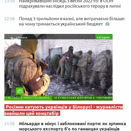
Найкривавіший місяць з весни 2022-го: в ООН
23:58
підрахували наслідки російського терору в липні
Понад 3 трильйони в казні, але витрачаємо більше:
22:58
на чому тримається український бюджет
Росіяни катують українців у Білорусі - журналісти
знайшли цей концтабір
Мільярди в мінус і заблоковані порти: як зупинка
21:58
морського експорту б'є по гаманцях українців