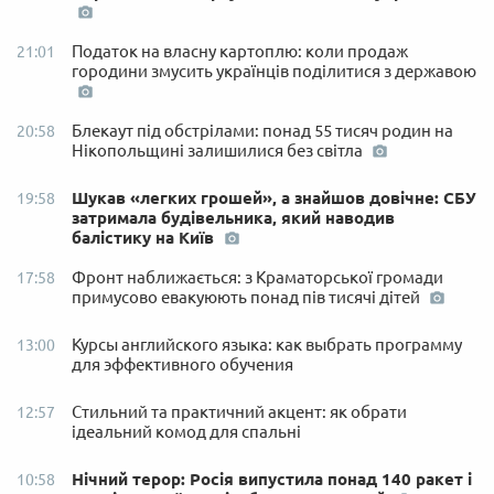
Податок на власну картоплю: коли продаж
21:01
городини змусить українців поділитися з державою
Блекаут під обстрілами: понад 55 тисяч родин на
20:58
Нікопольщині залишилися без світла
Шукав «легких грошей», а знайшов довічне: СБУ
19:58
затримала будівельника, який наводив
балістику на Київ
Фронт наближається: з Краматорської громади
17:58
примусово евакуюють понад пів тисячі дітей
Курсы английского языка: как выбрать программу
13:00
для эффективного обучения
Стильний та практичний акцент: як обрати
12:57
ідеальний комод для спальні
Нічний терор: Росія випустила понад 140 ракет і
10:58