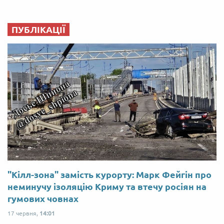
ПУБЛІКАЦІЇ
"Кілл-зона" замість курорту: Марк Фейгін про
неминучу ізоляцію Криму та втечу росіян на
гумових човнах
17 червня,
14:01