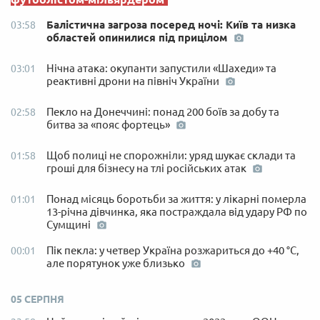
Балістична загроза посеред ночі: Київ та низка
03:58
областей опинилися під прицілом
Нічна атака: окупанти запустили «Шахеди» та
03:01
реактивні дрони на північ України
Пекло на Донеччині: понад 200 боїв за добу та
02:58
битва за «пояс фортець»
Щоб полиці не спорожніли: уряд шукає склади та
01:58
гроші для бізнесу на тлі російських атак
Понад місяць боротьби за життя: у лікарні померла
01:01
13-річна дівчинка, яка постраждала від удару РФ по
Сумщині
Пік пекла: у четвер Україна розжариться до +40 °C,
00:01
але порятунок уже близько
05 СЕРПНЯ