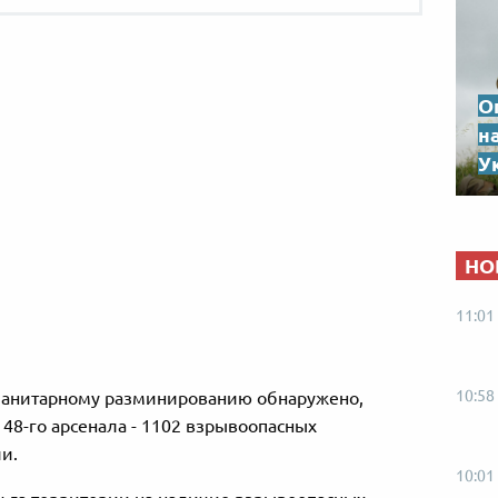
О
н
Ук
НО
11:01
10:58
уманитарному разминированию обнаружено,
48-го арсенала - 1102 взрывоопасных
и.
10:01