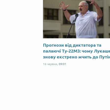
Прогнози від диктатора та
палаючі Ту-22М3: чому Лукаш
знову екстрено мчить до Путі
16 червня,
09:01