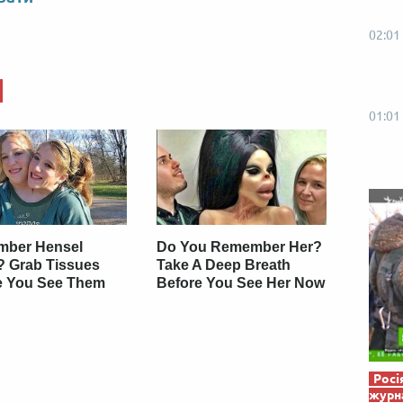
Від пацанки до панянки
Топ-модель
02:01
01:01
ber Hensel
Do You Remember Her?
? Grab Tissues
Take A Deep Breath
e You See Them
Before You See Her Now
Росі
журна