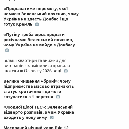
«Продаватиме перемогу, якої
немає»: Зеленський пояснив, чому
Україна не здасть Донбас і що
готує Кремль
«Путіну треба щось продати
росіянам»: Зеленський пояснив,
чому Україна не вийде з Донбасу
Більші квартири та знижки для
ветеранів: як змінилися правила
іпотеки «єОселя» у 2026 році
Велике чищення «броні»: чому
підприємства масово втрачають
статус критичних і до чого
готуватися з 1 вересня
«Жодної цілої ТЕС»: Зеленський
відверто розповів, з чим Україна
входить у нову зиму
Масований нічний удар РФ: 12