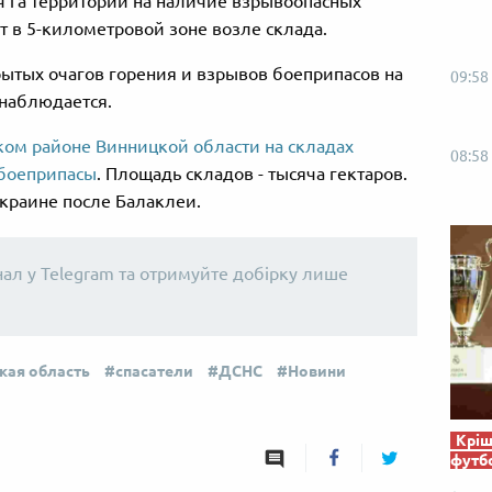
ч га территории на наличие взрывоопасных
 в 5-километровой зоне возле склада.
крытых очагов горения и взрывов боеприпасов на
09:58
 наблюдается.
ком районе Винницкой области на складах
08:58
 боеприпасы
. Площадь складов - тысяча гектаров.
Украине после Балаклеи.
нал у Telegram та отримуйте добірку лише
кая область
спасатели
ДСНС
Новини
Кріш
футб