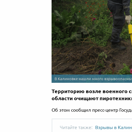
В Калиновке нашли много взрывоопасных
Территорию возле военного с
области очищают пиротехник
Об этом сообщил пресс-центр Госу
Взрывы в Калин