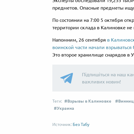
Эксперты обследовали 19,255 тыся
предметов. Опасные предметы ищут
По состоянии на 7:00 5 октября от
территории склада в Калиновке не
Напомним, 26 сентября
в Калиновс
воинской части начали взрываться
Это второе хранилище снарядов в 
Підпишіться на наш ка
важливих новин!
Взрывы в Калиновке
Винниц
Украина
Без Табу