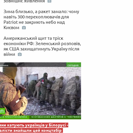
зовнішнє живлення
 по-українськи
Зима близько, а ракет замало: чому
навіть 300 перехоплювачів для
Patriot не закриють небо над
Києвом
Американський щит та тріск
економіки РФ: Зеленський розповів,
як США захищатимуть Україну після
війни
яни катують українців у Білорусі -
лісти знайшли цей концтабір