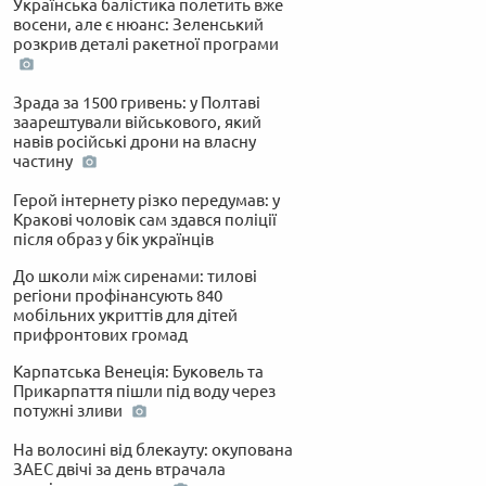
Українська балістика полетить вже
восени, але є нюанс: Зеленський
розкрив деталі ракетної програми
Зрада за 1500 гривень: у Полтаві
заарештували військового, який
навів російські дрони на власну
частину
Герой інтернету різко передумав: у
Кракові чоловік сам здався поліції
після образ у бік українців
До школи між сиренами: тилові
регіони профінансують 840
мобільних укриттів для дітей
прифронтових громад
Карпатська Венеція: Буковель та
Прикарпаття пішли під воду через
потужні зливи
На волосині від блекауту: окупована
ЗАЕС двічі за день втрачала