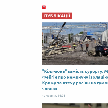
ПУБЛІКАЦІЇ
"Кілл-зона" замість курорту: 
Фейгін про неминучу ізоляці
Криму та втечу росіян на гум
човнах
17 червня,
14:01