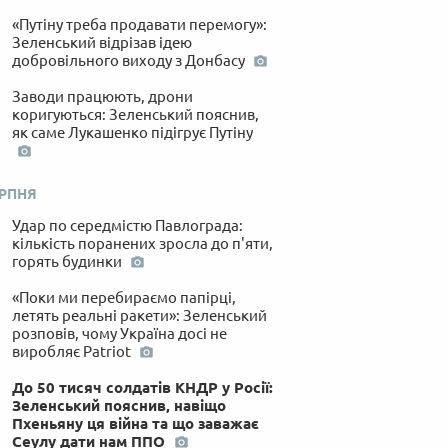
«Путіну треба продавати перемогу»:
Зеленський відрізав ідею
добровільного виходу з Донбасу
Заводи працюють, дрони
коригуються: Зеленський пояснив,
як саме Лукашенко підігрує Путіну
ЕРПНЯ
Удар по середмістю Павлограда:
кількість поранених зросла до п'яти,
горять будинки
«Поки ми перебираємо папірці,
летять реальні ракети»: Зеленський
розповів, чому Україна досі не
виробляє Patriot
До 50 тисяч солдатів КНДР у Росії:
Зеленський пояснив, навіщо
Пхеньяну ця війна та що заважає
Сеулу дати нам ППО