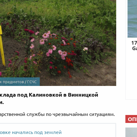
 предметов / ГСЧС
клада под Калиновкой в Винницкой
и.
дарственной службы по чрезвычайным ситуациям.
ОП
овке начались под землей