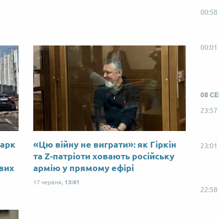
00:58
00:01
08 С
23:57
Марк
«Цю війну не виграти»: як Гіркін
23:01
ю
та Z-патріоти ховають російську
ових
армію у прямому ефірі
17 червня,
13:41
22:58