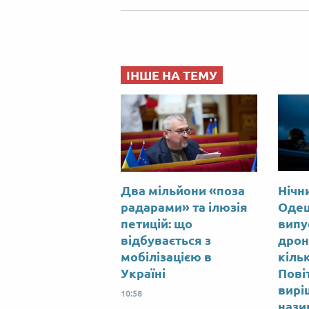
ІНШЕ НА ТЕМУ
Два мільйони «поза
Нічн
радарами» та ілюзія
Одещ
петицій: що
випу
відбувається з
дрон
мобілізацією в
кіль
Україні
Пові
вирі
10:58
нази