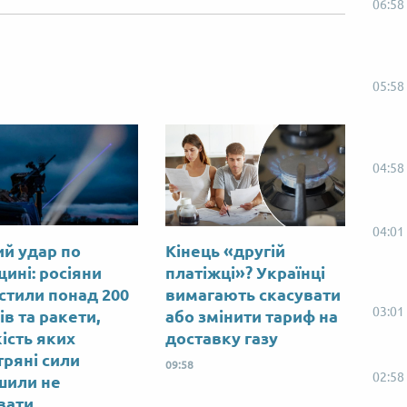
06:58
05:58
04:58
04:01
ий удар по
Кінець «другій
ині: росіяни
платіжці»? Українці
стили понад 200
вимагають скасувати
03:01
ів та ракети,
або змінити тариф на
кість яких
доставку газу
тряні сили
09:58
02:58
шили не
вати