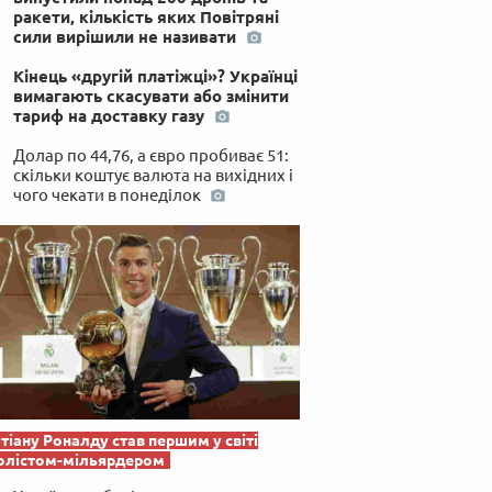
ракети, кількість яких Повітряні
сили вирішили не називати
Кінець «другій платіжці»? Українці
вимагають скасувати або змінити
тариф на доставку газу
Долар по 44,76, а євро пробиває 51:
скільки коштує валюта на вихідних і
чого чекати в понеділок
тіану Роналду став першим у світі
олістом-мільярдером