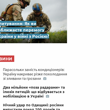
питування: Як ви
аближаєте перемогу
раїни у війні з Росією?
ВИНИ
Парасольки замість кондиціонерів:
Україну накриває різке похолодання
зі зливами та грозами
Два мільйони «поза радарами» та
ілюзія петицій: що відбувається з
мобілізацією в Україні
Нічний удар по Одещині: росіяни
випустили понад 200 дронів та