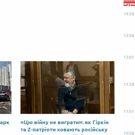
журна
14:58
13:58
13:01
11:58
11:01
Марк
«Цю війну не виграти»: як Гіркін
ю
та Z-патріоти ховають російську
10:58