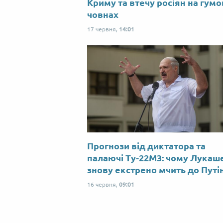
Криму та втечу росіян на гум
човнах
17 червня,
14:01
Прогнози від диктатора та
палаючі Ту-22М3: чому Лукаш
знову екстрено мчить до Путі
16 червня,
09:01