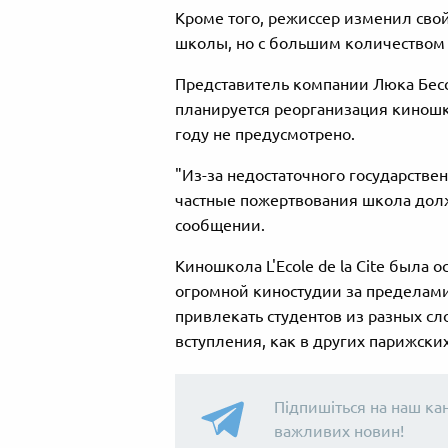
Кроме того, режиссер изменил свой
школы, но с большим количеством 
Представитель компании Люка Бесс
планируется реорганизация киношк
году не предусмотрено.
"Из-за недостаточного государстве
частные пожертвования школа должн
сообщении.
Киношкола L'Ecole de la Cite была 
огромной киностудии за пределами
привлекать студентов из разных сл
вступления, как в других парижски
Підпишіться на наш ка
важливих новин!