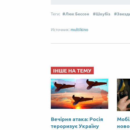
Люк Бессон
Шоубіз
Звезд
multikino
ІНШЕ НА ТЕМУ
Вечірня атака: Росія
Мобі
тероризує Україну
ново