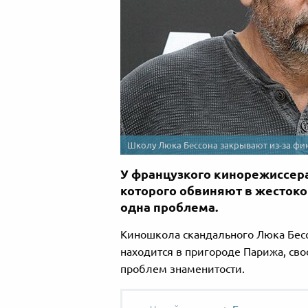
Школу Люка Бессона закрывают из-за ф
У французкого кинорежиссера
которого обвиняют в жестоко
одна проблема.
Киношкола скандального Люка Бессон
находится в пригороде Парижа, сво
проблем знаменитости.