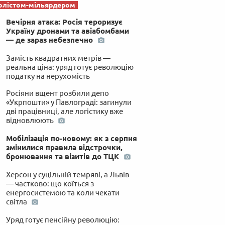
олістом-мільярдером
Вечірня атака: Росія тероризує
Україну дронами та авіабомбами
— де зараз небезпечно
Замість квадратних метрів —
реальна ціна: уряд готує революцію
податку на нерухомість
Росіяни вщент розбили депо
«Укрпошти» у Павлограді: загинули
дві працівниці, але логістику вже
відновлюють
Мобілізація по-новому: як з серпня
змінилися правила відстрочки,
бронювання та візитів до ТЦК
Херсон у суцільній темряві, а Львів
— частково: що коїться з
енергосистемою та коли чекати
світла
Уряд готує пенсійну революцію: