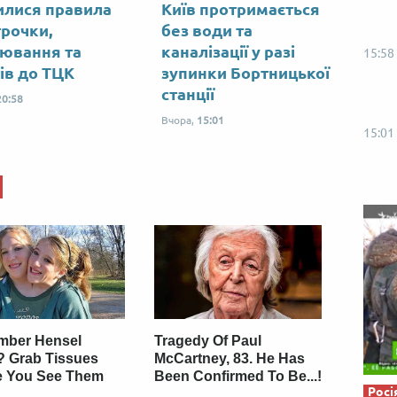
илися правила
Київ протримається
Від пацанки до панянки
Топ-модель
трочки,
без води та
ювання та
каналізації у разі
15:58
тів до ТЦК
зупинки Бортницької
станції
20:58
Вчора,
15:01
15:01
ber Hensel
Tragedy Of Paul
? Grab Tissues
McCartney, 83. He Has
e You See Them
Been Confirmed To Be...!
Росі