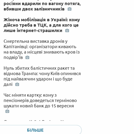
росіяни вдарили по вагону потяга,
вбивши двох залізничників
Жіноча мобілізація в Україні: кому
дійсно треба в ТЦК, а для кого це
лише інтернет-страшилки
Смертельна виставка дронів у
Капітанівці: організатори кивають
на владу, а місцеві змивають кров із
подвір'їв
Нуль збитих балістичних ракет та
відмова Трампа: чому Київ опинився
під найважчим ударом і що буде
далі
Час міняти картку: кому з
пенсіонерів доведеться терміново
шукати новий банк до 15 вересня
Дорожче за Київ і Львів: як Ужгород
став столицею космічних цін на
БІЛЬШЕ
оренду житла