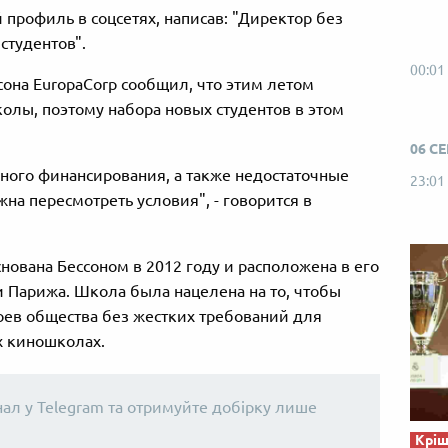
 профиль в соцсетях, написав: "Директор без
студентов".
00:01
она EuropaCorp сообщил, что этим летом
олы, поэтому набора новых студентов в этом
06 С
нного финансирования, а также недостаточные
23:01
а пересмотреть условия", - говорится в
основана Бессоном в 2012 году и расположена в его
 Парижа. Школа была нацелена на то, чтобы
оев общества без жестких требований для
х киношколах.
нал у Telegram та отримуйте добірку лише
Кріш