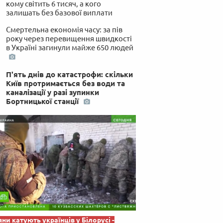
кому світить 6 тисяч, а кого
 по-українськи
залишать без базової виплати
Смертельна економія часу: за пів
року через перевищення швидкості
в Україні загинули майже 650 людей
П'ять днів до катастрофи: скільки
Київ протримається без води та
каналізації у разі зупинки
Бортницької станції
яни катують українців у Білорусі -