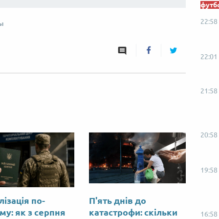
футб
22:58
ы
22:01
21:58
20:58
19:58
лізація по-
П'ять днів до
му: як з серпня
катастрофи: скільки
16:58