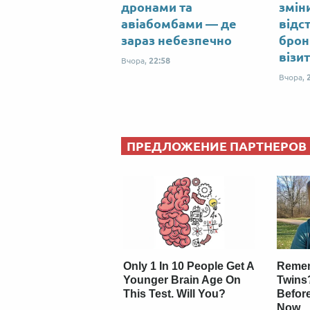
дронами та
змін
авіабомбами — де
відс
зараз небезпечно
брон
візи
Вчора,
22:58
Вчора,
ПРЕДЛОЖЕНИЕ ПАРТНЕРОВ
Only 1 In 10 People Get A
Remem
Younger Brain Age On
Twins
This Test. Will You?
Befor
Now