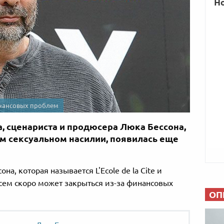
инансовых проблем
, сценариста и продюсера Люка Бессона,
м сексуальном насилии, появилась еще
а, которая называется L'Ecole de la Cite и
сем скоро может закрыться из-за финансовых
ОП