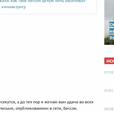
кала: как Люк Бессон целую ночь насиловал
киноактрису
О
н
Ук
НО
01:58
01:01
есекутся, а до тех пор я желаю вам удачи во всех
 письме, опубликованном в сети, Бессон.
00:58