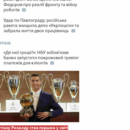
Федоров про реалії фронту та війну
роботів
Удар по Павлограду: російська
ракета знищила депо «Укрпошти» та
забрала життя двох працівниць
ЕРПНЯ
«Де мої гроші?»: НБУ зобов'язав
банки запустити покроковий трекінг
платежів для клієнтів
тіану Роналду став першим у світі