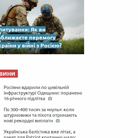
питування: Як ви
аближаєте перемогу
раїни у війні з Росією?
ВИНИ
Росіяни вдарили по цивільній
інфраструктурі Одещини: поранено
16-річного підлітка
По 300–400 тисяч за «нуль»: коли
штурмовики та піхота отримають
нові рекордні виплати
Українська балістика вже літає, а
ракет для Patriot критично мало: