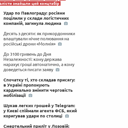
лісти знайшли цей концтабір
Удар по Павлограду: росіяни
поцілили у склади логістичних
компаній, загинула людина
Десять з десяти: як прикордонники
влаштували нічне полювання на
російські дрони «Молнія»
До 3100 гривень до Дня
Незалежності: кому держава
нарахує гроші автоматично, а кому
доведеться писати заяву
Спочатку ті, хто складав присягу:
в Україні пропонують
кардинально змінити черговість
мобілізації
Шукав легких грошей у Telegram:
у Києві спіймали агента ФСБ, який
коригував удари по столиці
Смертельний приліт у Лозовій: