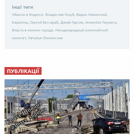
Інші теги
Обыски в Яндексе,
Владислав Голуб,
Вадим Новинский,
Каратель,
Сергей Бессараб,
Данай Гарсия,
Анжеліка Терлюга,
Власть в ночном городе,
Международный олимпийский
комитет,
Наталья Поклонская
ПУБЛІКАЦІЇ