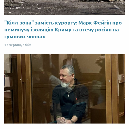
"Кілл-зона" замість курорту: Марк Фейгін про
неминучу ізоляцію Криму та втечу росіян на
гумових човнах
17 червня,
14:01