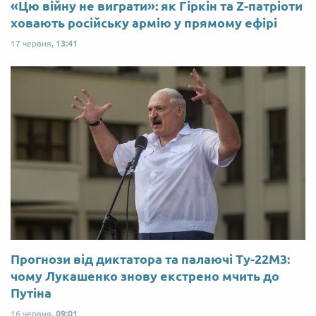
«Цю війну не виграти»: як Гіркін та Z-патріоти
ховають російську армію у прямому ефірі
17 червня,
13:41
Прогнози від диктатора та палаючі Ту-22М3:
чому Лукашенко знову екстрено мчить до
Путіна
16 червня,
09:01