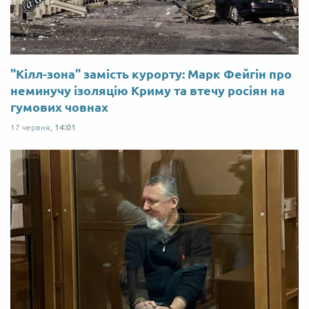
"Кілл-зона" замість курорту: Марк Фейгін про
неминучу ізоляцію Криму та втечу росіян на
гумових човнах
17 червня,
14:01