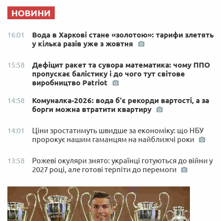
НОВИНИ
Вода в Харкові стане «золотою»: тарифи злетять
16:01
у кілька разів уже з жовтня
Дефіцит ракет та сувора математика: чому ППО
15:58
пропускає балістику і до чого тут світове
виробництво Patriot
Комуналка-2026: вода б'є рекорди вартості, а за
14:58
борги можна втратити квартиру
Ціни зростатимуть швидше за економіку: що НБУ
14:01
пророкує нашим гаманцям на найближчі роки
Рожеві окуляри знято: українці готуються до війни у
13:58
2027 році, але готові терпіти до перемоги