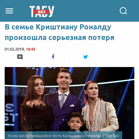
В семье Криштиану Роналду
произошла серьезная потеря
01.02.2019,
16:45
Умер несостоявшийся тесть Криштиану Роналду / The Sun