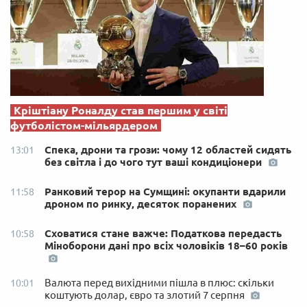
Кріштіану Роналду став першим у світі
футболістом-мільярдером
Спека, дрони та грози: чому 12 областей сидять
13:01
без світла і до чого тут ваші кондиціонери
Ранковий терор на Сумщині: окупанти вдарили
11:58
дроном по ринку, десяток поранених
Сховатися стане важче: Податкова передасть
10:58
Міноборони дані про всіх чоловіків 18–60 років
Валюта перед вихідними пішла в плюс: скільки
10:01
коштують долар, євро та злотий 7 серпня