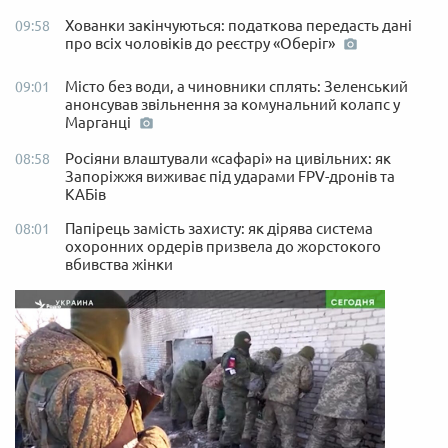
Хованки закінчуються: податкова передасть дані
09:58
про всіх чоловіків до реєстру «Оберіг»
Місто без води, а чиновники сплять: Зеленський
09:01
анонсував звільнення за комунальний колапс у
Марганці
Росіяни влаштували «сафарі» на цивільних: як
08:58
Запоріжжя виживає під ударами FPV-дронів та
КАБів
Папірець замість захисту: як дірява система
08:01
охоронних ордерів призвела до жорстокого
вбивства жінки