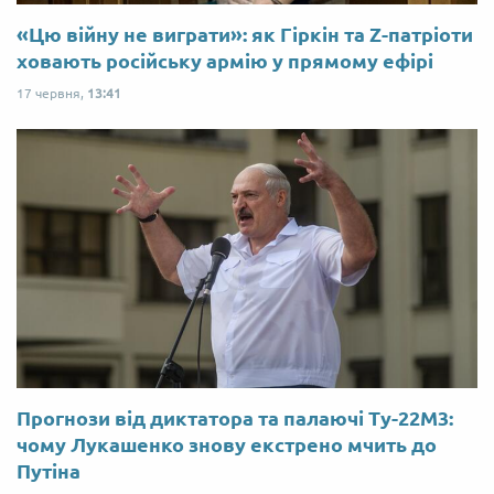
«Цю війну не виграти»: як Гіркін та Z-патріоти
ховають російську армію у прямому ефірі
17 червня,
13:41
Прогнози від диктатора та палаючі Ту-22М3:
чому Лукашенко знову екстрено мчить до
Путіна