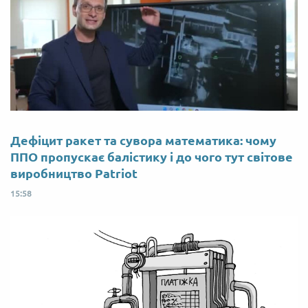
Дефіцит ракет та сувора математика: чому
ППО пропускає балістику і до чого тут світове
виробництво Patriot
15:58