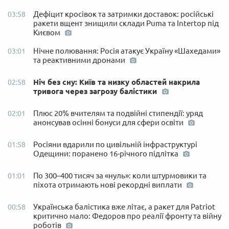
Дефіцит кросівок та затримки доставок: російські
03:58
ракети вщент знищили склади Puma та Intertop під
Києвом
Нічне полювання: Росія атакує Україну «Шахедами»
03:01
та реактивними дронами
Ніч без сну: Київ та низку областей накрила
02:58
тривога через загрозу балістики
Плюс 20% вчителям та подвійні стипендії: уряд
02:01
анонсував осінні бонуси для сфери освіти
Росіяни вдарили по цивільній інфраструктурі
01:58
Одещини: поранено 16-річного підлітка
По 300–400 тисяч за «нуль»: коли штурмовики та
01:01
піхота отримають нові рекордні виплати
Українська балістика вже літає, а ракет для Patriot
00:58
критично мало: Федоров про реалії фронту та війну
роботів