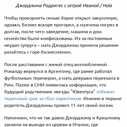
Джорджина Родригес с сетрой Иваной / Hola
Чтобы прокормить семью Хорхе открыл закусочную,
однако, бизнес вскоре прогорел, а мужчина погряз в
долгах, после чего заведение, машина и дом
семейства были конфискованы. Из-за постоянных
неудач супруга – мать Джорджины приняла решение
разойтись с горе-бизнесменом.
После расставания с женой отец возлюбленной
Роналду вернулся в Аргентину, где ранее работал
футбольным теренером, а мать девушки переехала в
Рим. Позже в СМИ появилась информация, что
будущий родственник звезды "Ювентуса"
отбывал
тюремный срок за сбыт наркотиков.
Именно в тюрьме
родитель Джорджины провел 11 лет своей жизни.
Напомним, что не так давно Джорджину и Криштиану
засняли на выходе из церкви в Италии, где