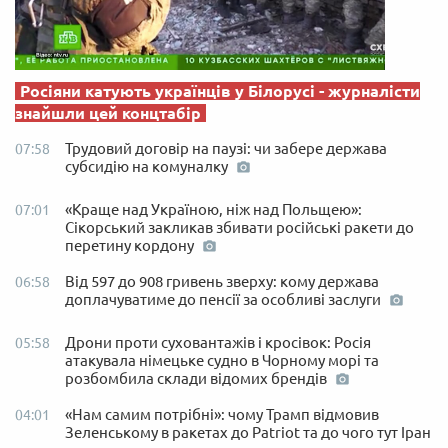
Росіяни катують українців у Білорусі - журналісти
знайшли цей концтабір
Трудовий договір на паузі: чи забере держава
07:58
субсидію на комуналку
«Краще над Україною, ніж над Польщею»:
07:01
Сікорський закликав збивати російські ракети до
перетину кордону
Від 597 до 908 гривень зверху: кому держава
06:58
доплачуватиме до пенсії за особливі заслуги
Дрони проти суховантажів і кросівок: Росія
05:58
атакувала німецьке судно в Чорному морі та
розбомбила склади відомих брендів
«Нам самим потрібні»: чому Трамп відмовив
04:01
Зеленському в ракетах до Patriot та до чого тут Іран