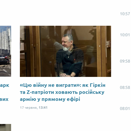
10:57
10:01
09:58
Марк
«Цю війну не виграти»: як Гіркін
08:58
ю
та Z-патріоти ховають російську
ових
армію у прямому ефірі
17 червня,
13:41
08:01