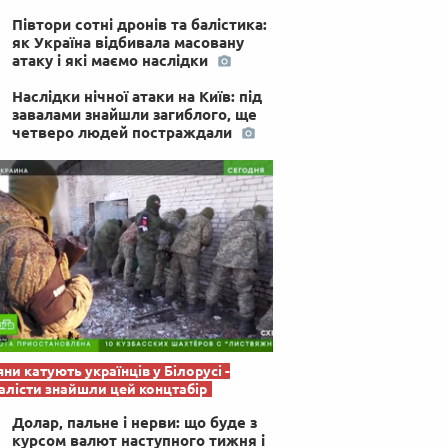
 по-українськи
Півтори сотні дронів та балістика:
як Україна відбивала масовану
атаку і які маємо наслідки
Наслідки нічної атаки на Київ: під
завалами знайшли загиблого, ще
четверо людей постраждали
яни катують українців у Білорусі -
лісти знайшли цей концтабір
Долар, пальне і нерви: що буде з
курсом валют наступного тижня і