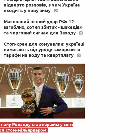
відверто розповів, з чим Україна
входить у нову зиму
Масований нічний удар РФ: 12
загиблих, сотня збитих «шахедів»
та черговий сигнал для Заходу
Стоп-кран для комуналки: українці
вимагають від уряду заморозити
тарифи на воду та квартплату
тіану Роналду став першим у світі
олістом-мільярдером