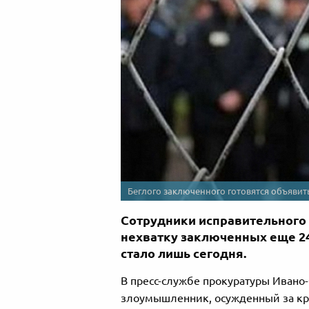
Беглого заключенного готовятся объявит
Сотрудники исправительного
нехватку заключенных еще 24
стало лишь сегодня.
В пресс-службе прокуратуры Ивано
злоумышленник, осужденный за кра