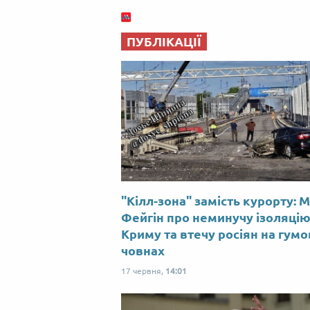
ПУБЛІКАЦІЇ
"Кілл-зона" замість курорту: 
Фейгін про неминучу ізоляці
Криму та втечу росіян на гум
човнах
17 червня,
14:01