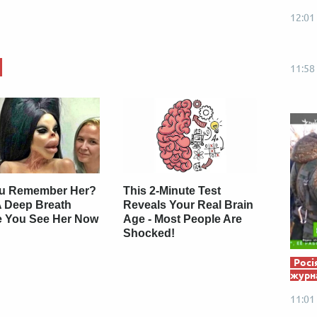
Від пацанки до панянки
Топ-модель
12:01
11:58
u Remember Her?
This 2-Minute Test
A Deep Breath
Reveals Your Real Brain
e You See Her Now
Age - Most People Are
Shocked!
Росі
журна
11:01