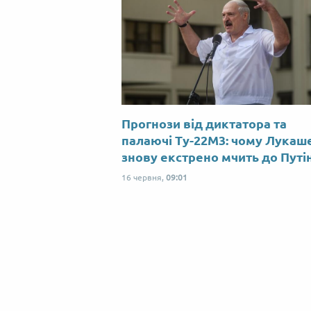
Прогнози від диктатора та
палаючі Ту-22М3: чому Лукаш
знову екстрено мчить до Путі
16 червня,
09:01