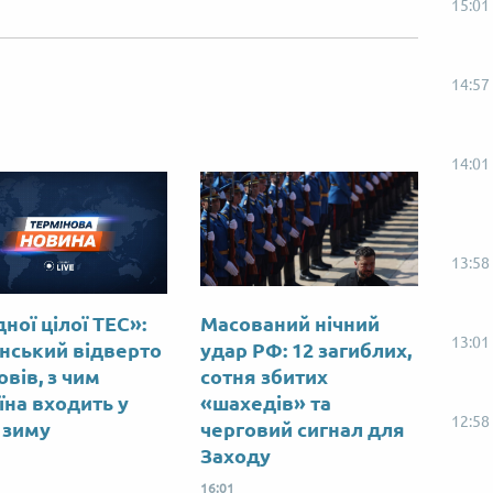
15:01
14:57
14:01
13:58
ної цілої ТЕС»:
Масований нічний
13:01
нський відверто
удар РФ: 12 загиблих,
вів, з чим
сотня збитих
їна входить у
«шахедів» та
12:58
 зиму
черговий сигнал для
Заходу
16:01