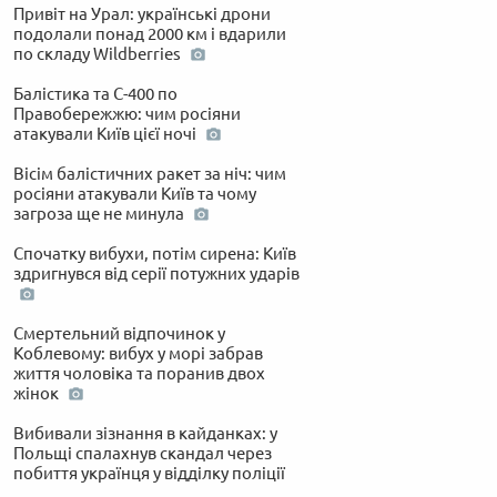
Привіт на Урал: українські дрони
подолали понад 2000 км і вдарили
по складу Wildberries
Балістика та С-400 по
Правобережжю: чим росіяни
атакували Київ цієї ночі
Вісім балістичних ракет за ніч: чим
росіяни атакували Київ та чому
загроза ще не минула
Спочатку вибухи, потім сирена: Київ
здригнувся від серії потужних ударів
Смертельний відпочинок у
Коблевому: вибух у морі забрав
життя чоловіка та поранив двох
жінок
Вибивали зізнання в кайданках: у
Польщі спалахнув скандал через
побиття українця у відділку поліції