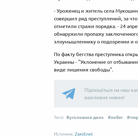
- Уроженец и житель села Мукоши
совершил ряд преступлений, за что
отметили стражи порядка. - 24 ап
обнаружили пропажу заключенного
злоумышленнику о подозрении и о
По факту бегства преступника откры
Украины - "Уклонение от отбывания
виде лишения свободы".
Підпишіться на наш ка
важливих новин!
уголовное дело
побег
тю
Zaxid.net