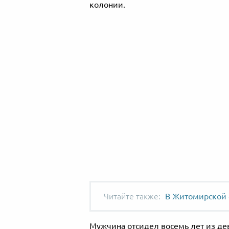
колонии.
В Житомирской 
Мужчина отсидел восемь лет из де