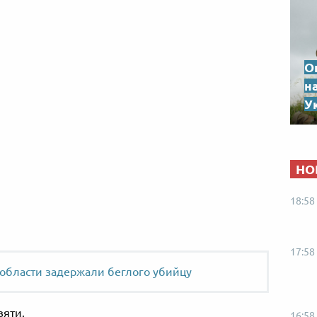
О
н
Ук
НО
18:58
17:58
области задержали беглого убийцу
вяти.
16:58