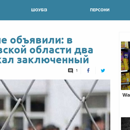
ШОУБІЗ
ПЕРСОНИ
е объявили: в
ской области два
жал заключенный
1