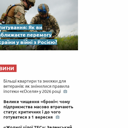
питування: Як ви
аближаєте перемогу
раїни у війні з Росією?
ВИНИ
Більші квартири та знижки для
ветеранів: як змінилися правила
іпотеки «єОселя» у 2026 році
Велике чищення «броні»: чому
підприємства масово втрачають
статус критичних і до чого
готуватися з 1 вересня
«Жодної цілої ТЕС»: Зеленський