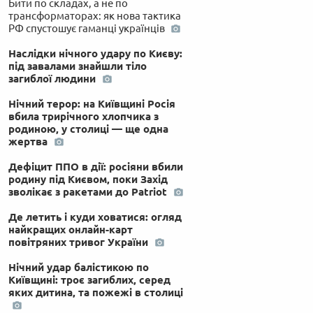
Бити по складах, а не по
трансформаторах: як нова тактика
РФ спустошує гаманці українців
Наслідки нічного удару по Києву:
під завалами знайшли тіло
загиблої людини
Нічний терор: на Київщині Росія
вбила трирічного хлопчика з
родиною, у столиці — ще одна
жертва
Дефіцит ППО в дії: росіяни вбили
родину під Києвом, поки Захід
зволікає з ракетами до Patriot
Де летить і куди ховатися: огляд
найкращих онлайн-карт
повітряних тривог України
Нічний удар балістикою по
Київщині: троє загиблих, серед
яких дитина, та пожежі в столиці