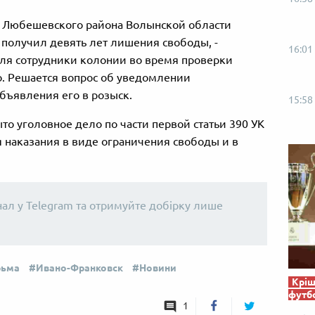
н Любешевского района Волынской области
 получил девять лет лишения свободы, -
16:01
реля сотрудники колонии во время проверки
. Решается вопрос об уведомлении
бъявления его в розыск.
15:58
то уголовное дело по части первой статьи 390 УК
 наказания в виде ограничения свободы и в
нал у Telegram та отримуйте добірку лише
рьма
Ивано-Франковск
Новини
Кріш
футб
1