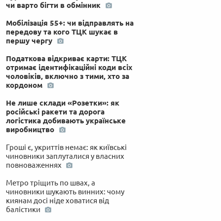
чи варто бігти в обмінник
Мобілізація 55+: чи відправлять на
передову та кого ТЦК шукає в
першу чергу
Податкова відкриває карти: ТЦК
отримає ідентифікаційні коди всіх
чоловіків, включно з тими, хто за
кордоном
Не лише склади «Розетки»: як
російські ракети та дорога
логістика добивають українське
виробництво
Гроші є, укриттів немає: як київські
чиновники заплуталися у власних
повноваженнях
Метро тріщить по швах, а
чиновники шукають винних: чому
киянам досі ніде ховатися від
балістики