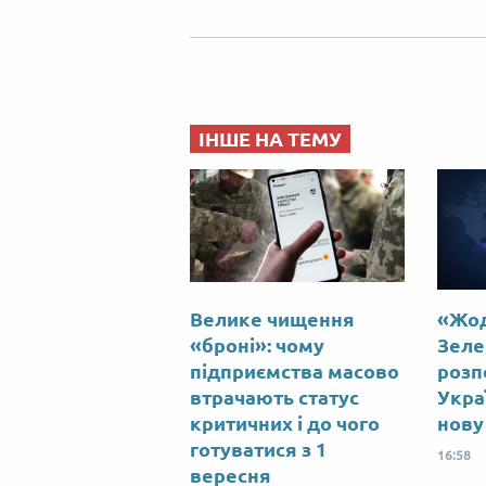
ІНШЕ НА ТЕМУ
Велике чищення
«Жод
«броні»: чому
Зеле
підприємства масово
розпо
втрачають статус
Укра
критичних і до чого
нову
готуватися з 1
16:58
вересня