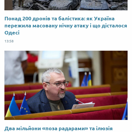
Понад 200 дронів та балістика: як Україна
пережила масовану нічну атаку і що дісталося
Одесі
13:58
Два мільйони «поза радарами» та ілюзія