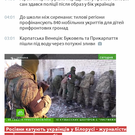
сам здався поліції після образ у бік українців
До школи між сиренами: тилові регіони
04:01
профінансують 840 мобільних укриттів для дітей
прифронтових громад
Карпатська Венеція: Буковель та Прикарпаття
03:01
пішли під воду через потужні зливи
Росіяни катують українців у Білорусі - журналісти