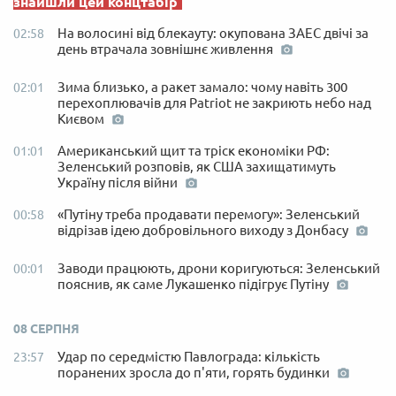
знайшли цей концтабір
На волосині від блекауту: окупована ЗАЕС двічі за
02:58
день втрачала зовнішнє живлення
Зима близько, а ракет замало: чому навіть 300
02:01
перехоплювачів для Patriot не закриють небо над
Києвом
Американський щит та тріск економіки РФ:
01:01
Зеленський розповів, як США захищатимуть
Україну після війни
«Путіну треба продавати перемогу»: Зеленський
00:58
відрізав ідею добровільного виходу з Донбасу
Заводи працюють, дрони коригуються: Зеленський
00:01
пояснив, як саме Лукашенко підігрує Путіну
08 СЕРПНЯ
Удар по середмістю Павлограда: кількість
23:57
поранених зросла до п'яти, горять будинки