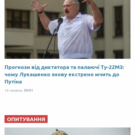
Прогнози від диктатора та палаючі Ту-22М3:
чому Лукашенко знову екстрено мчить до
Путіна
16 червня,
09:01
ОПИТУВАННЯ