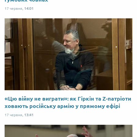
17 червня,
14:01
«Цю війну не виграти»: як Гіркін та Z-патріоти
ховають російську армію у прямому ефірі
17 червня,
13:41