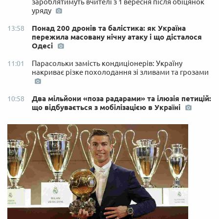
зароблятимуть вчителі з 1 вересня після обіцянок
уряду
Понад 200 дронів та балістика: як Україна
13:58
пережила масовану нічну атаку і що дісталося
Одесі
Парасольки замість кондиціонерів: Україну
11:01
накриває різке похолодання зі зливами та грозами
Два мільйони «поза радарами» та ілюзія петицій:
10:58
що відбувається з мобілізацією в Україні