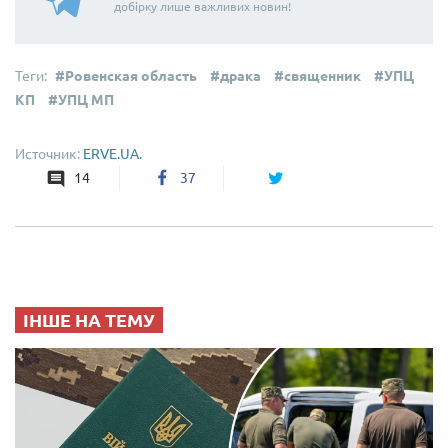
добірку лише важливих новин!
Ровенская область
драка
священник
УПЦ
КП
УПЦ МП
ERVE.UA.
14
37
ІНШЕ НА ТЕМУ