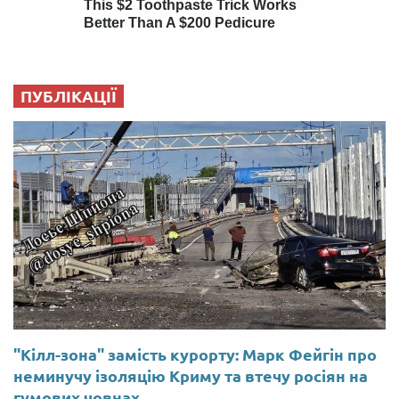
ПУБЛІКАЦІЇ
"Кілл-зона" замість курорту: Марк Фейгін про
неминучу ізоляцію Криму та втечу росіян на
гумових човнах