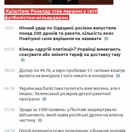
Кріштіану Роналду став першим у світі
футболістом-мільярдером
Нічний удар по Одещині: росіяни випустили
10:01
понад 200 дронів та ракети, кількість яких
Повітряні сили вирішили не називати
Кінець «другій платіжці»? Українці вимагають
09:58
скасувати або змінити тариф на доставку газу
Долар по 44,76, а євро пробиває 51: скільки коштує
08:58
валюта на вихідних і чого чекати в понеділок
Українська балістика полетить вже восени, але є
06:58
нюанс: Зеленський розкрив деталі ракетної
програми
Зрада за 1500 гривень: у Полтаві заарештували
05:58
військового, який навів російські дрони на власну
частину
Герой інтернету різко передумав: у Кракові чоловік
04:58