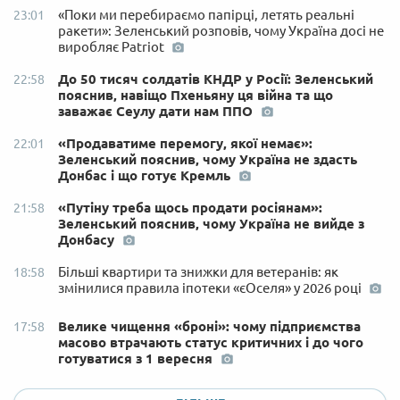
«Поки ми перебираємо папірці, летять реальні
23:01
ракети»: Зеленський розповів, чому Україна досі не
виробляє Patriot
До 50 тисяч солдатів КНДР у Росії: Зеленський
22:58
пояснив, навіщо Пхеньяну ця війна та що
заважає Сеулу дати нам ППО
«Продаватиме перемогу, якої немає»:
22:01
Зеленський пояснив, чому Україна не здасть
Донбас і що готує Кремль
«Путіну треба щось продати росіянам»:
21:58
Зеленський пояснив, чому Україна не вийде з
Донбасу
Більші квартири та знижки для ветеранів: як
18:58
змінилися правила іпотеки «єОселя» у 2026 році
Велике чищення «броні»: чому підприємства
17:58
масово втрачають статус критичних і до чого
готуватися з 1 вересня