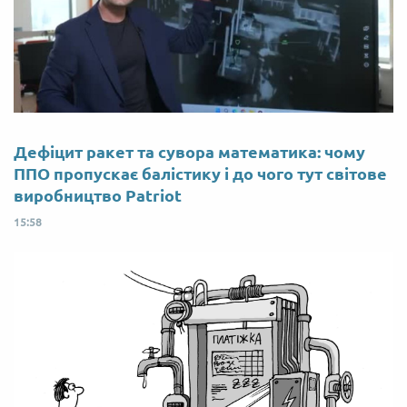
Дефіцит ракет та сувора математика: чому
ППО пропускає балістику і до чого тут світове
виробництво Patriot
15:58