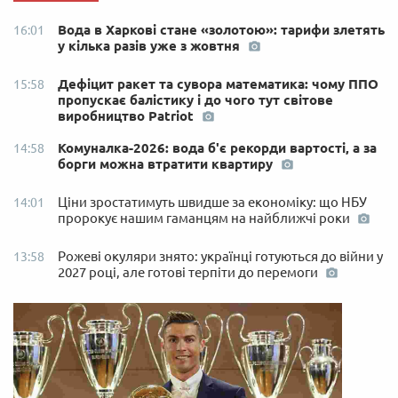
Вода в Харкові стане «золотою»: тарифи злетять
16:01
у кілька разів уже з жовтня
Дефіцит ракет та сувора математика: чому ППО
15:58
пропускає балістику і до чого тут світове
виробництво Patriot
Комуналка-2026: вода б'є рекорди вартості, а за
14:58
борги можна втратити квартиру
Ціни зростатимуть швидше за економіку: що НБУ
14:01
пророкує нашим гаманцям на найближчі роки
Рожеві окуляри знято: українці готуються до війни у
13:58
2027 році, але готові терпіти до перемоги