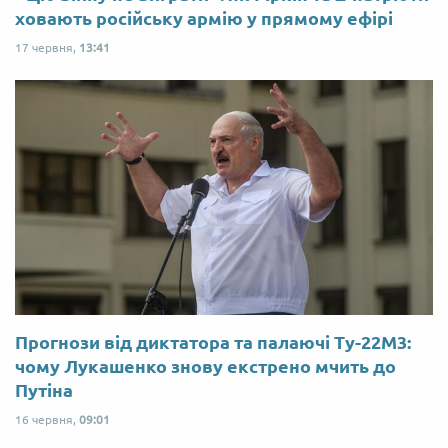
ховають російську армію у прямому ефірі
17 червня,
13:41
Прогнози від диктатора та палаючі Ту-22М3:
чому Лукашенко знову екстрено мчить до
Путіна
16 червня,
09:01