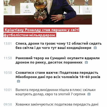
Кріштіану Роналду став першим у світі
футболістом-мільярдером
Спека, дрони та грози: чому 12 областей сидять
13:01
без світла і до чого тут ваші кондиціонери
Ранковий терор на Сумщині: окупанти вдарили
11:58
дроном по ринку, десяток поранених
Сховатися стане важче: Податкова передасть
10:58
Міноборони дані про всіх чоловіків 18–60 років
Валюта перед вихідними пішла в плюс: скільки
10:01
коштують долар, євро та злотий 7 серпня
Хованки закінчуються: податкова передасть дані
09:58