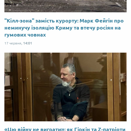
"Кілл-зона" замість курорту: Марк Фейгін про
неминучу ізоляцію Криму та втечу росіян на
гумових човнах
17 червня,
14:01
«Цю війну не виграти»: як Гіркін та Z-патріоти