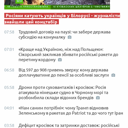
Росіяни катують українців у Білорусі - журналісти
знайшли цей концтабір
Трудовий договір на паузі: чи забере держава
07:58
субсидію на комуналку
«Краще над Україною, ніж над Польщею»:
07:01
Сікорський закликав збивати російські ракети до
перетину кордону
Від 597 до 908 гривень зверху: кому держава
06:58
доплачуватиме до пенсії за особливі заслуги
Дрони проти суховантажів і кросівок: Росія
05:58
атакувала німецьке судно в Чорному морі та
розбомбила склади відомих брендів
«Нам самим потрібні»: чому Трамп відмовив
04:01
Зеленському в ракетах до Patriot та до чого тут Іран
Дефіцит кросівок та затримки доставок: російські
03:58