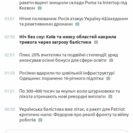
ракети вщент знищили склади Puma та Intertop під
Києвом
Нічне полювання: Росія атакує Україну «Шахедами»
03:01
та реактивними дронами
Ніч без сну: Київ та низку областей накрила
02:58
тривога через загрозу балістики
Плюс 20% вчителям та подвійні стипендії: уряд
02:01
анонсував осінні бонуси для сфери освіти
Росіяни вдарили по цивільній інфраструктурі
01:58
Одещини: поранено 16-річного підлітка
По 300–400 тисяч за «нуль»: коли штурмовики та
01:01
піхота отримають нові рекордні виплати
Українська балістика вже літає, а ракет для Patriot
00:58
критично мало: Федоров про реалії фронту та війну
роботів