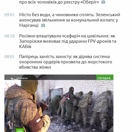
про всіх чоловіків до реєстру «Оберіг»
Місто без води, а чиновники сплять: Зеленський
09:01
анонсував звільнення за комунальний колапс у
Марганці
Росіяни влаштували «сафарі» на цивільних: як
08:58
Запоріжжя виживає під ударами FPV-дронів та
КАБів
Папірець замість захисту: як дірява система
08:01
охоронних ордерів призвела до жорстокого
вбивства жінки