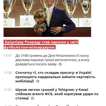
Кріштіану Роналду став першим у світі
футболістом-мільярдером
До 3100 гривень до Дня Незалежності: кому
13:01
держава нарахує гроші автоматично, а кому
доведеться писати заяву
Спочатку ті, хто складав присягу: в Україні
11:58
пропонують кардинально змінити черговість
мобілізації
Шукав легких грошей у Telegram: у Києві
11:01
спіймали агента ФСБ, який коригував удари по
столиці