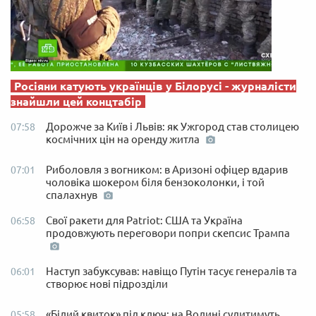
Росіяни катують українців у Білорусі - журналісти
знайшли цей концтабір
Дорожче за Київ і Львів: як Ужгород став столицею
07:58
космічних цін на оренду житла
Риболовля з вогником: в Аризоні офіцер вдарив
07:01
чоловіка шокером біля бензоколонки, і той
спалахнув
Свої ракети для Patriot: США та Україна
06:58
продовжують переговори попри скепсис Трампа
Наступ забуксував: навіщо Путін тасує генералів та
06:01
створює нові підрозділи
«Білий квиток» під ключ: на Волині судитимуть
05:58