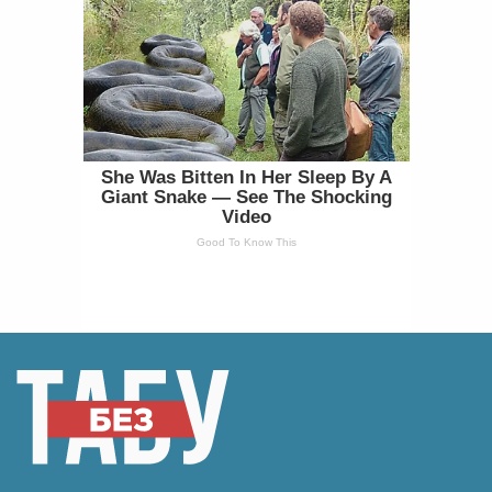
She Was Bitten In Her Sleep By A
Giant Snake — See The Shocking
Video
Good To Know This