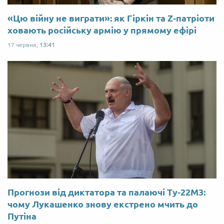
«Цю війну не виграти»: як Гіркін та Z-патріоти
ховають російську армію у прямому ефірі
17 червня,
13:41
Прогнози від диктатора та палаючі Ту-22М3:
чому Лукашенко знову екстрено мчить до
Путіна