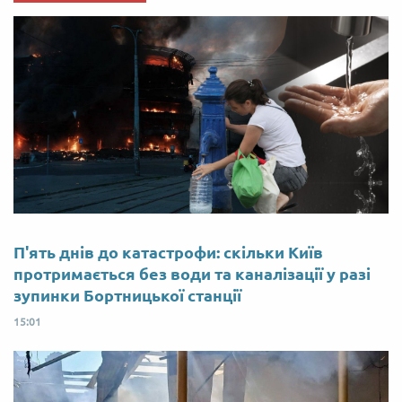
П'ять днів до катастрофи: скільки Київ
протримається без води та каналізації у разі
зупинки Бортницької станції
15:01