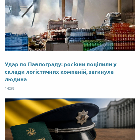
Удар по Павлограду: росіяни поцілили у
склади логістичних компаній, загинула
людина
14:58