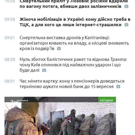
Смертельний приліт у Лозовій: росіяни вдарили
10:58
по вагону потяга, вбивши двох залізничників
Жіноча мобілізація в Україні: кому дійсно треба в
09:58
ТЦК, а для кого це лише інтернет-страшилки
Смертельна виставка дронів у Капітанівці:
09:01
організатори кивають на владу, а місцеві змивають
кров із подвір'їв
Нуль збитих балістичних ракет та відмова Трампа:
08:58
чому Київ опинився під найважчим ударом і що
буде далі
Час міняти картку: кому з пенсіонерів доведеться
08:01
терміново шукати новий банк до 15 вересня