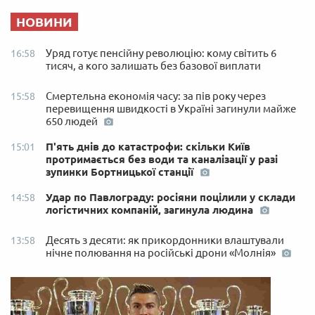
НОВИНИ
Уряд готує пенсійну революцію: кому світить 6
16:58
тисяч, а кого залишать без базової виплати
Смертельна економія часу: за пів року через
15:58
перевищення швидкості в Україні загинули майже
650 людей
П'ять днів до катастрофи: скільки Київ
15:01
протримається без води та каналізації у разі
зупинки Бортницької станції
Удар по Павлограду: росіяни поцілили у склади
14:58
логістичних компаній, загинула людина
Десять з десяти: як прикордонники влаштували
13:58
нічне полювання на російські дрони «Молнія»