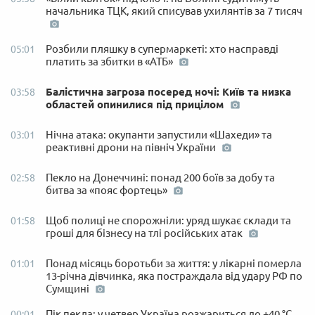
начальника ТЦК, який списував ухилянтів за 7 тисяч
Розбили пляшку в супермаркеті: хто насправді
05:01
платить за збитки в «АТБ»
Балістична загроза посеред ночі: Київ та низка
03:58
областей опинилися під прицілом
Нічна атака: окупанти запустили «Шахеди» та
03:01
реактивні дрони на північ України
Пекло на Донеччині: понад 200 боїв за добу та
02:58
битва за «пояс фортець»
Щоб полиці не спорожніли: уряд шукає склади та
01:58
гроші для бізнесу на тлі російських атак
Понад місяць боротьби за життя: у лікарні померла
01:01
13-річна дівчинка, яка постраждала від удару РФ по
Сумщині
Пік пекла: у четвер Україна розжариться до +40 °C,
00:01