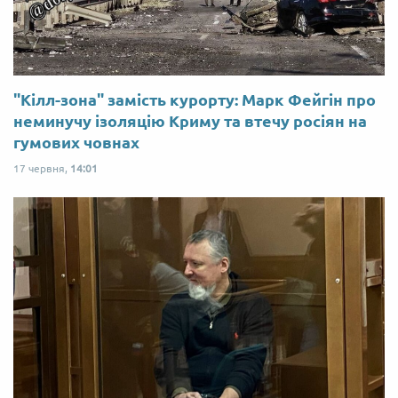
"Кілл-зона" замість курорту: Марк Фейгін про
неминучу ізоляцію Криму та втечу росіян на
гумових човнах
17 червня,
14:01