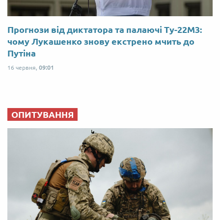
Прогнози від диктатора та палаючі Ту-22М3:
чому Лукашенко знову екстрено мчить до
Путіна
16 червня,
09:01
ОПИТУВАННЯ