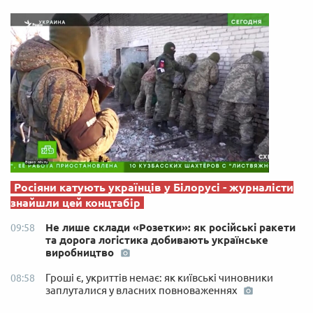
Росіяни катують українців у Білорусі - журналісти
знайшли цей концтабір
Не лише склади «Розетки»: як російські ракети
09:58
та дорога логістика добивають українське
виробництво
Гроші є, укриттів немає: як київські чиновники
08:58
заплуталися у власних повноваженнях