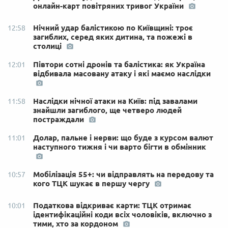
онлайн-карт повітряних тривог України
Нічний удар балістикою по Київщині: троє
12:58
загиблих, серед яких дитина, та пожежі в
столиці
Півтори сотні дронів та балістика: як Україна
12:01
відбивала масовану атаку і які маємо наслідки
Наслідки нічної атаки на Київ: під завалами
11:58
знайшли загиблого, ще четверо людей
постраждали
Долар, пальне і нерви: що буде з курсом валют
11:01
наступного тижня і чи варто бігти в обмінник
Мобілізація 55+: чи відправлять на передову та
10:57
кого ТЦК шукає в першу чергу
Податкова відкриває карти: ТЦК отримає
10:01
ідентифікаційні коди всіх чоловіків, включно з
тими, хто за кордоном