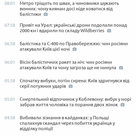
Метро тріщить по швах, а чиновники шукають
08:01
винних: чому киянам досі ніде ховатися від
балістики
Привіт на Урал: українські дрони подолали понад
07:58
2000 км і вдарили по складу Wildberries
Балістика та С-400 по Правобережжю: чим росіяни
06:58
атакували Київ цієї ночі
Вісім балістичних ракет за ніч: чим росіяни
06:01
атакували Київ та чому загроза ще не минула
Спочатку вибухи, потім сирена: Київ здригнувся від
05:58
серії потужних ударів
Смертельний відпочинок у Коблевому: вибух у морі
05:01
забрав життя чоловіка та поранив двох жінок
Вибивали зізнання в кайданках: у Польщі
04:58
спалахнув скандал через побиття українця у
відділку поліції