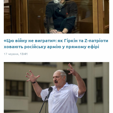
«Цю війну не виграти»: як Гіркін та Z-патріоти
ховають російську армію у прямому ефірі
17 червня,
13:41