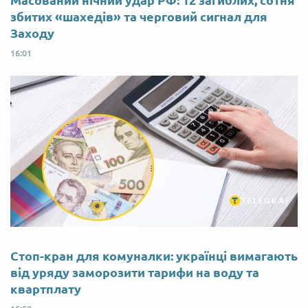
Масований нічний удар РФ: 12 загиблих, сотня
збитих «шахедів» та черговий сигнал для
Заходу
16:01
Стоп-кран для комуналки: українці вимагають
від уряду заморозити тарифи на воду та
квартплату