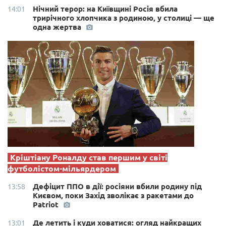
Нічний терор: на Київщині Росія вбила
14:01
трирічного хлопчика з родиною, у столиці — ще
одна жертва
Кріштіану Роналду став першим у світі
футболістом-мільярдером
Дефіцит ППО в дії: росіяни вбили родину під
13:58
Києвом, поки Захід зволікає з ракетами до
Patriot
Де летить і куди ховатися: огляд найкращих
13:01