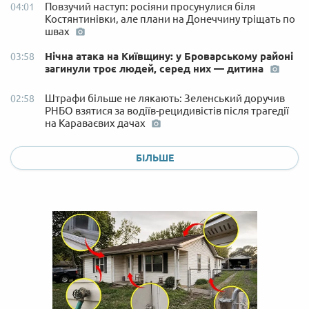
Повзучий наступ: росіяни просунулися біля
04:01
Костянтинівки, але плани на Донеччину тріщать по
швах
Нічна атака на Київщину: у Броварському районі
03:58
загинули троє людей, серед них — дитина
Штрафи більше не лякають: Зеленський доручив
02:58
РНБО взятися за водіїв-рецидивістів після трагедії
на Караваєвих дачах
БІЛЬШЕ