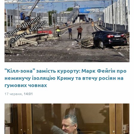
"Кілл-зона" замість курорту: Марк Фейгін про
неминучу ізоляцію Криму та втечу росіян на
гумових човнах
17 червня,
14:01