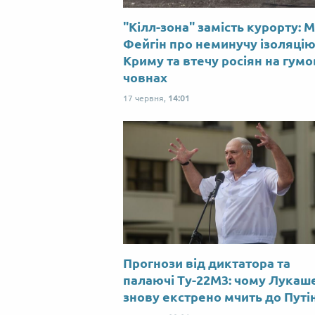
"Кілл-зона" замість курорту: 
Фейгін про неминучу ізоляці
Криму та втечу росіян на гум
човнах
17 червня,
14:01
Прогнози від диктатора та
палаючі Ту-22М3: чому Лукаш
знову екстрено мчить до Путі