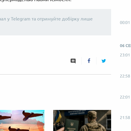
нал у Telegram та отримуйте добірку лише
00:01
06 С
23:01
22:58
22:01
21:58