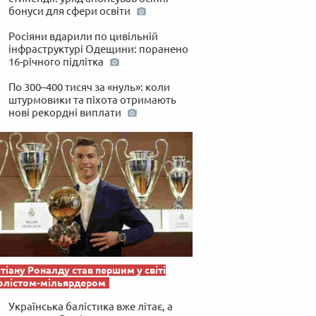
бонуси для сфери освіти
Росіяни вдарили по цивільній
інфраструктурі Одещини: поранено
16-річного підлітка
По 300–400 тисяч за «нуль»: коли
штурмовики та піхота отримають
нові рекордні виплати
тіану Роналду став першим у світі
олістом-мільярдером
Українська балістика вже літає, а