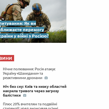
питування: Як ви
аближаєте перемогу
раїни у війні з Росією?
ВИНИ
Нічне полювання: Росія атакує
Україну «Шахедами» та
реактивними дронами
Ніч без сну: Київ та низку областей
накрила тривога через загрозу
балістики
Плюс 20% вчителям та подвійні
стипендії: уряд анонсував осінні