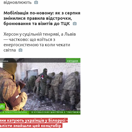
відновлюють
 по-українськи
Мобілізація по-новому: як з серпня
змінилися правила відстрочки,
бронювання та візитів до ТЦК
Херсон у суцільній темряві, а Львів
— частково: що коїться з
енергосистемою та коли чекати
світла
яни катують українців у Білорусі -
лісти знайшли цей концтабір