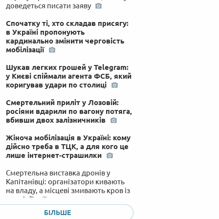
доведеться писати заяву
Спочатку ті, хто складав присягу:
в Україні пропонують
кардинально змінити черговість
мобілізації
Шукав легких грошей у Telegram:
у Києві спіймали агента ФСБ, який
коригував удари по столиці
Смертельний приліт у Лозовій:
росіяни вдарили по вагону потяга,
вбивши двох залізничників
Жіноча мобілізація в Україні: кому
дійсно треба в ТЦК, а для кого це
лише інтернет-страшилки
Смертельна виставка дронів у
Капітанівці: організатори кивають
на владу, а місцеві змивають кров із
подвір'їв
БІЛЬШЕ
Нуль збитих балістичних ракет та