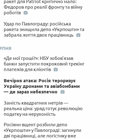
ракет для Patriot критично мало:
Федоров про реалії фронту та війну
роботів
Удар по Павлограду: російська
ракета знищила депо «Укрпошти» та
забрала життя двох працівниць
ЕРПНЯ
«Де мої гроші?»: НБУ зобов'язав
банки запустити покроковий трекінг
платежів для клієнтів
Вечірня атака: Росія тероризує
Україну дронами та авіабомбами
— де зараз небезпечно
Замість квадратних метрів —
реальна ціна: уряд готує революцію
податку на нерухомість
Росіяни вщент розбили депо
«Укрпошти» у Павлограді: загинули
дві працівниці, але логістику вже