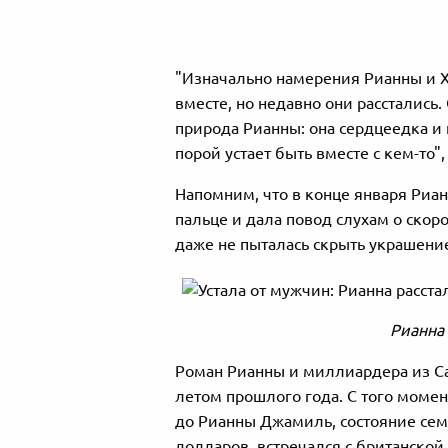
"Изначально намерения Рианны и 
вместе, но недавно они расстались.
природа Рианны: она сердцеедка и 
порой устает быть вместе с кем-то",
Напомним, что в конце января Риа
пальце и дала повод слухам о скор
даже не пыталась скрыть украшение
Рианна 
Роман Рианны и миллиардера из С
летом прошлого года. С того момен
до Рианны Джамиль, состояние сем
долларов, встречался с британско