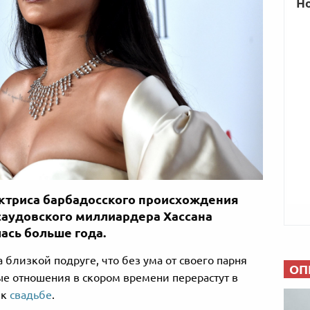
актриса барбадосского происхождения
 саудовского миллиардера Хассана
ась больше года.
 близкой подруге, что без ума от своего парня
ОП
ые отношения в скором времени перерастут в
 к
свадьбе
.