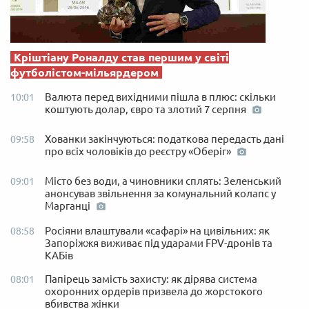
Кріштіану Роналду став першим у світі
футболістом-мільярдером
Валюта перед вихідними пішла в плюс: скільки
10:01
коштують долар, євро та злотий 7 серпня
Хованки закінчуються: податкова передасть дані
09:58
про всіх чоловіків до реєстру «Оберіг»
Місто без води, а чиновники сплять: Зеленський
09:01
анонсував звільнення за комунальний колапс у
Марганці
Росіяни влаштували «сафарі» на цивільних: як
08:58
Запоріжжя виживає під ударами FPV-дронів та
КАБів
Папірець замість захисту: як дірява система
08:01
охоронних ордерів призвела до жорстокого
вбивства жінки