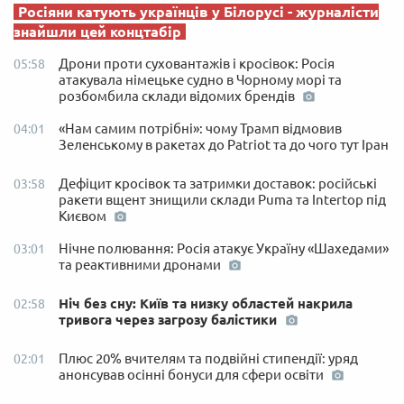
Росіяни катують українців у Білорусі - журналісти
знайшли цей концтабір
Дрони проти суховантажів і кросівок: Росія
05:58
атакувала німецьке судно в Чорному морі та
розбомбила склади відомих брендів
«Нам самим потрібні»: чому Трамп відмовив
04:01
Зеленському в ракетах до Patriot та до чого тут Іран
Дефіцит кросівок та затримки доставок: російські
03:58
ракети вщент знищили склади Puma та Intertop під
Києвом
Нічне полювання: Росія атакує Україну «Шахедами»
03:01
та реактивними дронами
Ніч без сну: Київ та низку областей накрила
02:58
тривога через загрозу балістики
Плюс 20% вчителям та подвійні стипендії: уряд
02:01
анонсував осінні бонуси для сфери освіти