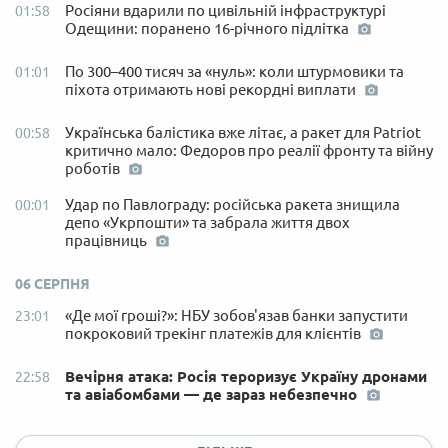
Росіяни вдарили по цивільній інфраструктурі
01:58
Одещини: поранено 16-річного підлітка
По 300–400 тисяч за «нуль»: коли штурмовики та
01:01
піхота отримають нові рекордні виплати
Українська балістика вже літає, а ракет для Patriot
00:58
критично мало: Федоров про реалії фронту та війну
роботів
Удар по Павлограду: російська ракета знищила
00:01
депо «Укрпошти» та забрала життя двох
працівниць
06 СЕРПНЯ
«Де мої гроші?»: НБУ зобов'язав банки запустити
23:01
покроковий трекінг платежів для клієнтів
Вечірня атака: Росія тероризує Україну дронами
22:58
та авіабомбами — де зараз небезпечно