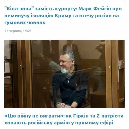
"Кілл-зона" замість курорту: Марк Фейгін про
неминучу ізоляцію Криму та втечу росіян на
гумових човнах
17 червня,
14:01
«Цю війну не виграти»: як Гіркін та Z-патріоти
ховають російську армію у прямому ефірі