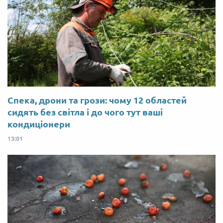
Спека, дрони та грози: чому 12 областей
сидять без світла і до чого тут ваші
кондиціонери
13:01