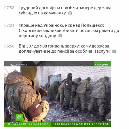
Трудовий договір на паузі: чи забере держава
07:58
субсидію на комуналку
«Краще над Україною, ніж над Польщею»:
07:01
Сікорський закликав збивати російські ракети до
перетину кордону
Від 597 до 908 гривень зверху: кому держава
06:58
доплачуватиме до пенсії за особливі заслуги