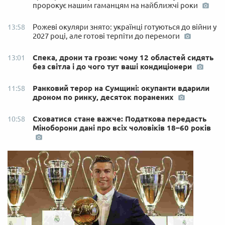
пророкує нашим гаманцям на найближчі роки
Рожеві окуляри знято: українці готуються до війни у
13:58
2027 році, але готові терпіти до перемоги
Спека, дрони та грози: чому 12 областей сидять
13:01
без світла і до чого тут ваші кондиціонери
Ранковий терор на Сумщині: окупанти вдарили
11:58
дроном по ринку, десяток поранених
Сховатися стане важче: Податкова передасть
10:58
Міноборони дані про всіх чоловіків 18–60 років