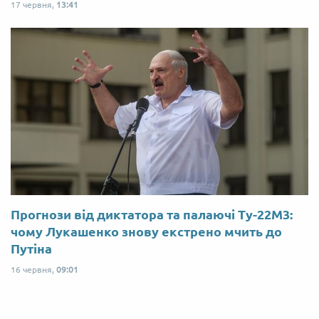
17 червня,
13:41
Прогнози від диктатора та палаючі Ту-22М3:
чому Лукашенко знову екстрено мчить до
Путіна
16 червня,
09:01