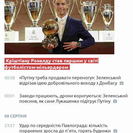
Кріштіану Роналду став першим у світі
футболістом-мільярдером
«Путіну треба продавати перемогу»: Зеленський
00:58
відрізав ідею добровільного виходу з Донбасу
Заводи працюють, дрони коригуються: Зеленський
00:01
пояснив, як саме Лукашенко підігрує Путіну
08 СЕРПНЯ
Удар по середмістю Павлограда: кількість
23:57
поранених зросла до п'яти, горять будинки