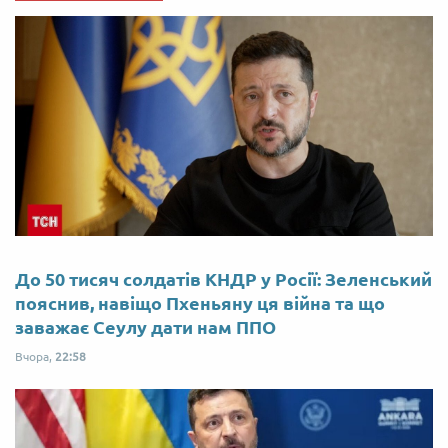
До 50 тисяч солдатів КНДР у Росії: Зеленський
пояснив, навіщо Пхеньяну ця війна та що
заважає Сеулу дати нам ППО
Вчора,
22:58