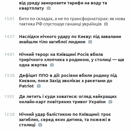
від уряду заморозити тарифи на воду та
квартплату
Бити по складах, а не по трансформаторах: як нова
15:01
тактика РФ спустошує гаманці українців
Наслідки нічного удару по Києву: під завалами
14:57
знайшли тіло загиблої людини
Нічний терор: на Київщині Росія вбила
14:01
трирічного хлопчика з родиною, у столиці — ще
одна жертва
Дефіцит ППО в дії: росіяни вбили родину під
13:58
Києвом, поки Захід зволікає з ракетами до
Patriot
Де летить і куди ховатися: огляд найкращих
13:01
онлайн-карт повітряних тривог України
Нічний удар балістикою по Київщині: троє
12:58
загиблих, серед яких дитина, та пожежі в
столиці