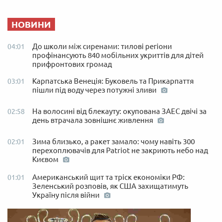
НОВИНИ
До школи між сиренами: тилові регіони
04:01
профінансують 840 мобільних укриттів для дітей
прифронтових громад
Карпатська Венеція: Буковель та Прикарпаття
03:01
пішли під воду через потужні зливи
На волосині від блекауту: окупована ЗАЕС двічі за
02:58
день втрачала зовнішнє живлення
Зима близько, а ракет замало: чому навіть 300
02:01
перехоплювачів для Patriot не закриють небо над
Києвом
Американський щит та тріск економіки РФ:
01:01
Зеленський розповів, як США захищатимуть
Україну після війни