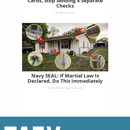
Cards, Stop Sending 4 Separate
Checks
JG Wentworth
Navy SEAL: If Martial Law Is
Declared, Do This Immediately
Navy SEAL's Bug In Guide