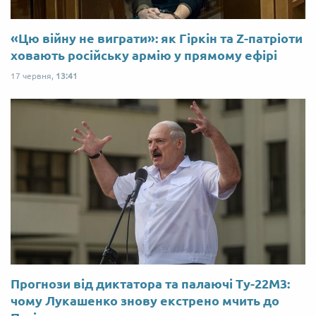
«Цю війну не виграти»: як Гіркін та Z-патріоти
ховають російську армію у прямому ефірі
17 червня,
13:41
Прогнози від диктатора та палаючі Ту-22М3:
чому Лукашенко знову екстрено мчить до