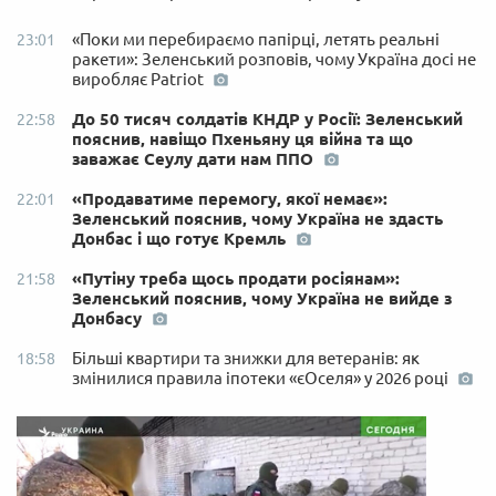
«Поки ми перебираємо папірці, летять реальні
23:01
ракети»: Зеленський розповів, чому Україна досі не
виробляє Patriot
До 50 тисяч солдатів КНДР у Росії: Зеленський
22:58
пояснив, навіщо Пхеньяну ця війна та що
заважає Сеулу дати нам ППО
«Продаватиме перемогу, якої немає»:
22:01
Зеленський пояснив, чому Україна не здасть
Донбас і що готує Кремль
«Путіну треба щось продати росіянам»:
21:58
Зеленський пояснив, чому Україна не вийде з
Донбасу
Більші квартири та знижки для ветеранів: як
18:58
змінилися правила іпотеки «єОселя» у 2026 році