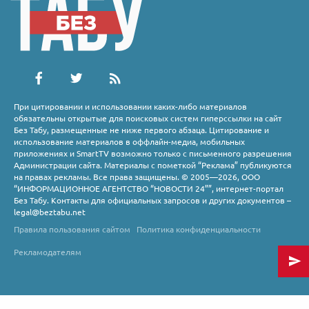
При цитировании и использовании каких-либо материалов
обязательны открытые для поисковых систем гиперссылки на сайт
Без Табу, размещенные не ниже первого абзаца. Цитирование и
использование материалов в оффлайн-медиа, мобильных
приложениях и SmartTV возможно только с письменного разрешения
Администрации сайта. Материалы с пометкой “Реклама” публикуются
на правах рекламы. Все права защищены. © 2005—2026, ООО
“ИНФОРМАЦИОННОЕ АГЕНТСТВО “НОВОСТИ 24””, интернет-портал
Без Табу. Контакты для официальных запросов и других документов –
legal@beztabu.net
Правила пользования сайтом
Политика конфиденциальности
Рекламодателям