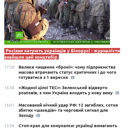
Росіяни катують українців у Білорусі - журналісти
знайшли цей концтабір
Велике чищення «броні»: чому підприємства
17:58
масово втрачають статус критичних і до чого
готуватися з 1 вересня
«Жодної цілої ТЕС»: Зеленський відверто
16:58
розповів, з чим Україна входить у нову зиму
Масований нічний удар РФ: 12 загиблих, сотня
16:01
збитих «шахедів» та черговий сигнал для
Заходу
Стоп-кран для комуналки: українці вимагають
15:58