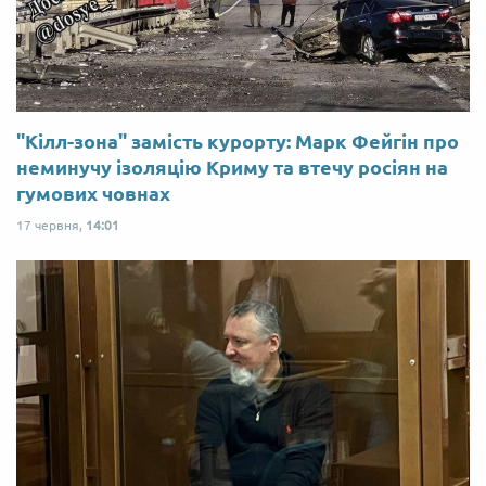
"Кілл-зона" замість курорту: Марк Фейгін про
неминучу ізоляцію Криму та втечу росіян на
гумових човнах
17 червня,
14:01