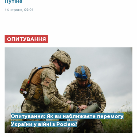
Путіна
16 червня,
09:01
ОПИТУВАННЯ
Опитування: Як ви наближаєте перемогу
України у війні з Росією?