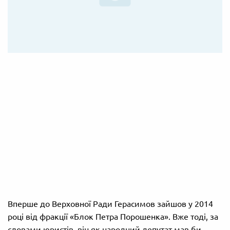
Вперше до Верховної Ради Герасимов зайшов у 2014
році від фракції «Блок Петра Порошенка». Вже тоді, за
словами юристів, він як народний депутат мав би