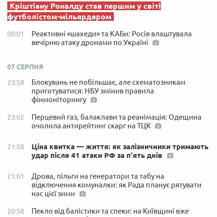
Кріштіану Роналду став першим у світі
футболістом-мільярдером
Реактивні «шахеди» та КАБи: Росія влаштувала
00:01
вечірню атаку дронами по Україні
07 СЕРПНЯ
Блокувань не побільшає, але схематозникам
23:58
приготуватися: НБУ змінив правила
фінмоніторингу
Перцевий газ, балаклави та реанімація: Одещина
23:02
очолила антирейтинг скарг на ТЦК
Ціна квитка — життя: як залізничники тримають
21:58
удар після 41 атаки РФ за п'ять днів
Дрова, пільги на генератори та табу на
21:01
відключення комуналки: як Рада планує рятувати
нас цієї зими
Пекло від балістики та спеки: на Київщині вже
20:58