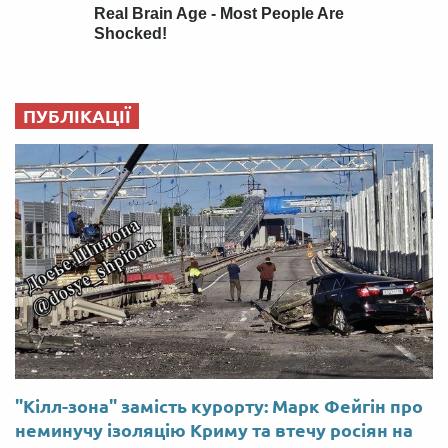
ПУБЛІКАЦІЇ
"Кілл-зона" замість курорту: Марк Фейгін про
неминучу ізоляцію Криму та втечу росіян на