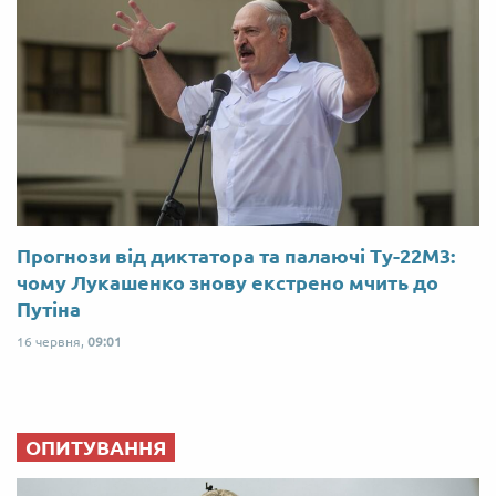
Прогнози від диктатора та палаючі Ту-22М3:
чому Лукашенко знову екстрено мчить до
Путіна
16 червня,
09:01
ОПИТУВАННЯ