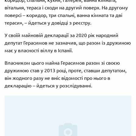
коридор, спальня, кухня, галерея, ванна кімната,
вітальня, тераса і сходи на другий поверх. На другому
поверсі – коридор, три спальні, ванна кімната та дві
тераси», – йдеться у довідці з реєстру.
У своїй майновій декларації за 2020 рік народний
депутат Герасимов не зазначив, що разом із дружиною
має у власності віллу в Іспанії.
Власником цього майна Герасимов разом зі своєю
дружиною став у 2013 році, проте, ставши депутатом,
він жодного разу не вніс відомості про нього в
декларацію – йдеться у розслідуванні.