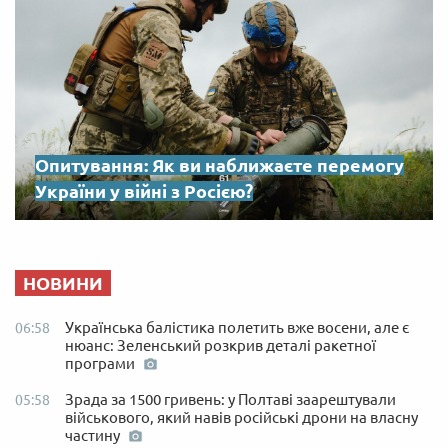
Опитування: Як ви наближаєте перемогу
України у війні з Росією?
НОВИНИ
Українська балістика полетить вже восени, але є
06:58
нюанс: Зеленський розкрив деталі ракетної
програми
Зрада за 1500 гривень: у Полтаві заарештували
05:58
військового, який навів російські дрони на власну
частину