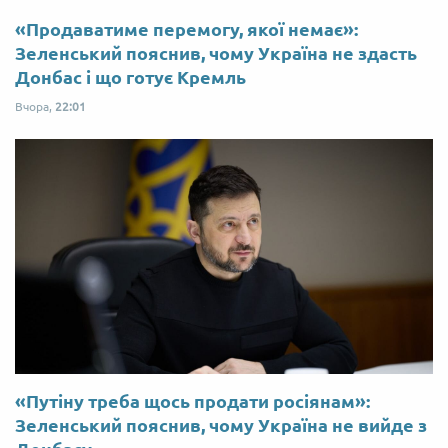
«Продаватиме перемогу, якої немає»:
Зеленський пояснив, чому Україна не здасть
Донбас і що готує Кремль
Вчора,
22:01
«Путіну треба щось продати росіянам»:
Зеленський пояснив, чому Україна не вийде з