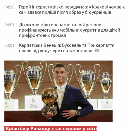
Герой інтернету різко передумав: у Кракові чоловік
04:58
сам здався поліції після образ у бік українців
До школи між сиренами: тилові регіони
04:01
профінансують 840 мобільних укриттів для дітей
прифронтових громад
Карпатська Венеція: Буковель та Прикарпаття
03:01
пішли під воду через потужні зливи
Кріштіану Роналду став першим у світі