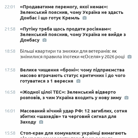
«Продаватиме перемогу, якої немає»:
22:01
Зеленський пояснив, чому Україна не здасть
Донбас і що готує Кремль
«Путіну треба щось продати росіянам»:
21:58
Зеленський пояснив, чому Україна не вийде з
Донбасу
Більші квартири та знижки для ветеранів: як
18:58
змінилися правила іпотеки «єОселя» у 2026 році
Велике чищення «броні»: чому підприємства
17:58
масово втрачають статус критичних і до чого
готуватися з 1 вересня
«Жодної цілої ТЕС»: Зеленський відверто
16:58
розповів, з чим Україна входить у нову зиму
Масований нічний удар РФ: 12 загиблих, сотня
16:01
збитих «шахедів» та черговий сигнал для
Заходу
Стоп-кран для комуналки: українці вимагають
15:58