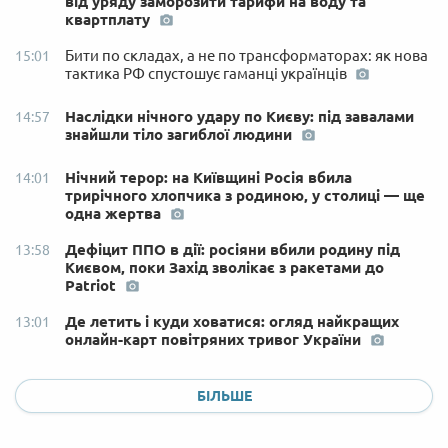
від уряду заморозити тарифи на воду та
квартплату
Бити по складах, а не по трансформаторах: як нова
15:01
тактика РФ спустошує гаманці українців
Наслідки нічного удару по Києву: під завалами
14:57
знайшли тіло загиблої людини
Нічний терор: на Київщині Росія вбила
14:01
трирічного хлопчика з родиною, у столиці — ще
одна жертва
Дефіцит ППО в дії: росіяни вбили родину під
13:58
Києвом, поки Захід зволікає з ракетами до
Patriot
Де летить і куди ховатися: огляд найкращих
13:01
онлайн-карт повітряних тривог України
БІЛЬШЕ