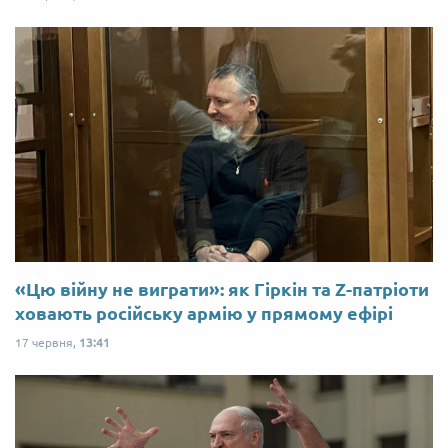
«Цю війну не виграти»: як Гіркін та Z-патріоти
ховають російську армію у прямому ефірі
17 червня,
13:41