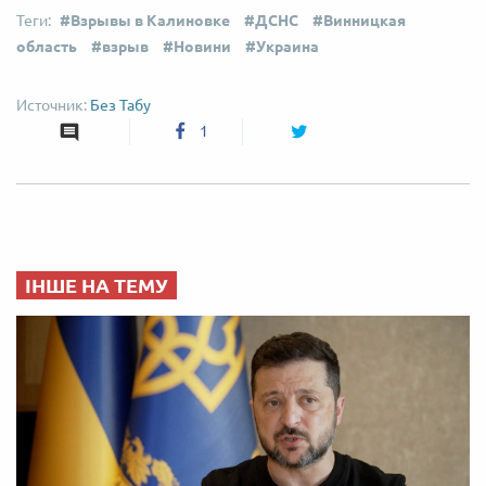
Взрывы в Калиновке
ДСНС
Винницкая
область
взрыв
Новини
Украина
Без Табу
1
ІНШЕ НА ТЕМУ