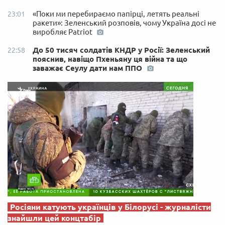
«Поки ми перебираємо папірці, летять реальні
23:01
ракети»: Зеленський розповів, чому Україна досі не
виробляє Patriot
До 50 тисяч солдатів КНДР у Росії: Зеленський
22:58
пояснив, навіщо Пхеньяну ця війна та що
заважає Сеулу дати нам ППО
Росіяни катують українців у Білорусі - журналісти
знайшли цей концтабір