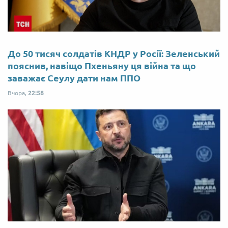
До 50 тисяч солдатів КНДР у Росії: Зеленський
пояснив, навіщо Пхеньяну ця війна та що
заважає Сеулу дати нам ППО
Вчора,
22:58