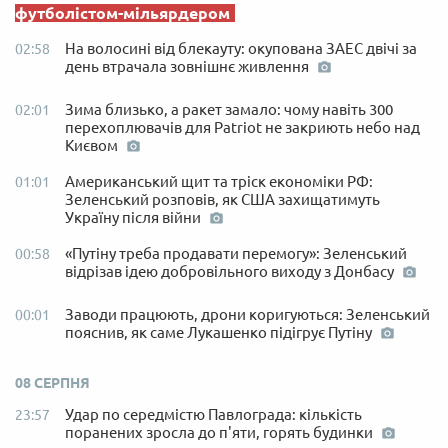
футболістом-мільярдером
На волосині від блекауту: окупована ЗАЕС двічі за
02:58
день втрачала зовнішнє живлення
Зима близько, а ракет замало: чому навіть 300
02:01
перехоплювачів для Patriot не закриють небо над
Києвом
Американський щит та тріск економіки РФ:
01:01
Зеленський розповів, як США захищатимуть
Україну після війни
«Путіну треба продавати перемогу»: Зеленський
00:58
відрізав ідею добровільного виходу з Донбасу
Заводи працюють, дрони коригуються: Зеленський
00:01
пояснив, як саме Лукашенко підігрує Путіну
08 СЕРПНЯ
Удар по середмістю Павлограда: кількість
23:57
поранених зросла до п'яти, горять будинки