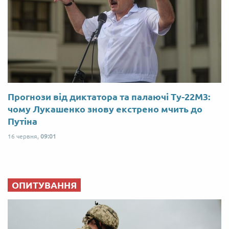
Прогнози від диктатора та палаючі Ту-22М3:
чому Лукашенко знову екстрено мчить до
Путіна
16 червня,
09:01
ОПИТУВАННЯ