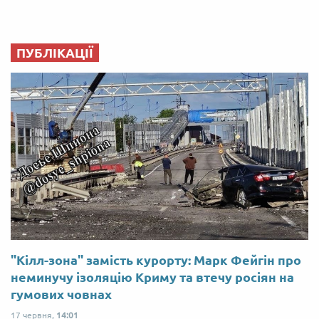
ПУБЛІКАЦІЇ
"Кілл-зона" замість курорту: Марк Фейгін про
неминучу ізоляцію Криму та втечу росіян на
гумових човнах
17 червня,
14:01