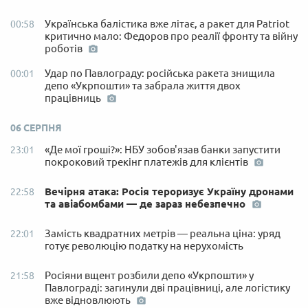
Українська балістика вже літає, а ракет для Patriot
00:58
критично мало: Федоров про реалії фронту та війну
роботів
Удар по Павлограду: російська ракета знищила
00:01
депо «Укрпошти» та забрала життя двох
працівниць
06 СЕРПНЯ
«Де мої гроші?»: НБУ зобов'язав банки запустити
23:01
покроковий трекінг платежів для клієнтів
Вечірня атака: Росія тероризує Україну дронами
22:58
та авіабомбами — де зараз небезпечно
Замість квадратних метрів — реальна ціна: уряд
22:01
готує революцію податку на нерухомість
Росіяни вщент розбили депо «Укрпошти» у
21:58
Павлограді: загинули дві працівниці, але логістику
вже відновлюють