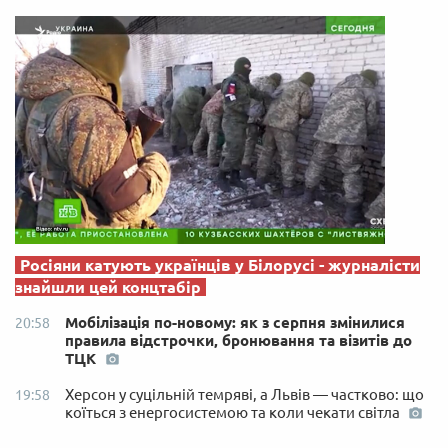
Росіяни катують українців у Білорусі - журналісти
знайшли цей концтабір
Мобілізація по-новому: як з серпня змінилися
20:58
правила відстрочки, бронювання та візитів до
ТЦК
Херсон у суцільній темряві, а Львів — частково: що
19:58
коїться з енергосистемою та коли чекати світла