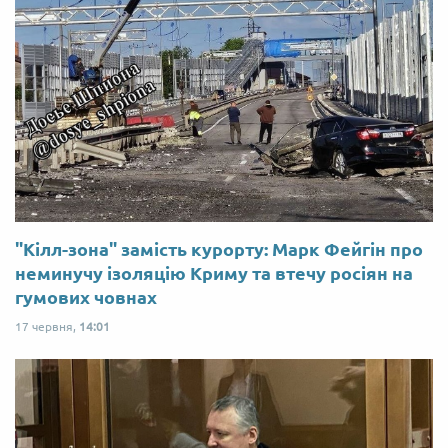
"Кілл-зона" замість курорту: Марк Фейгін про
неминучу ізоляцію Криму та втечу росіян на
гумових човнах
17 червня,
14:01