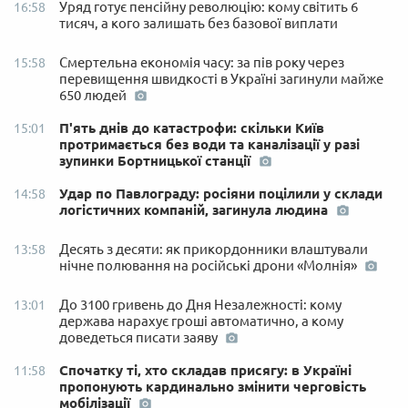
Уряд готує пенсійну революцію: кому світить 6
16:58
тисяч, а кого залишать без базової виплати
Смертельна економія часу: за пів року через
15:58
перевищення швидкості в Україні загинули майже
650 людей
П'ять днів до катастрофи: скільки Київ
15:01
протримається без води та каналізації у разі
зупинки Бортницької станції
Удар по Павлограду: росіяни поцілили у склади
14:58
логістичних компаній, загинула людина
Десять з десяти: як прикордонники влаштували
13:58
нічне полювання на російські дрони «Молнія»
До 3100 гривень до Дня Незалежності: кому
13:01
держава нарахує гроші автоматично, а кому
доведеться писати заяву
Спочатку ті, хто складав присягу: в Україні
11:58
пропонують кардинально змінити черговість
мобілізації