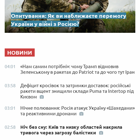
Опитування: Як ви наближаєте перемогу
України у війні з Росією?
НОВИНИ
«Нам самим потрібні»: чому Трамп відмовив
04:01
Зеленському в ракетах до Patriot та до чого тут Іран
Дефіцит кросівок та затримки доставок: російські
03:58
ракети вщент знищили склади Puma та Intertop під
Києвом
Нічне полювання: Росія атакує Україну «Шахедами»
03:01
та реактивними дронами
Ніч без сну: Київ та низку областей накрила
02:58
тривога через загрозу балістики