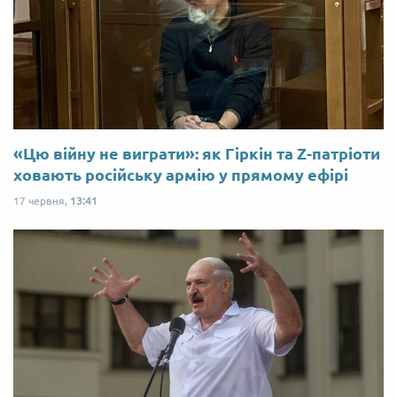
«Цю війну не виграти»: як Гіркін та Z-патріоти
ховають російську армію у прямому ефірі
17 червня,
13:41