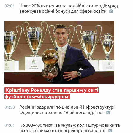
Плюс 20% вчителям та подвійні стипендії: уряд
02:01
анонсував осінні бонуси для сфери освіти
Кріштіану Роналду став першим у світі
футболістом-мільярдером
Росіяни вдарили по цивільній інфраструктурі
01:58
Одещини: поранено 16-річного підлітка
По 300–400 тисяч за «нуль»: коли штурмовики та
01:01
піхота отримають нові рекордні виплати