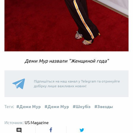
Деми Мур назвали "Женщиной года"
Підпишіться на наш канал у Telegram та отримуйте
добірку лише важливих новин!
Деми Мур
Деми Мур
Шоубіз
Звезды
US Magazine