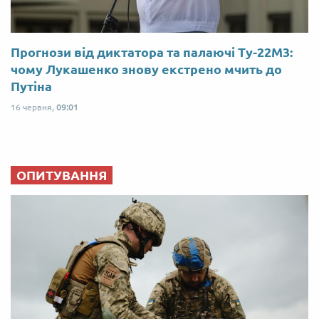
Прогнози від диктатора та палаючі Ту-22М3:
чому Лукашенко знову екстрено мчить до
Путіна
16 червня,
09:01
ОПИТУВАННЯ