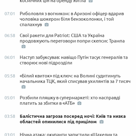
космічних цін на оренду житла
Риболовля з вогником: в Аризоні офіцер вдарив
07:01
чоловіка шокером біля бензоколонки, і той
спалахнув
Свої ракети для Patriot: США та Україна
06:58
продовжують переговори попри скепсис Трампа
Наступ забуксував: навіщо Путін тасує генералів та
06:01
створює нові підрозділи
«Білий квиток» під ключ: на Волині судитимуть
05:58
начальника ТЦК, який списував ухилянтів за 7 тисяч
Розбили пляшку в супермаркеті: хто насправді
05:01
платить за збитки в «АТБ»
Балістична загроза посеред ночі: Київ та низка
03:58
областей опинилися під прицілом
Нічна атака: окупанти запустили «Шахеди» та
03:01