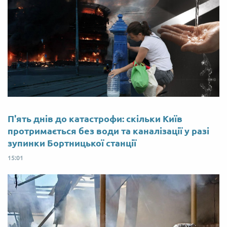
П'ять днів до катастрофи: скільки Київ
протримається без води та каналізації у разі
зупинки Бортницької станції
15:01