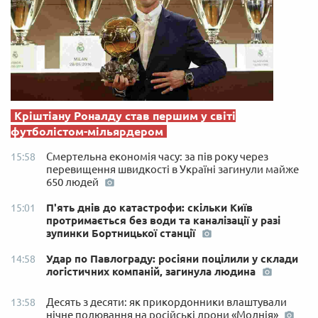
Кріштіану Роналду став першим у світі
футболістом-мільярдером
Смертельна економія часу: за пів року через
15:58
перевищення швидкості в Україні загинули майже
650 людей
П'ять днів до катастрофи: скільки Київ
15:01
протримається без води та каналізації у разі
зупинки Бортницької станції
Удар по Павлограду: росіяни поцілили у склади
14:58
логістичних компаній, загинула людина
Десять з десяти: як прикордонники влаштували
13:58
нічне полювання на російські дрони «Молнія»