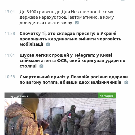
До 3100 гривень до Дня Незалежності: кому
13:01
держава нарахує гроші автоматично, а кому
доведеться писати заяву
Спочатку ті, хто складав присягу: в Україні
11:58
пропонують кардинально змінити черговість
мобілізації
Шукав легких грошей у Telegram: у Києві
11:01
спіймали агента ФСБ, який коригував удари по
столиці
Смертельний приліт у Лозовій: росіяни вдарили
10:58
по вагону потяга, вбивши двох залізничників