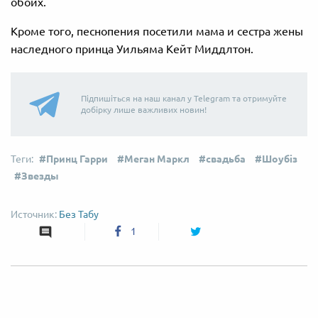
обоих.
Кроме того, песнопения посетили мама и сестра жены
наследного принца Уильяма Кейт Миддлтон.
Підпишіться на наш канал у Telegram та отримуйте
добірку лише важливих новин!
Принц Гарри
Меган Маркл
свадьба
Шоубіз
Звезды
Без Табу
1