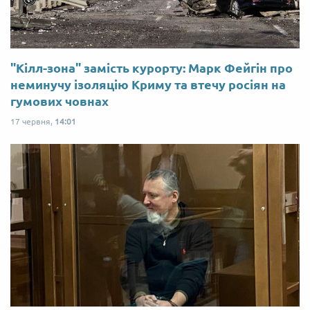
"Кілл-зона" замість курорту: Марк Фейгін про
неминучу ізоляцію Криму та втечу росіян на
гумових човнах
17 червня,
14:01