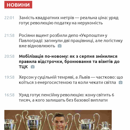
НОВИНИ
Замість квадратних метрів — реальна ціна: уряд
22:01
готує революцію податку на нерухомість
Росіяни вщент розбили депо «Укрпошти» у
21:58
Павлограді: загинули дві працівниці, але логістику
вже відновлюють
Мобілізація по-новому: як з серпня змінилися
20:58
правила відстрочки, бронювання та візитів до
ТЦК
Херсон у суцільній темряві, а Львів — частково: що
19:58
коїться з енергосистемою та коли чекати світла
Уряд готує пенсійну революцію: кому світить 6
16:58
тисяч, а кого залишать без базової виплати