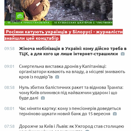
Росіяни катують українців у Білорусі - журналісти
знайшли цей концтабір
Жіноча мобілізація в Україні: кому дійсно треба в
09:58
ТЦК, а для кого це лише інтернет-страшилки
Смертельна виставка дронів у Капітанівці:
09:01
організатори кивають на владу, а місцеві змивають
кров із подвір'їв
Нуль збитих балістичних ракет та відмова Трампа:
08:58
чому Київ опинився під найважчим ударом і що
буде далі
Час міняти картку: кому з пенсіонерів доведеться
08:01
терміново шукати новий банк до 15 вересня
Дорожче за Київ і Львів: як Ужгород став столицею
07:58