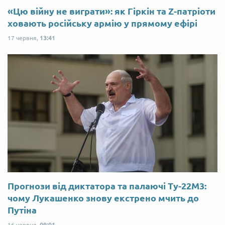
«Цю війну не виграти»: як Гіркін та Z-патріоти
ховають російську армію у прямому ефірі
17 червня,
13:41
Прогнози від диктатора та палаючі Ту-22М3:
чому Лукашенко знову екстрено мчить до
Путіна
16 червня,
09:01