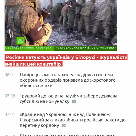
Росіяни катують українців у Білорусі - журналісти
знайшли цей концтабір
Папірець замість захисту: як дірява система
08:01
охоронних ордерів призвела до жорстокого
вбивства жінки
Трудовий договір на паузі: чи забере держава
07:58
субсидію на комуналку
«Краще над Україною, ніж над Польщею»:
07:01
Сікорський закликав збивати російські ракети до
перетину кордону