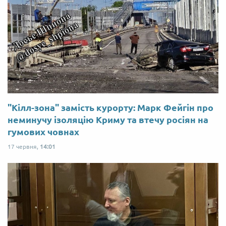
"Кілл-зона" замість курорту: Марк Фейгін про
неминучу ізоляцію Криму та втечу росіян на
гумових човнах
17 червня,
14:01