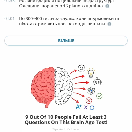
Росіяни вдарили по цивільній інфраструктурі
01:58
Одещини: поранено 16-річного підлітка
По 300–400 тисяч за «нуль»: коли штурмовики та
01:01
піхота отримають нові рекордні виплати
БІЛЬШЕ
9 Out Of 10 People Fail At Least 3
Questions On This Brain Age Test!
Tips And Life Hacks