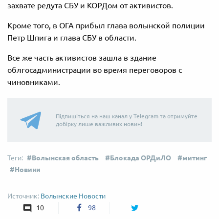
захвате редута СБУ и КОРДом от активистов.
Кроме того, в ОГА прибыл глава волынской полиции
Петр Шпига и глава СБУ в области.
Все же часть активистов зашла в здание
облгосадминистрации во время переговоров с
чиновниками.
Підпишіться на наш канал у Telegram та отримуйте
добірку лише важливих новин!
Волынская область
Блокада ОРДиЛО
митинг
Новини
Волынские Новости
10
98