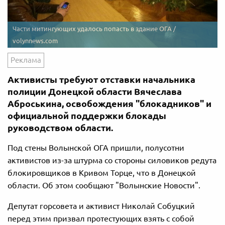
Части митингующих удалось попасть в здание ОГА /
volynnews.com
Реклама
Активисты требуют отставки начальника
полиции Донецкой области Вячеслава
Аброськина, освобождения "блокадников" и
официальной поддержки блокады
руководством области.
Под стены Волынской ОГА пришли, полусотни
активистов из-за штурма со стороны силовиков редута
блокировщиков в Кривом Торце, что в Донецкой
области. Об этом сообщают "Волынские Новости".
Депутат горсовета и активист Николай Собуцкий
перед этим призвал протестующих взять с собой