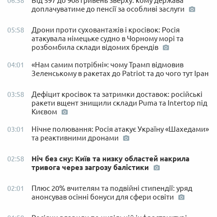
Від 597 до 908 гривень зверху: кому держава
06:58
доплачуватиме до пенсії за особливі заслуги
Дрони проти суховантажів і кросівок: Росія
05:58
атакувала німецьке судно в Чорному морі та
розбомбила склади відомих брендів
«Нам самим потрібні»: чому Трамп відмовив
04:01
Зеленському в ракетах до Patriot та до чого тут Іран
Дефіцит кросівок та затримки доставок: російські
03:58
ракети вщент знищили склади Puma та Intertop під
Києвом
Нічне полювання: Росія атакує Україну «Шахедами»
03:01
та реактивними дронами
Ніч без сну: Київ та низку областей накрила
02:58
тривога через загрозу балістики
Плюс 20% вчителям та подвійні стипендії: уряд
02:01
анонсував осінні бонуси для сфери освіти