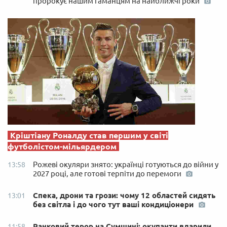
пророкує нашим гаманцям на найближчі роки
Кріштіану Роналду став першим у світі
футболістом-мільярдером
Рожеві окуляри знято: українці готуються до війни у
13:58
2027 році, але готові терпіти до перемоги
Спека, дрони та грози: чому 12 областей сидять
13:01
без світла і до чого тут ваші кондиціонери
Ранковий терор на Сумщині: окупанти вдарили
11:58