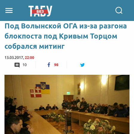
Под Волынской ОГА из-за разгона
блокпоста под Кривым Торцом
собрался митинг
13.03.2017,
22:00
10
98