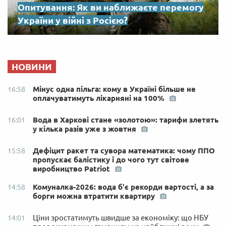
Опитування: Як ви наближаєте перемогу
України у війні з Росією?
НОВИНИ
Мінус одна пільга: кому в Україні більше не
16:58
оплачуватимуть лікарняні на 100%
Вода в Харкові стане «золотою»: тарифи злетять
16:01
у кілька разів уже з жовтня
Дефіцит ракет та сувора математика: чому ППО
15:58
пропускає балістику і до чого тут світове
виробництво Patriot
Комуналка-2026: вода б'є рекорди вартості, а за
14:58
борги можна втратити квартиру
Ціни зростатимуть швидше за економіку: що НБУ
14:01