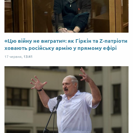
«Цю війну не виграти»: як Гіркін та Z-патріоти
ховають російську армію у прямому ефірі
17 червня,
13:41