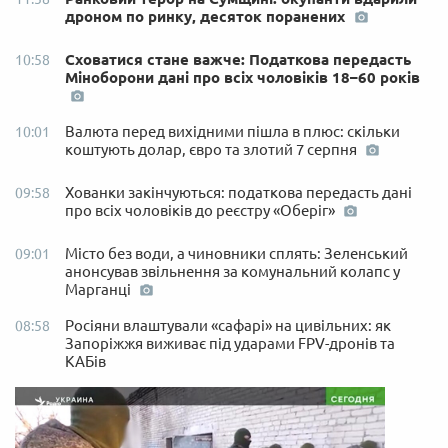
дроном по ринку, десяток поранених
Сховатися стане важче: Податкова передасть
10:58
Міноборони дані про всіх чоловіків 18–60 років
Валюта перед вихідними пішла в плюс: скільки
10:01
коштують долар, євро та злотий 7 серпня
Хованки закінчуються: податкова передасть дані
09:58
про всіх чоловіків до реєстру «Оберіг»
Місто без води, а чиновники сплять: Зеленський
09:01
анонсував звільнення за комунальний колапс у
Марганці
Росіяни влаштували «сафарі» на цивільних: як
08:58
Запоріжжя виживає під ударами FPV-дронів та
КАБів