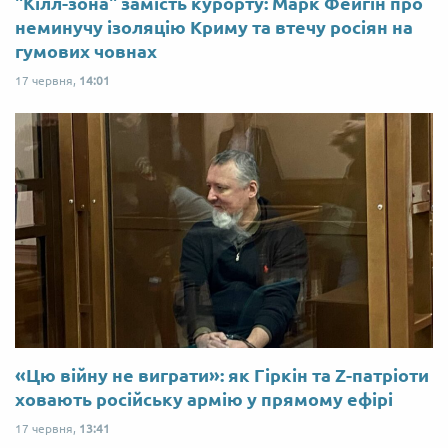
"Кілл-зона" замість курорту: Марк Фейгін про
неминучу ізоляцію Криму та втечу росіян на
гумових човнах
17 червня,
14:01
«Цю війну не виграти»: як Гіркін та Z-патріоти
ховають російську армію у прямому ефірі
17 червня,
13:41