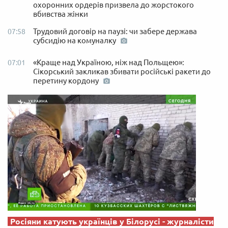
охоронних ордерів призвела до жорстокого
вбивства жінки
Трудовий договір на паузі: чи забере держава
07:58
субсидію на комуналку
«Краще над Україною, ніж над Польщею»:
07:01
Сікорський закликав збивати російські ракети до
перетину кордону
Росіяни катують українців у Білорусі - журналісти