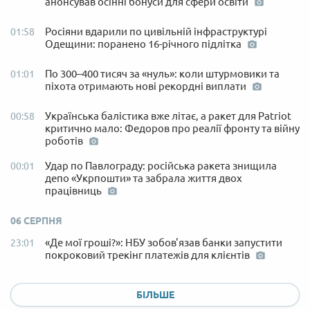
анонсував осінні бонуси для сфери освіти
Росіяни вдарили по цивільній інфраструктурі
01:58
Одещини: поранено 16-річного підлітка
По 300–400 тисяч за «нуль»: коли штурмовики та
01:01
піхота отримають нові рекордні виплати
Українська балістика вже літає, а ракет для Patriot
00:58
критично мало: Федоров про реалії фронту та війну
роботів
Удар по Павлограду: російська ракета знищила
00:01
депо «Укрпошти» та забрала життя двох
працівниць
06 СЕРПНЯ
«Де мої гроші?»: НБУ зобов'язав банки запустити
23:01
покроковий трекінг платежів для клієнтів
БІЛЬШЕ