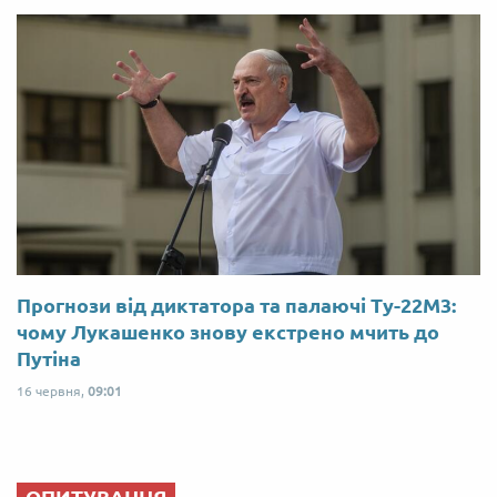
Прогнози від диктатора та палаючі Ту-22М3:
чому Лукашенко знову екстрено мчить до
Путіна
16 червня,
09:01