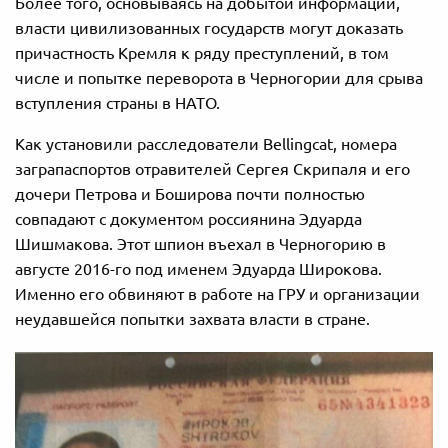
Более того, основываясь на добытой информации,
власти цивилизованных государств могут доказать
причастность Кремля к ряду преступлений, в том
числе и попытке переворота в Черногории для срыва
вступления страны в НАТО.
Как установили расследователи Bellingcat, номера
заграпаспортов отравителей Сергея Скрипаля и его
дочери Петрова и Боширова почти полностью
совпадают с документом россиянина Эдуарда
Шишмакова. Этот шпион въехал в Черногорию в
августе 2016-го под именем Эдуарда Широкова.
Именно его обвиняют в работе на ГРУ и организации
неудавшейся попытки захвата власти в стране.