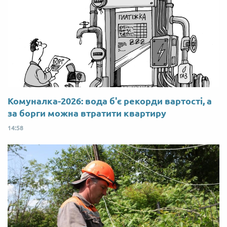
Комуналка-2026: вода б'є рекорди вартості, а
за борги можна втратити квартиру
14:58