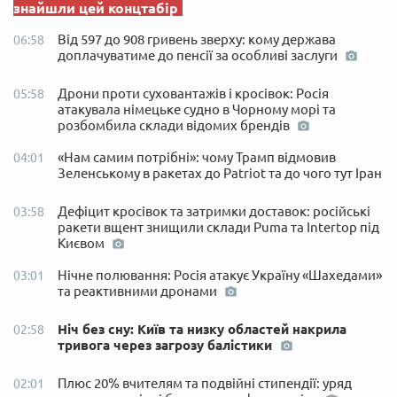
знайшли цей концтабір
Від 597 до 908 гривень зверху: кому держава
06:58
доплачуватиме до пенсії за особливі заслуги
Дрони проти суховантажів і кросівок: Росія
05:58
атакувала німецьке судно в Чорному морі та
розбомбила склади відомих брендів
«Нам самим потрібні»: чому Трамп відмовив
04:01
Зеленському в ракетах до Patriot та до чого тут Іран
Дефіцит кросівок та затримки доставок: російські
03:58
ракети вщент знищили склади Puma та Intertop під
Києвом
Нічне полювання: Росія атакує Україну «Шахедами»
03:01
та реактивними дронами
Ніч без сну: Київ та низку областей накрила
02:58
тривога через загрозу балістики
Плюс 20% вчителям та подвійні стипендії: уряд
02:01