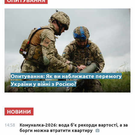
ОПИТУВАННЯ
Опитування: Як ви наближаєте перемогу
України у війні з Росією?
НОВИНИ
Комуналка-2026: вода б'є рекорди вартості, а за
14:58
борги можна втратити квартиру