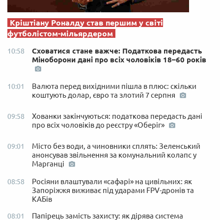
Кріштіану Роналду став першим у світі
футболістом-мільярдером
Сховатися стане важче: Податкова передасть
10:58
Міноборони дані про всіх чоловіків 18–60 років
Валюта перед вихідними пішла в плюс: скільки
10:01
коштують долар, євро та злотий 7 серпня
Хованки закінчуються: податкова передасть дані
09:58
про всіх чоловіків до реєстру «Оберіг»
Місто без води, а чиновники сплять: Зеленський
09:01
анонсував звільнення за комунальний колапс у
Марганці
Росіяни влаштували «сафарі» на цивільних: як
08:58
Запоріжжя виживає під ударами FPV-дронів та
КАБів
Папірець замість захисту: як дірява система
08:01