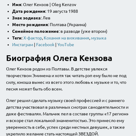
Имя
: Олег Кензов | Oleg Kenzov
Дата рождения
: 19 августа 1988
Знак зодиака
: Лев
Место рождения
: Полтава (Украина)
Семейное положение
: в разводе (уже втором)
Теги
:
Х-фактор
,
Кохання на виживання
,
музыка
Инстаграм
|
Facebook
|
YouTube
Биография Олега Кензова
Олег Кензов родом из Полтавы. В детстве увлекся
творчеством Эминема и хотя так читать рэп ему было не под
силу, юноша вынес из всего этого любовь к музыке и то, что
песня может быть обо всем.
Олег решил сделать музыку своей профессией и с раннего
детства участвовал в различных смотрах самодеятельности и
даже фестивалях. Мальчик пел в составе группы «17 регион»
и вскоре стал локальной знаменитостью. Это принесло ему
уверенность в себе, успех среди местных девушек, а также
укрепило желание стать настоящей ЗВЕЗДОЙ.