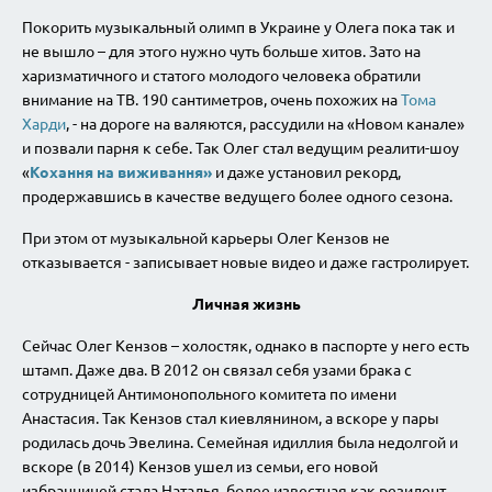
Покорить музыкальный олимп в Украине у Олега пока так и
не вышло – для этого нужно чуть больше хитов. Зато на
харизматичного и статого молодого человека обратили
внимание на ТВ. 190 сантиметров, очень похожих на
Тома
Харди
, - на дороге на валяются, рассудили на «Новом канале»
и позвали парня к себе. Так Олег стал ведущим реалити-шоу
«
Кохання на виживання»
и даже установил рекорд,
продержавшись в качестве ведущего более одного сезона.
При этом от музыкальной карьеры Олег Кензов не
отказывается - записывает новые видео и даже гастролирует.
Личная жизнь
Сейчас Олег Кензов – холостяк, однако в паспорте у него есть
штамп. Даже два. В 2012 он связал себя узами брака с
сотрудницей Антимонопольного комитета по имени
Анастасия. Так Кензов стал киевлянином, а вскоре у пары
родилась дочь Эвелина. Семейная идиллия была недолгой и
вскоре (в 2014) Кензов ушел из семьи, его новой
избранницей стала Наталья, более известная как резидент