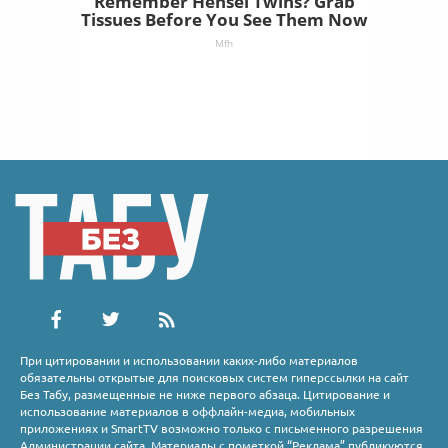
Remember Hensel Twins? Grab
Tissues Before You See Them Now
Mfh
При цитировании и использовании каких-либо материалов
обязательны открытые для поисковых систем гиперссылки на сайт
Без Табу, размещенные не ниже первого абзаца. Цитирование и
использование материалов в оффлайн-медиа, мобильных
приложениях и SmartTV возможно только с письменного разрешения
Администрации сайта. Материалы с пометкой “Реклама” публикуются