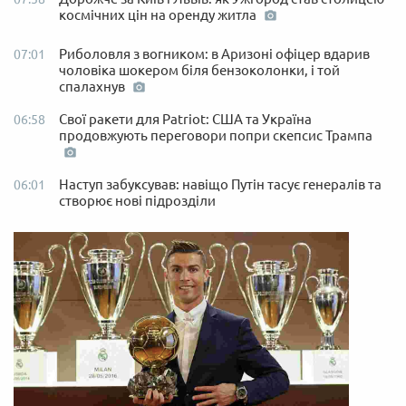
космічних цін на оренду житла
Риболовля з вогником: в Аризоні офіцер вдарив
07:01
чоловіка шокером біля бензоколонки, і той
спалахнув
Свої ракети для Patriot: США та Україна
06:58
продовжують переговори попри скепсис Трампа
Наступ забуксував: навіщо Путін тасує генералів та
06:01
створює нові підрозділи