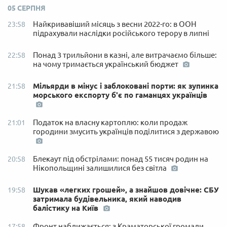
05 СЕРПНЯ
Найкривавіший місяць з весни 2022-го: в ООН
23:58
підрахували наслідки російського терору в липні
Понад 3 трильйони в казні, але витрачаємо більше:
22:58
на чому тримається український бюджет
Мільярди в мінус і заблоковані порти: як зупинка
21:58
морського експорту б'є по гаманцях українців
Податок на власну картоплю: коли продаж
21:01
городини змусить українців поділитися з державою
Блекаут під обстрілами: понад 55 тисяч родин на
20:58
Нікопольщині залишилися без світла
Шукав «легких грошей», а знайшов довічне: СБУ
19:58
затримала будівельника, який наводив
балістику на Київ
Фронт наближається: з Краматорської громади
17:58