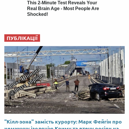
ПУБЛІКАЦІЇ
"Кілл-зона" замість курорту: Марк Фейгін про
неминучу ізоляцію Криму та втечу росіян на