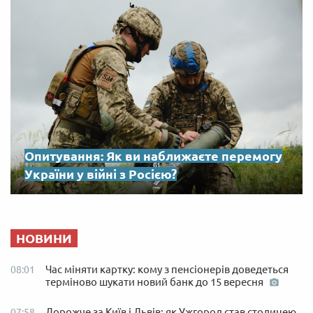
Опитування: Як ви наближаєте перемогу
України у війні з Росією?
НОВИНИ
Час міняти картку: кому з пенсіонерів доведеться
08:01
терміново шукати новий банк до 15 вересня
Дорожче за Київ і Львів: як Ужгород став столицею
07:58