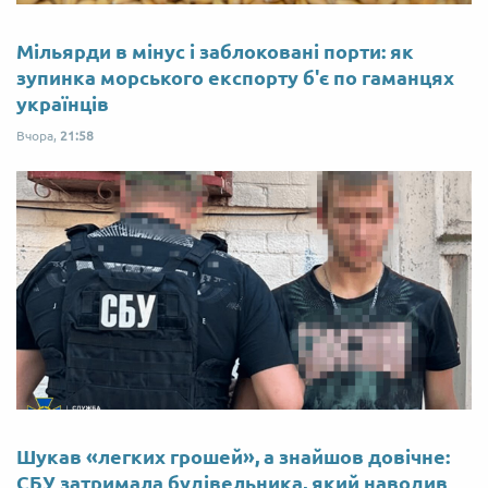
Мільярди в мінус і заблоковані порти: як
зупинка морського експорту б'є по гаманцях
українців
Вчора,
21:58
Шукав «легких грошей», а знайшов довічне:
СБУ затримала будівельника, який наводив