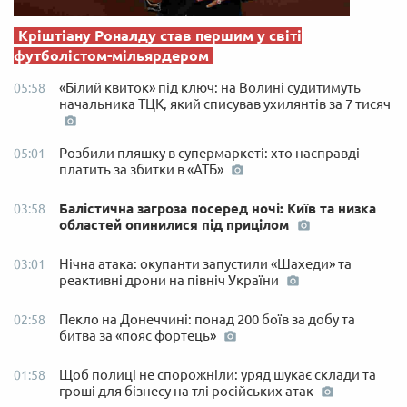
Кріштіану Роналду став першим у світі
футболістом-мільярдером
«Білий квиток» під ключ: на Волині судитимуть
05:58
начальника ТЦК, який списував ухилянтів за 7 тисяч
Розбили пляшку в супермаркеті: хто насправді
05:01
платить за збитки в «АТБ»
Балістична загроза посеред ночі: Київ та низка
03:58
областей опинилися під прицілом
Нічна атака: окупанти запустили «Шахеди» та
03:01
реактивні дрони на північ України
Пекло на Донеччині: понад 200 боїв за добу та
02:58
битва за «пояс фортець»
Щоб полиці не спорожніли: уряд шукає склади та
01:58
гроші для бізнесу на тлі російських атак