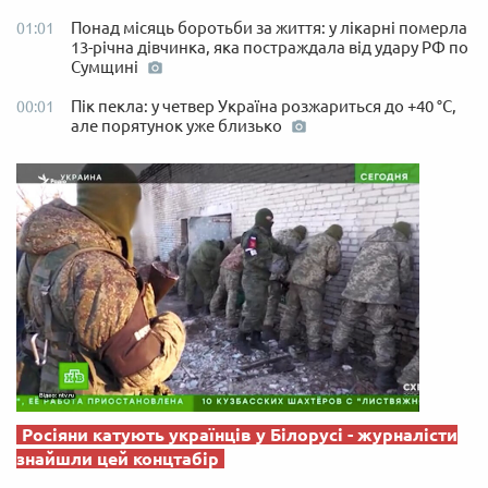
Понад місяць боротьби за життя: у лікарні померла
01:01
13-річна дівчинка, яка постраждала від удару РФ по
Сумщині
Пік пекла: у четвер Україна розжариться до +40 °C,
00:01
але порятунок уже близько
Росіяни катують українців у Білорусі - журналісти
знайшли цей концтабір