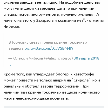
системы завода, вентиляцию. На подобные действия
могут уйти десятки месяцев, да и то при наличии
специалистов, инструментов и, конечно, желания. А
ничего из этого у Захараста и компании нет", - отметил
Чибисов.
В Горловку свезут тонны крайне токсичных
веществ
pic.twitter.com/tCJVSBM4IY
— Олексій Чибісов (@alex_chibisov)
30 марта 2018
г.
Кроме того, как утверждает блогер, к катастрофе
может привести не только авария на "Стироле", но и
банальный обстрел завода террористами. При
наличии там крайне токсичных веществ количество
жертв невозможно даже посчитать.