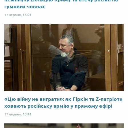
гумових човнах
17 червня,
14:01
«Цю війну не виграти»: як Гіркін та Z-патріоти
ховають російську армію у прямому ефірі
17 червня,
13:41