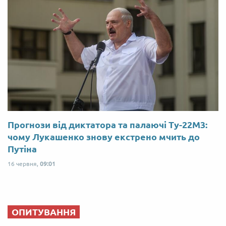
Прогнози від диктатора та палаючі Ту-22М3:
чому Лукашенко знову екстрено мчить до
Путіна
16 червня,
09:01
ОПИТУВАННЯ