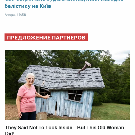
балістику на Київ
Вчора,
19:58
ПРЕДЛОЖЕНИЕ ПАРТНЕРОВ
They Said Not To Look Inside... But This Old Woman
Did!