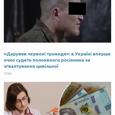
«Дарував червоні троянди»: в Україні вперше
очно судять полоненого росіянина за
зґвалтування цивільної
17:01