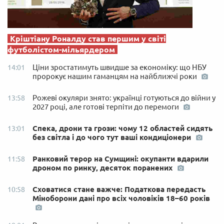
Кріштіану Роналду став першим у світі
футболістом-мільярдером
Ціни зростатимуть швидше за економіку: що НБУ
14:01
пророкує нашим гаманцям на найближчі роки
Рожеві окуляри знято: українці готуються до війни у
13:58
2027 році, але готові терпіти до перемоги
Спека, дрони та грози: чому 12 областей сидять
13:01
без світла і до чого тут ваші кондиціонери
Ранковий терор на Сумщині: окупанти вдарили
11:58
дроном по ринку, десяток поранених
Сховатися стане важче: Податкова передасть
10:58
Міноборони дані про всіх чоловіків 18–60 років