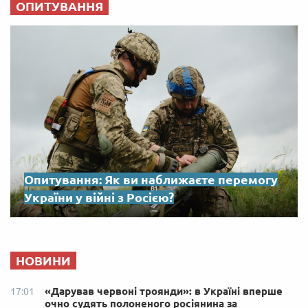
ОПИТУВАННЯ
Опитування: Як ви наближаєте перемогу
України у війні з Росією?
НОВИНИ
«Дарував червоні троянди»: в Україні вперше
17:01
очно судять полоненого росіянина за