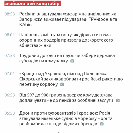
знайшли цей концтабір
Росіяни влаштували «сафарі» на цивільних: як
08:58
Запоріжжя виживає під ударами FPV-дронів та
КАБів
Папірець замість захисту: як дірява система
08:01
охоронних ордерів призвела до жорстокого
вбивства жінки
Трудовий договір на паузі: чи забере держава
07:58
субсидію на комуналку
«Краще над Україною, ніж над Польщею»:
07:01
Сікорський закликав збивати російські ракети до
перетину кордону
Від 597 до 908 гривень зверху: кому держава
06:58
доплачуватиме до пенсії за особливі заслуги
Дрони проти суховантажів і кросівок: Росія
05:58
атакувала німецьке судно в Чорному морі та
розбомбила склади відомих брендів