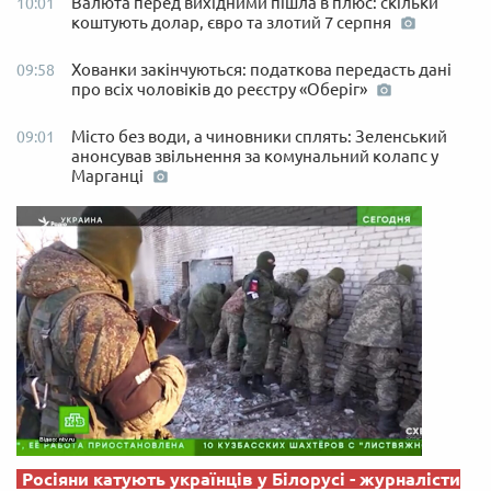
Валюта перед вихідними пішла в плюс: скільки
10:01
коштують долар, євро та злотий 7 серпня
Хованки закінчуються: податкова передасть дані
09:58
про всіх чоловіків до реєстру «Оберіг»
Місто без води, а чиновники сплять: Зеленський
09:01
анонсував звільнення за комунальний колапс у
Марганці
Росіяни катують українців у Білорусі - журналісти