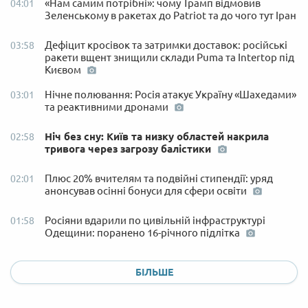
«Нам самим потрібні»: чому Трамп відмовив
04:01
Зеленському в ракетах до Patriot та до чого тут Іран
Дефіцит кросівок та затримки доставок: російські
03:58
ракети вщент знищили склади Puma та Intertop під
Києвом
Нічне полювання: Росія атакує Україну «Шахедами»
03:01
та реактивними дронами
Ніч без сну: Київ та низку областей накрила
02:58
тривога через загрозу балістики
Плюс 20% вчителям та подвійні стипендії: уряд
02:01
анонсував осінні бонуси для сфери освіти
Росіяни вдарили по цивільній інфраструктурі
01:58
Одещини: поранено 16-річного підлітка
БІЛЬШЕ