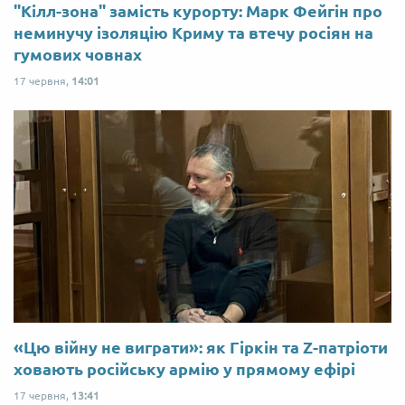
"Кілл-зона" замість курорту: Марк Фейгін про
неминучу ізоляцію Криму та втечу росіян на
гумових човнах
17 червня,
14:01
«Цю війну не виграти»: як Гіркін та Z-патріоти
ховають російську армію у прямому ефірі
17 червня,
13:41