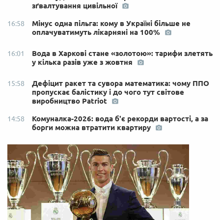
зґвалтування цивільної
Мінус одна пільга: кому в Україні більше не
16:58
оплачуватимуть лікарняні на 100%
Вода в Харкові стане «золотою»: тарифи злетять
16:01
у кілька разів уже з жовтня
Дефіцит ракет та сувора математика: чому ППО
15:58
пропускає балістику і до чого тут світове
виробництво Patriot
Комуналка-2026: вода б'є рекорди вартості, а за
14:58
борги можна втратити квартиру