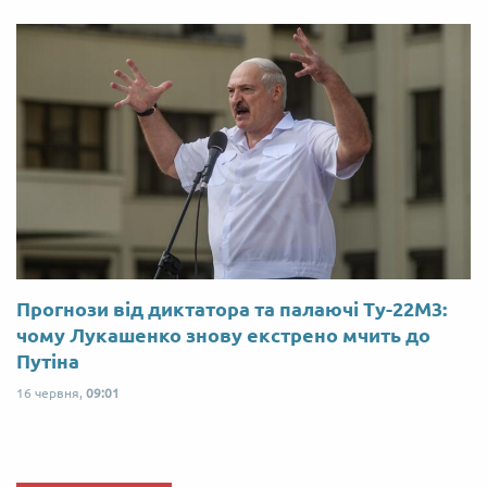
Прогнози від диктатора та палаючі Ту-22М3:
чому Лукашенко знову екстрено мчить до
Путіна
16 червня,
09:01