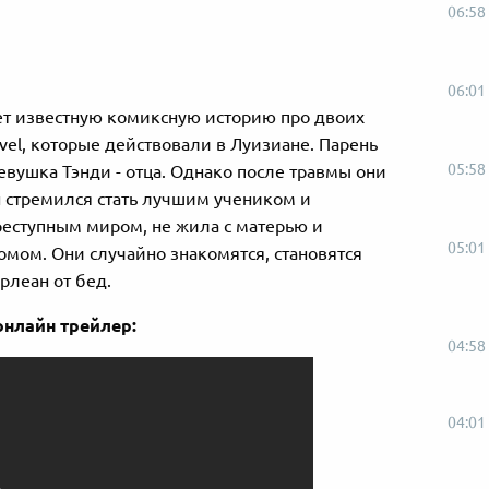
06:58
06:01
ет известную комиксную историю про двоих
el, которые действовали в Луизиане. Парень
05:58
девушка Тэнди - отца. Однако после травмы они
н стремился стать лучшим учеником и
преступным миром, не жила с матерью и
05:01
мом. Они случайно знакомятся, становятся
рлеан от бед.
онлайн трейлер:
04:58
04:01