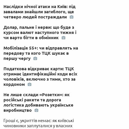
Наслідки нічної атаки на Київ: під
завалами знайшли загиблого, ще
четверо людей постраждали
Долар, пальне і нерви: що буде з
курсом валют наступного тижня і
чи варто бігти в обмінник
Мобілізація 55+: чи відправлять на
передову та кого ТЦК шукає в
першу чергу
Податкова відкриває карти: ТЦК
отримає ідентифікаційні коди всіх
чоловіків, включно з тими, хто за
кордоном
Не лише склади «Розетки»: як
російські ракети та дорога
логістика добивають українське
виробництво
Гроші є, укриттів немає: як київські
чиновники заплуталися у власних