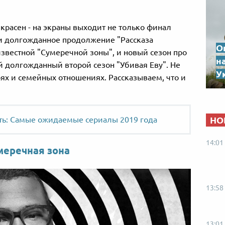
красен - на экраны выходит не только финал
 и долгожданное продолжение "Рассказа
О
известной "Сумеречной зоны", и новый сезон про
н
й долгожданный второй сезон "Убивая Еву". Не
Ук
ях и семейных отношениях. Рассказываем, что и
НО
ть: Самые ожидаемые сериалы 2019 года
14:01
меречная зона
13:58
13:01