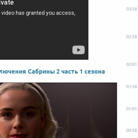
03:58
02:58
02:01
ючения Сабрины 2 часть 1 сезона
01:58
01:01
00:58