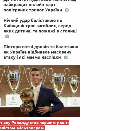
найкращих онлайн-карт
повітряних тривог України
Нічний удар балістикою по
Київщині: троє загиблих, серед
яких дитина, та пожежі в столиці
Півтори сотні дронів та балістика:
як Україна відбивала масовану
атаку і які маємо наслідки
тіану Роналду став першим у світі
олістом-мільярдером