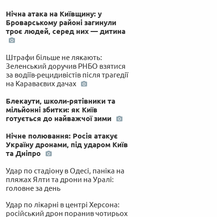
Нічна атака на Київщину: у
Броварському районі загинули
троє людей, серед них — дитина
Штрафи більше не лякають:
Зеленський доручив РНБО взятися
за водіїв-рецидивістів після трагедії
на Караваєвих дачах
Блекаути, школи-рятівники та
мільйонні збитки: як Київ
готується до найважчої зими
Нічне полювання: Росія атакує
Україну дронами, під ударом Київ
та Дніпро
Удар по стадіону в Одесі, паніка на
пляжах Ялти та дрони на Уралі:
головне за день
Удар по лікарні в центрі Херсона:
російський дрон поранив чотирьох