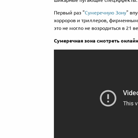
шикарные пугающие спецэффекты.
Первый раз "
Сумеречную Зону
" вп
хорроров и триллеров, фирменным 
это не могло не возродиться в 21 ве
Сумеречная зона смотреть онлайн