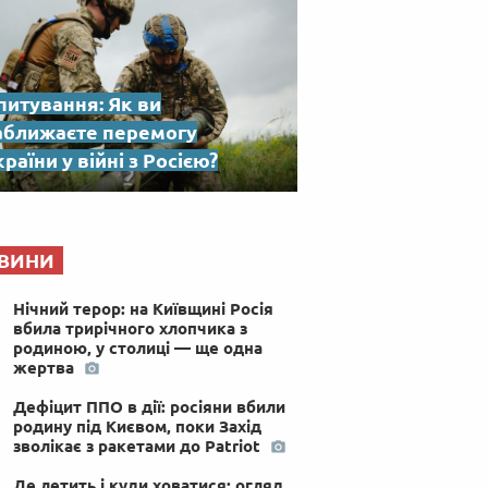
питування: Як ви
аближаєте перемогу
раїни у війні з Росією?
ВИНИ
Нічний терор: на Київщині Росія
вбила трирічного хлопчика з
родиною, у столиці — ще одна
жертва
Дефіцит ППО в дії: росіяни вбили
родину під Києвом, поки Захід
зволікає з ракетами до Patriot
Де летить і куди ховатися: огляд