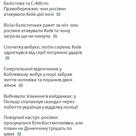
Балістика та С-400 по
Правобережжю: чим росіяни
атакували Київ цієї ночі
Вісім балістичних ракет за ніч: чим
росіяни атакували Київ та чому
загроза ще не минула
Спочатку вибухи, потім сирена: Київ
здригнувся від серії потужних ударів
Смертельний відпочинок у
Коблевому: вибух у морі забрав
життя чоловіка та поранив двох
жінок
Вибивали зізнання в кайданках: у
Польщі спалахнув скандал через
побиття українця у відділку поліції
Повзучий наступ: росіяни
просунулися біля Костянтинівки, але
плани на Донеччину тріщать по
швах