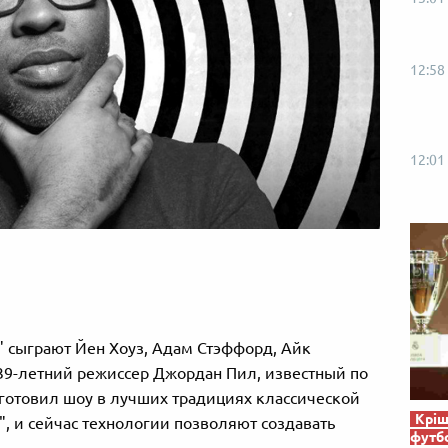
12:58
12:01
" сыграют Йен Хоуз, Адам Стэффорд, Айк
 39-летний режиссер Джордан Пил, известный по
готовил шоу в лучших традициях классической
Кріш
, и сейчас технологии позволяют создавать
футб