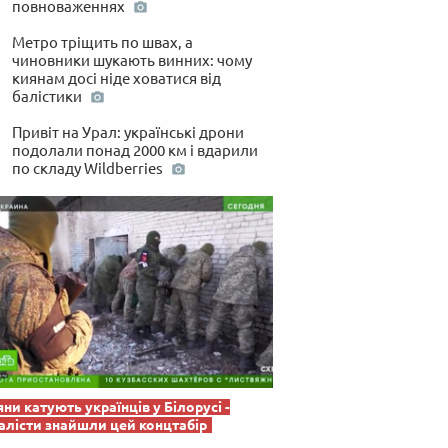
повноваженнях
 по-українськи
Метро тріщить по швах, а
чиновники шукають винних: чому
киянам досі ніде ховатися від
балістики
Привіт на Урал: українські дрони
подолали понад 2000 км і вдарили
по складу Wildberries
яни катують українців у Білорусі -
лісти знайшли цей концтабір