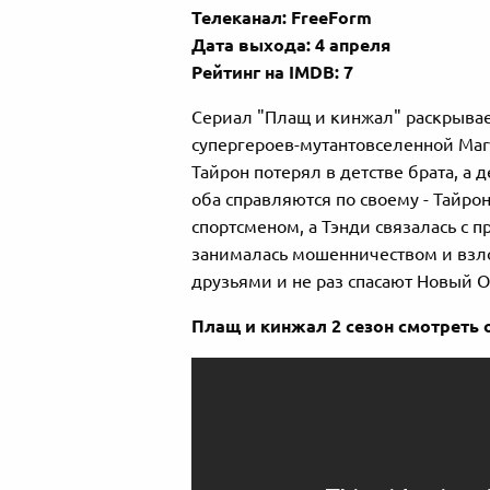
Телеканал: FreeForm
Дата выхода: 4 апреля
​Рейтинг на IMDB: 7
Сериал "Плащ и кинжал" раскрыва
супергероев-мутантовселенной Marv
Тайрон потерял в детстве брата, а 
оба справляются по своему - Тайро
спортсменом, а Тэнди связалась с 
занималась мошенничеством и взло
друзьями и не раз спасают Новый О
Плащ и кинжал 2 сезон смотреть 