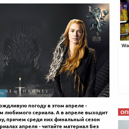
19
ождливую погоду в этом апреле -
ОП
м любимого сериала. А в апреле выходит
оу, причем среди них финальный сезон
риалах апреля - читайте материал Без