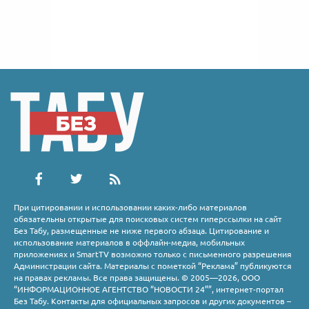
При цитировании и использовании каких-либо материалов
обязательны открытые для поисковых систем гиперссылки на сайт
Без Табу, размещенные не ниже первого абзаца. Цитирование и
использование материалов в оффлайн-медиа, мобильных
приложениях и SmartTV возможно только с письменного разрешения
Администрации сайта. Материалы с пометкой “Реклама” публикуются
на правах рекламы. Все права защищены. © 2005—2026, ООО
“ИНФОРМАЦИОННОЕ АГЕНТСТВО “НОВОСТИ 24””, интернет-портал
Без Табу. Контакты для официальных запросов и других документов –