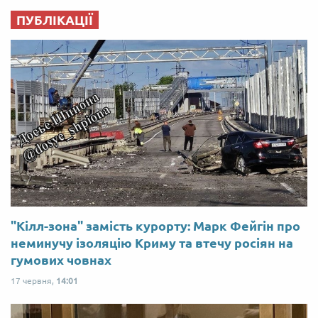
ПУБЛІКАЦІЇ
"Кілл-зона" замість курорту: Марк Фейгін про
неминучу ізоляцію Криму та втечу росіян на
гумових човнах
17 червня,
14:01