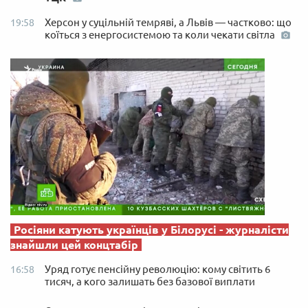
Херсон у суцільній темряві, а Львів — частково: що
19:58
коїться з енергосистемою та коли чекати світла
Росіяни катують українців у Білорусі - журналісти
знайшли цей концтабір
Уряд готує пенсійну революцію: кому світить 6
16:58
тисяч, а кого залишать без базової виплати