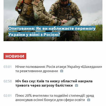
Опитування: Як ви наближаєте перемогу
України у війні з Росією?
НОВИНИ
Нічне полювання: Росія атакує Україну «Шахедами»
03:01
та реактивними дронами
Ніч без сну: Київ та низку областей накрила
02:58
тривога через загрозу балістики
Плюс 20% вчителям та подвійні стипендії: уряд
02:01
анонсував осінні бонуси для сфери освіти