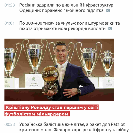
Росіяни вдарили по цивільній інфраструктурі
01:58
Одещини: поранено 16-річного підлітка
По 300–400 тисяч за «нуль»: коли штурмовики та
01:01
піхота отримають нові рекордні виплати
Кріштіану Роналду став першим у світі
футболістом-мільярдером
Українська балістика вже літає, а ракет для Patriot
00:58
критично мало: Федоров про реалії фронту та війну