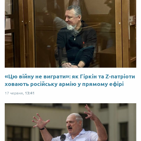
«Цю війну не виграти»: як Гіркін та Z-патріоти
ховають російську армію у прямому ефірі
17 червня,
13:41