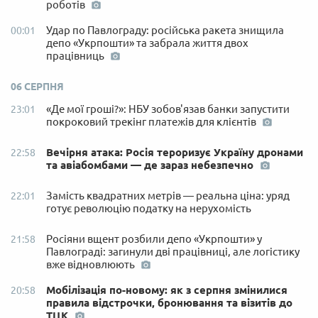
роботів
Удар по Павлограду: російська ракета знищила
00:01
депо «Укрпошти» та забрала життя двох
працівниць
06 СЕРПНЯ
«Де мої гроші?»: НБУ зобов'язав банки запустити
23:01
покроковий трекінг платежів для клієнтів
Вечірня атака: Росія тероризує Україну дронами
22:58
та авіабомбами — де зараз небезпечно
Замість квадратних метрів — реальна ціна: уряд
22:01
готує революцію податку на нерухомість
Росіяни вщент розбили депо «Укрпошти» у
21:58
Павлограді: загинули дві працівниці, але логістику
вже відновлюють
Мобілізація по-новому: як з серпня змінилися
20:58
правила відстрочки, бронювання та візитів до
ТЦК