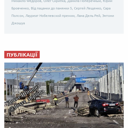
Михайло Федоров,
Олег Скрипка,
Данила Поперечный,
Юрий
Бровченко,
Від пацанки до панянки 5,
Сергей Лещенко,
Сара
Полсон,
Лауреат Нобелевской премии,
Лана Дель Рей,
Энтони
Джошуа
ПУБЛІКАЦІЇ