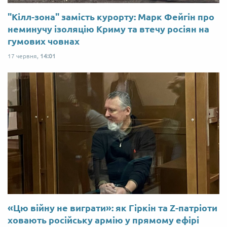
"Кілл-зона" замість курорту: Марк Фейгін про
неминучу ізоляцію Криму та втечу росіян на
гумових човнах
17 червня,
14:01
«Цю війну не виграти»: як Гіркін та Z-патріоти
ховають російську армію у прямому ефірі