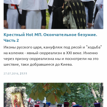
Крестный Hot МП. Окончательное безумие.
Часть 2
Иконы русского царя, камуфляж под рясой и "ходьба"
на коленях - явный сюрреализм в ХХІ веке. Именно
через призму сюрреализма мы и посмотрели на это
шествие, таки добравшееся до Киева.
27.07.2016,
21:11