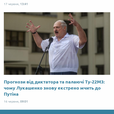
17 червня,
13:41
Прогнози від диктатора та палаючі Ту-22М3:
чому Лукашенко знову екстрено мчить до
Путіна
16 червня,
09:01