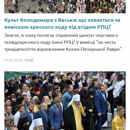
Культ Володимира з Васьки: що ховається за
вивіскою хресного ходу під егідою РПЦ?
Знаєте, в чому полягає справжній цинізм чергового
псевдохресного ходу імені РПЦ? У вивісці "на честь
тридцятиліття відновлення Києво-Печерської Лаври".
27.07.2018,
15:40