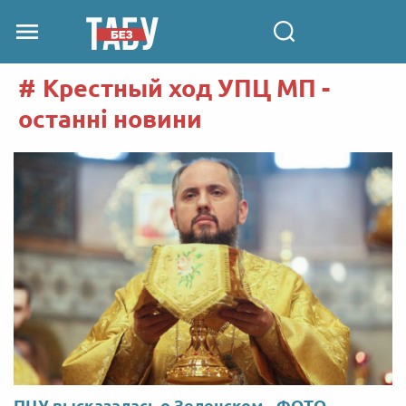
Крестный ход УПЦ МП -
останні новини
ПЦУ высказалась о Зеленском - ФОТО