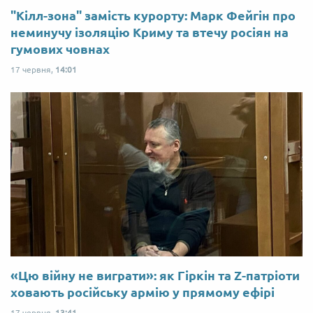
"Кілл-зона" замість курорту: Марк Фейгін про
неминучу ізоляцію Криму та втечу росіян на
гумових човнах
17 червня,
14:01
«Цю війну не виграти»: як Гіркін та Z-патріоти
ховають російську армію у прямому ефірі
17 червня,
13:41