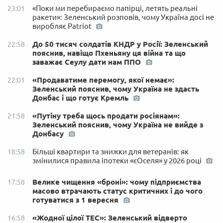
«Поки ми перебираємо папірці, летять реальні
23:01
ракети»: Зеленський розповів, чому Україна досі не
виробляє Patriot
До 50 тисяч солдатів КНДР у Росії: Зеленський
22:58
пояснив, навіщо Пхеньяну ця війна та що
заважає Сеулу дати нам ППО
«Продаватиме перемогу, якої немає»:
22:01
Зеленський пояснив, чому Україна не здасть
Донбас і що готує Кремль
«Путіну треба щось продати росіянам»:
21:58
Зеленський пояснив, чому Україна не вийде з
Донбасу
Більші квартири та знижки для ветеранів: як
18:58
змінилися правила іпотеки «єОселя» у 2026 році
Велике чищення «броні»: чому підприємства
17:58
масово втрачають статус критичних і до чого
готуватися з 1 вересня
«Жодної цілої ТЕС»: Зеленський відверто
16:58