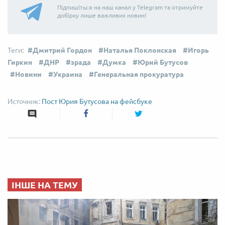
Підпишіться на наш канал у Telegram та отримуйте
добірку лише важливих новин!
Дмитрий Гордон
Наталья Поклонская
Игорь
Гиркин
ДНР
зрада
Думка
Юрий Бутусов
Новини
Украина
Генеральная прокуратура
Пост Юрия Бутусова на фейсбуке
ІНШЕ НА ТЕМУ