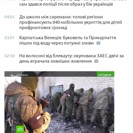
сам здався поліції після образ у бік українців
До школи між сиренами: тилові регіони
04:01
профінансують 840 мобільних укриттів для дітей
прифронтових громад
Карпатська Венеція: Буковель та Прикарпаття
03:01
пішли під воду через потужні зливи
На волосині від блекауту: окупована ЗАЕС двічі за
02:58
день втрачала зовнішнє живлення