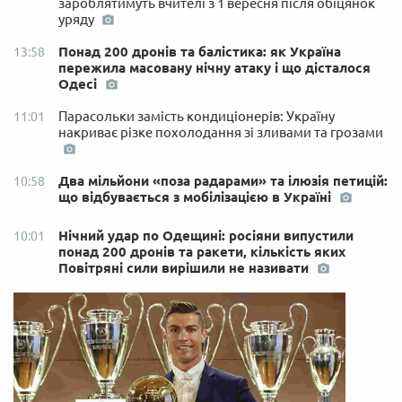
зароблятимуть вчителі з 1 вересня після обіцянок
уряду
Понад 200 дронів та балістика: як Україна
13:58
пережила масовану нічну атаку і що дісталося
Одесі
Парасольки замість кондиціонерів: Україну
11:01
накриває різке похолодання зі зливами та грозами
Два мільйони «поза радарами» та ілюзія петицій:
10:58
що відбувається з мобілізацією в Україні
Нічний удар по Одещині: росіяни випустили
10:01
понад 200 дронів та ракети, кількість яких
Повітряні сили вирішили не називати