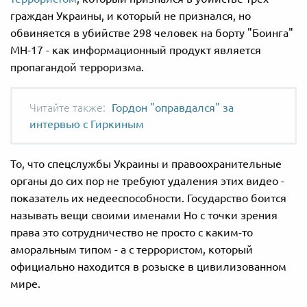
граждан Украины, и который не признался, но
обвиняется в убийстве 298 человек на борту "Боинга"
МН-17 - как информационный продукт является
пропагандой терроризма.
Гордон "оправдался" за
интервью с Гиркиным
То, что спецслужбы Украины и правоохранительные
органы до сих пор не требуют удаления этих видео -
показатель их недееспособности. Государство боится
называть вещи своими именами Но с точки зрения
права это сотрудничество не просто с каким-то
аморальным типом - а с террористом, который
официально находится в розыске в цивилизованном
мире.