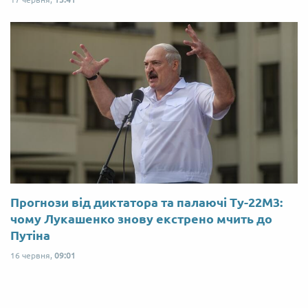
Прогнози від диктатора та палаючі Ту-22М3:
чому Лукашенко знову екстрено мчить до
Путіна
16 червня,
09:01