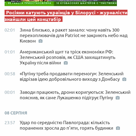
Росіяни катують українців у Білорусі - журналісти
знайшли цей концтабір
Зима близько, а ракет замало: чому навіть 300
02:01
перехоплювачів для Patriot не закриють небо над
Києвом
Американський щит та тріск економіки РФ:
01:01
Зеленський розповів, як США захищатимуть
Україну після війни
«Путіну треба продавати перемогу»: Зеленський
00:58
відрізав ідею добровільного виходу з Донбасу
Заводи працюють, дрони коригуються: Зеленський
00:01
пояснив, як саме Лукашенко підігрує Путіну
08 СЕРПНЯ
Удар по середмістю Павлограда: кількість
23:57
поранених зросла до п'яти, горять будинки