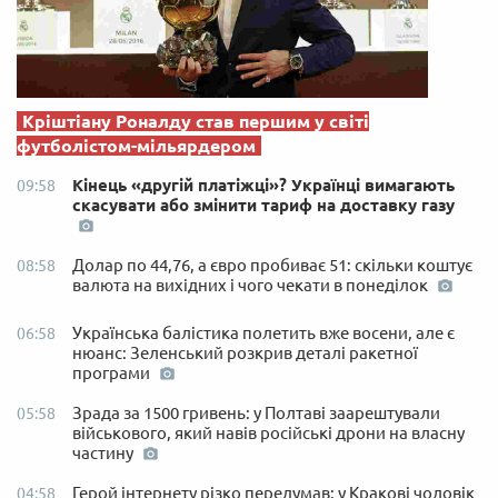
Кріштіану Роналду став першим у світі
футболістом-мільярдером
Кінець «другій платіжці»? Українці вимагають
09:58
скасувати або змінити тариф на доставку газу
Долар по 44,76, а євро пробиває 51: скільки коштує
08:58
валюта на вихідних і чого чекати в понеділок
Українська балістика полетить вже восени, але є
06:58
нюанс: Зеленський розкрив деталі ракетної
програми
Зрада за 1500 гривень: у Полтаві заарештували
05:58
військового, який навів російські дрони на власну
частину
Герой інтернету різко передумав: у Кракові чоловік
04:58