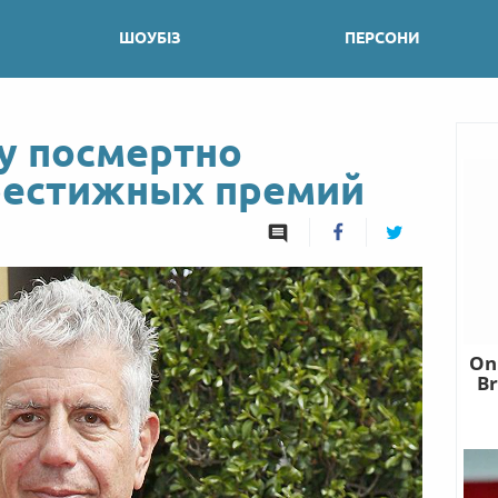
ШОУБІЗ
ПЕРСОНИ
у посмертно
рестижных премий