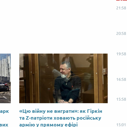
21:58
20:58
19:58
16:58
15:58
Марк
«Цю війну не виграти»: як Гіркін
ю
та Z-патріоти ховають російську
ових
армію у прямому ефірі
15:01