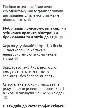
Росіяни вщент розбили депо
«Укрпошти» у Павлограді: загинули
дві працівниці, але логістику вже
відновлюють
Мобілізація по-новому: як з серпня
змінилися правила відстрочки,
бронювання та візитів до ТЦК
Херсон у суцільній темряві, а Львів
— частково: що коїться з
енергосистемою та коли чекати
світла
Уряд готує пенсійну революцію:
кому світить 6 тисяч, а кого
залишать без базової виплати
Смертельна економія часу: за пів
року через перевищення швидкості
в Україні загинули майже 650 людей
П'ять днів до катастрофи: скільки