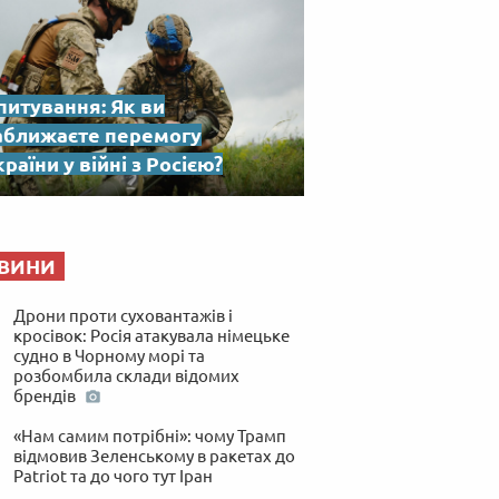
питування: Як ви
аближаєте перемогу
раїни у війні з Росією?
ВИНИ
Дрони проти суховантажів і
кросівок: Росія атакувала німецьке
судно в Чорному морі та
розбомбила склади відомих
брендів
«Нам самим потрібні»: чому Трамп
відмовив Зеленському в ракетах до
Patriot та до чого тут Іран