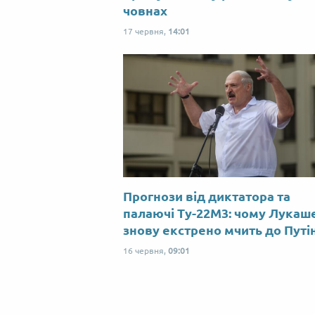
човнах
17 червня,
14:01
Прогнози від диктатора та
палаючі Ту-22М3: чому Лукаш
знову екстрено мчить до Путі
16 червня,
09:01