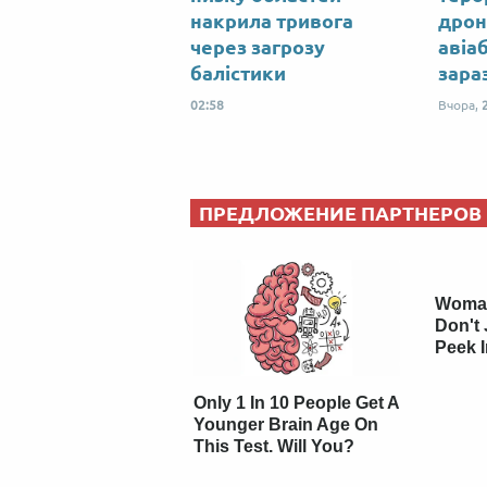
накрила тривога
дрон
через загрозу
авіа
балістики
зара
02:58
Вчора,
ПРЕДЛОЖЕНИЕ ПАРТНЕРОВ
Woman
Don't 
Peek 
Only 1 In 10 People Get A
Younger Brain Age On
This Test. Will You?