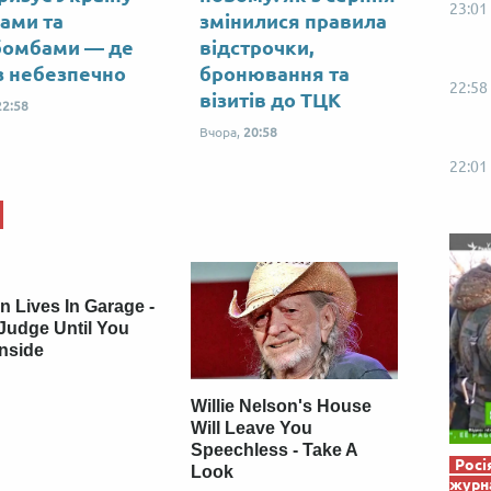
23:01
Від пацанки до панянки
Топ-модель
ами та
змінилися правила
бомбами — де
відстрочки,
з небезпечно
бронювання та
22:58
візитів до ТЦК
22:58
Вчора,
20:58
22:01
 Lives In Garage -
Judge Until You
Inside
Willie Nelson's House
Will Leave You
Speechless - Take A
Росі
Look
журна