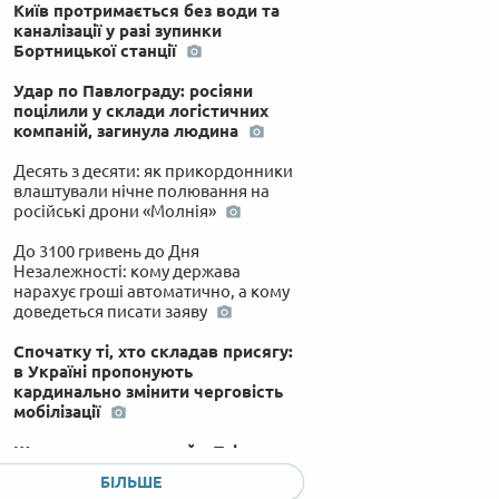
Київ протримається без води та
каналізації у разі зупинки
Бортницької станції
Удар по Павлограду: росіяни
поцілили у склади логістичних
компаній, загинула людина
Десять з десяти: як прикордонники
влаштували нічне полювання на
російські дрони «Молнія»
До 3100 гривень до Дня
Незалежності: кому держава
нарахує гроші автоматично, а кому
доведеться писати заяву
Спочатку ті, хто складав присягу:
в Україні пропонують
кардинально змінити черговість
мобілізації
Шукав легких грошей у Telegram:
у Києві спіймали агента ФСБ, який
БІЛЬШЕ
коригував удари по столиці