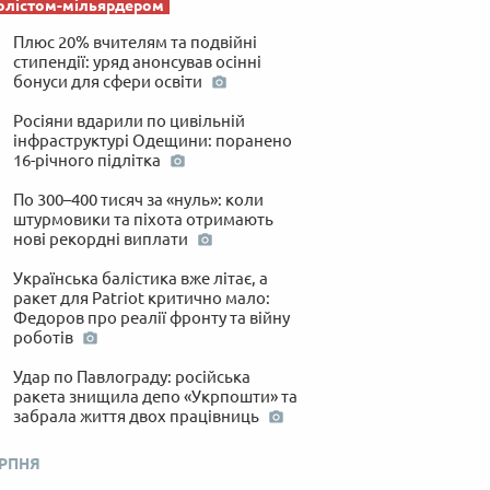
олістом-мільярдером
Плюс 20% вчителям та подвійні
стипендії: уряд анонсував осінні
бонуси для сфери освіти
Росіяни вдарили по цивільній
інфраструктурі Одещини: поранено
16-річного підлітка
По 300–400 тисяч за «нуль»: коли
штурмовики та піхота отримають
нові рекордні виплати
Українська балістика вже літає, а
ракет для Patriot критично мало:
Федоров про реалії фронту та війну
роботів
Удар по Павлограду: російська
ракета знищила депо «Укрпошти» та
забрала життя двох працівниць
ЕРПНЯ