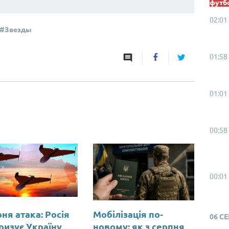
футб
02:01
Звезды
01:58
01:01
00:58
00:01
ня атака: Росія
Мобілізація по-
06 С
ризує Україну
новому: як з серпня