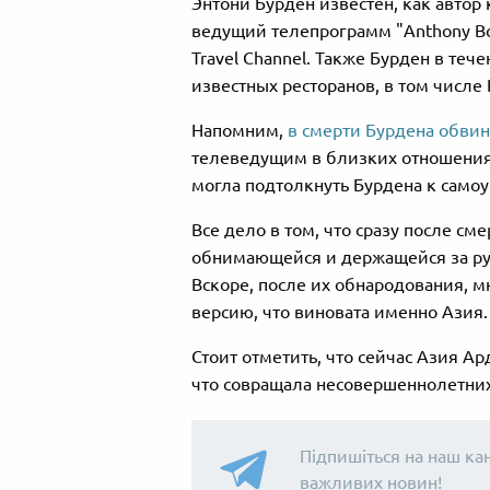
Энтони Бурден известен, как автор
ведущий телепрограмм "Anthony Bour
Travel Channel. Также Бурден в те
известных ресторанов, в том числе Br
Напомним,
в смерти Бурдена обви
телеведущим в близких отношения
могла подтолкнуть Бурдена к самоу
Все дело в том, что сразу после с
обнимающейся и держащейся за ру
Вскоре, после их обнародования, м
версию, что виновата именно Азия.
Стоит отметить, что сейчас Азия А
что совращала несовершеннолетних
Підпишіться на наш ка
важливих новин!