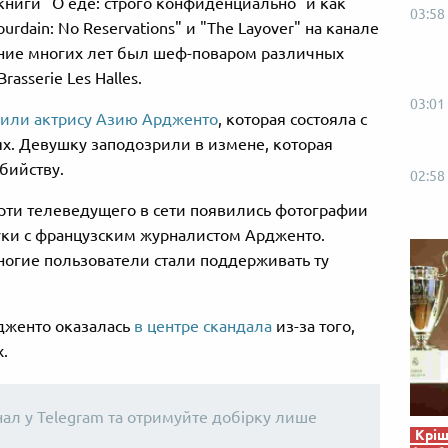
 книги "О еде: строго конфиденциально" и как
03:58
dain: No Reservations" и "The Layover" на канале
чение многих лет был шеф-поваром различных
asserie Les Halles.
03:01
нили актрису Азию Ардженто
, которая состояла с
х. Девушку заподозрили в измене, которая
бийству.
02:58
мерти телеведущего в сети появились фотографии
ки с французским журналистом Ардженто.
ногие пользователи стали поддерживать ту
рдженто оказалась
в центре скандала
из-за того,
.
нал у Telegram та отримуйте добірку лише
Кріш