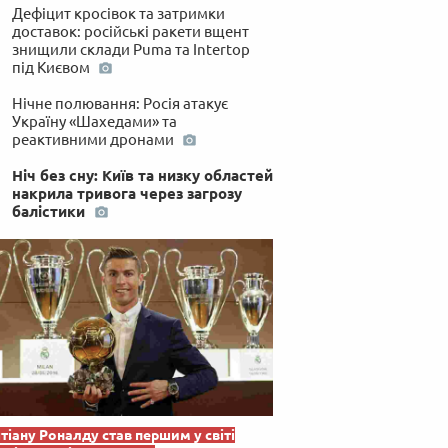
Дефіцит кросівок та затримки
доставок: російські ракети вщент
знищили склади Puma та Intertop
під Києвом
Нічне полювання: Росія атакує
Україну «Шахедами» та
реактивними дронами
Ніч без сну: Київ та низку областей
накрила тривога через загрозу
балістики
тіану Роналду став першим у світі