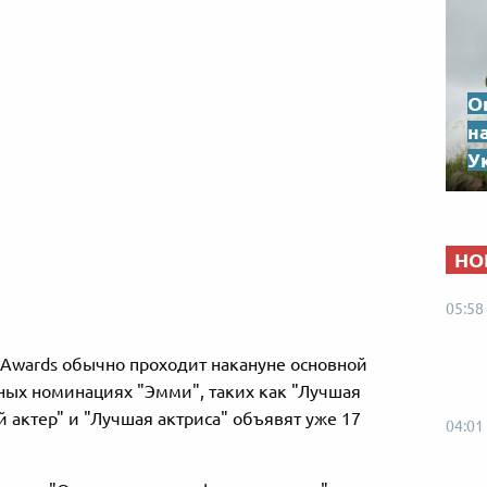
О
н
Ук
НО
05:58
y Awards обычно проходит накануне основной
ых номинациях "Эмми", таких как "Лучшая
 актер" и "Лучшая актриса" объявят уже 17
04:01