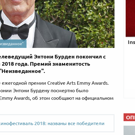
еизведанное"
елеведущий Энтони Бурден покончил с
я 2018 года. Премий знаменитость
 "Неизведанное".
 ежегодной премии Creative Arts Emmy Awards.
монии Энтони Бурдену посмертно было
s Emmy Awards, об этом сообщают на официальном
ОП
инофестиваль 2018: названы все победители