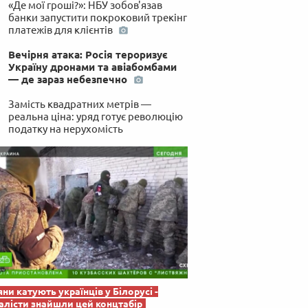
«Де мої гроші?»: НБУ зобов'язав
 по-українськи
банки запустити покроковий трекінг
платежів для клієнтів
Вечірня атака: Росія тероризує
Україну дронами та авіабомбами
— де зараз небезпечно
Замість квадратних метрів —
реальна ціна: уряд готує революцію
податку на нерухомість
яни катують українців у Білорусі -
лісти знайшли цей концтабір