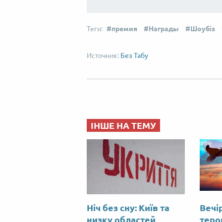
премия
Награды
Шоубіз
Без Табу
ІНШЕ НА ТЕМУ
Ніч без сну: Київ та
Вечір
низку областей
теро