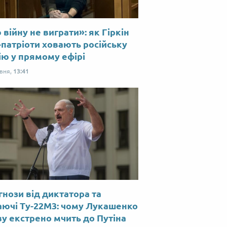
війну не виграти»: як Гіркін
-патріоти ховають російську
ію у прямому ефірі
рвня,
13:41
нози від диктатора та
аючі Ту-22М3: чому Лукашенко
у екстрено мчить до Путіна