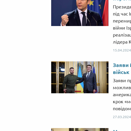
Президе
під час 
перемир
війни І
реалізац
лідера К
15.04.2024
Заяви 
військ
Заяви п
можливо
америка
крок «м
повідом
27.03.2024