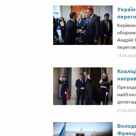
Україн
перего
Керівни
оборони
Андрій 
перегов
17.04.2025
Коаліц
направ
Президе
найближ
делегац
27.03.2025
Володи
Франці