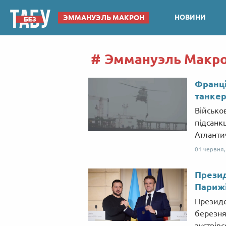
НОВИНИ
ЭММАНУЭЛЬ МАКРОН
Эммануэль Макро
Франці
танке
Військо
підсанк
Атланти
01 червня
Презид
Париж
Президе
березня
зустрів