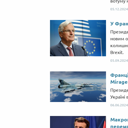
вотуму 
05.12.2024
У Фран
Президе
новим о
колишнь
Brexit.
05.09.2024
Франці
Mirage
Президе
Україні 
06.06.2024
Макрон
перем