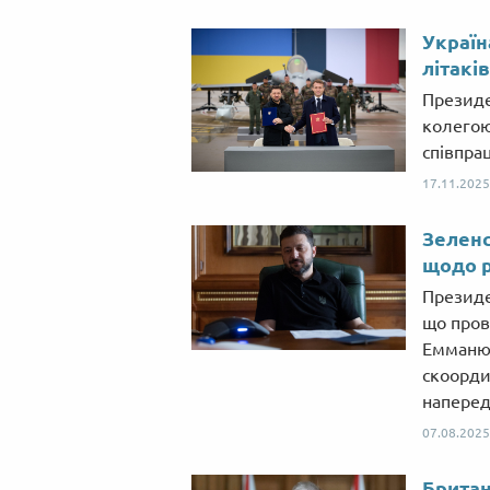
Україн
літакі
Президе
колегою
співпрац
17.11.2025
Зеленс
щодо 
Президе
що пров
Емманюе
скоорди
напередо
07.08.2025
Британ