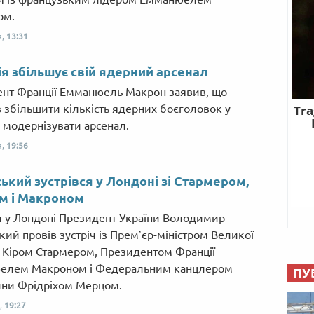
ом.
я,
13:31
я збільшує свій ядерний арсенал
нт Франції Емманюель Макрон заявив, що
 збільшити кількість ядерних боєголовок у
а модернізувати арсенал.
я,
19:56
ький зустрівся у Лондоні зі Стармером,
м і Макроном
я у Лондоні Президент України Володимир
кий провів зустріч із Премʼєр-міністром Великої
ї Кіром Стармером, Президентом Франції
елем Макроном і Федеральним канцлером
ПУ
ни Фрідріхом Мерцом.
,
19:27