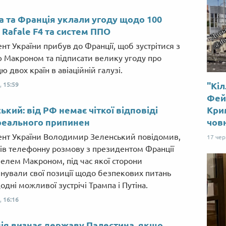
а та Франція уклали угоду щодо 100
в Rafale F4 та систем ППО
нт України прибув до Франції, щоб зустрітися з
 Макроном та підписати велику угоду про
ю двох країн в авіаційній галузі.
"Кіл
,
15:59
Фей
ький: від РФ немає чіткої відповіді
Крим
реального припинен
чов
нт України Володимир Зеленський повідомив,
17 че
ів телефонну розмову з президентом Франції
лем Макроном, під час якої сторони
нували свої позиції щодо безпекових питань
дні можливої зустрічі Трампа і Путіна.
,
16:16
ія визнає державу Палестина, якщо