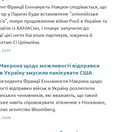
нт Франції Еммануель Макрон сподівається, що
Ігор у Парижі буде встановлене "олімпійське
'я", попри продовження війни Росії в України та
зраїля із ХАМАСом, і планує залучили до
ії цієї мети багатьох партнерів, зокрема й
итаю Сі Цзіньпіна.
,
22:57
Макрона щодо можливості відправки
 в Україну змусили панікувати CША
резидента Франції Емманюеля Макрона щодо
сті відправки військ в Україну розлютили
нських чиновників, які вважають, що такий
оже навіть спровокувати зіткнення з Москвою»,
ляє агентство Bloomberg.
,
16:00