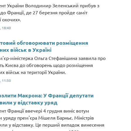
Від пацанки до панянки
Топ-модель
нт України Володимир Зеленський прибув з
 до Франції, де 27 березня пройде саміт
ї охочих».
,
18:40
отовий обговорювати розміщення
них військ в Україні
м'єр-міністерка Ольга Стефанішина заявила про
сть Києва до обговорень щодо розміщення
х військ на території України.
,
11:50
злити Макрона: У Франції депутати
вили у відставку уряд
нт Франції ввечері 4 грудня виніс вотум
и уряду прем'єра Мішеля Барньє. Міністрів
или у відставку. Це перший випадок винесення