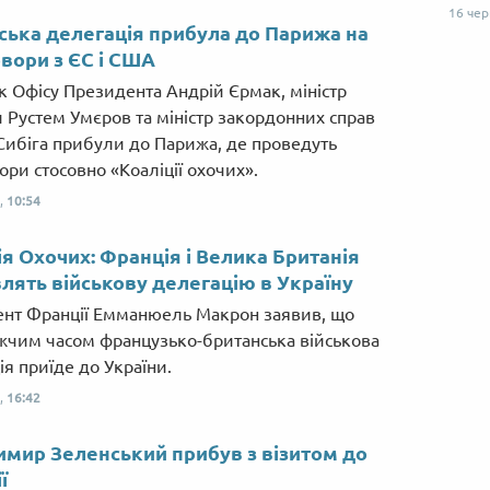
16 че
ська делегація прибула до Парижа на
вори з ЄС і США
к Офісу Президента Андрій Єрмак, міністр
 Рустем Умєров та міністр закордонних справ
Сибіга прибули до Парижа, де проведуть
ори стосовно «Коаліції охочих».
,
10:54
ія Охочих: Франція і Велика Британія
лять військову делегацію в Україну
нт Франції Емманюель Макрон заявив, що
чим часом французько-британська військова
ія приїде до України.
,
16:42
мир Зеленський прибув з візитом до
ї