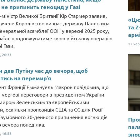
ь не припинить геноцид у Газі
міністр Великої Британії Кір Стармер заявив,
«Цю 
учене Королівство визнає державу Палестина
та Z
Генеральної асамблеї ООН у вересні 2025 року,
арм
раїль продовжуватиме свою військову операцію
17 че
і Гази.
,
20:31
 дав Путіну час до вечора, щоб
тись на перемир'я
нт Франції Еммануель Макрон повідомив, що
 чергові переговори з президентом України
миром Зеленським та європейськими
и, оскільки пропозиція США та ЄС для Росії
зумовного 30-денного припинення вогню діє
Прог
 вечора понеділка.
пал
знов
,
16:53