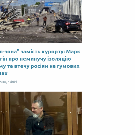
л-зона" замість курорту: Марк
гін про неминучу ізоляцію
у та втечу росіян на гумових
нах
рвня,
14:01