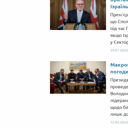
Ізраїл
Премʼєр-
що Спол
під час 
якщо Із
у Сектор
29.07.2025
Макрон
погоди
Президе
проведе
Володи
лідерам
щодо бе
лише до
12.05.2025