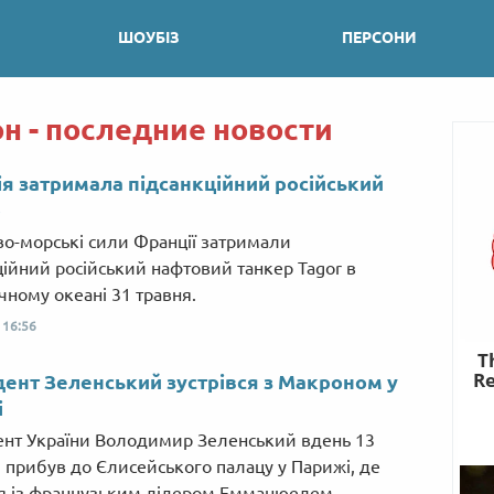
ШОУБІЗ
ПЕРСОНИ
н - последние новости
я затримала підсанкційний російський
р
во-морські сили Франції затримали
ційний російський нафтовий танкер Tagor в
чному океані 31 травня.
,
16:56
ент Зеленський зустрівся з Макроном у
і
нт України Володимир Зеленський вдень 13
 прибув до Єлисейського палацу у Парижі, де
ся із французьким лідером Емманюелем