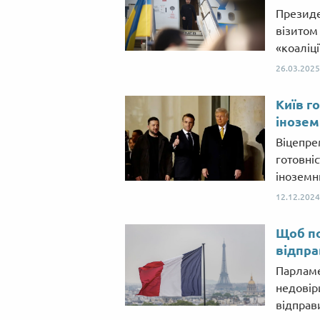
Президе
візитом
«коаліці
26.03.2025
Київ г
інозем
Віцепре
готовні
іноземни
12.12.2024
Щоб по
відпра
Парламе
недовір
відправ