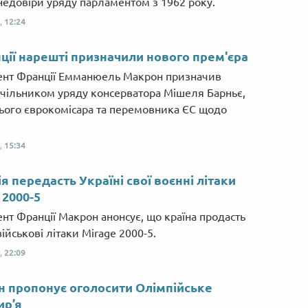
недовіри уряду парламентом з 1962 року.
,
12:24
ції нарешті призначили нового прем'єра
нт Франції Емманюель Макрон призначив
чільником уряду консерватора Мішеля Барньє,
ого єврокомісара та перемовника ЄС щодо
,
15:34
я передасть Україні свої воєнні літаки
 2000-5
нт Франції Макрон анонсує, що країна продасть
військові літаки Mirage 2000-5.
,
22:09
 пропонує оголосити Олімпійське
ир’я