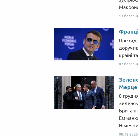
Макрон
13 березн
Франці
Президе
доручив
країні т
02 березн
Зеленс
Мерце
8 грудн
Зеленсь
Британі
Емманю
Німеччи
08.12.2025