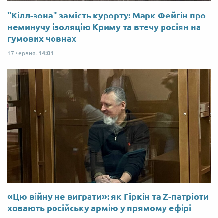
"Кілл-зона" замість курорту: Марк Фейгін про
неминучу ізоляцію Криму та втечу росіян на
гумових човнах
17 червня,
14:01
«Цю війну не виграти»: як Гіркін та Z-патріоти
ховають російську армію у прямому ефірі