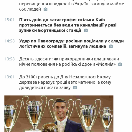
перевищення швидкості в Україні загинули майже
650 людей
П'ять днів до катастрофи: скільки Київ
15:01
протримається без води та каналізації у разі
зупинки Бортницької станції
Удар по Павлограду: росіяни поцілили у склади
14:58
логістичних компаній, загинула людина
Десять з десяти: як прикордонники влаштували
13:58
нічне полювання на російські дрони «Молнія»
До 3100 гривень до Дня Незалежності: кому
13:01
держава нарахує гроші автоматично, а кому
доведеться писати заяву