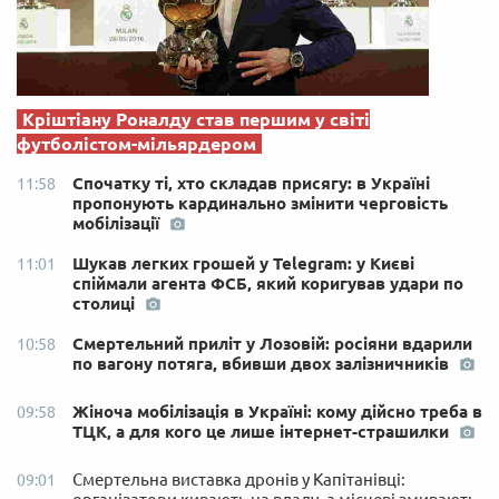
Кріштіану Роналду став першим у світі
футболістом-мільярдером
Спочатку ті, хто складав присягу: в Україні
11:58
пропонують кардинально змінити черговість
мобілізації
Шукав легких грошей у Telegram: у Києві
11:01
спіймали агента ФСБ, який коригував удари по
столиці
Смертельний приліт у Лозовій: росіяни вдарили
10:58
по вагону потяга, вбивши двох залізничників
Жіноча мобілізація в Україні: кому дійсно треба в
09:58
ТЦК, а для кого це лише інтернет-страшилки
Смертельна виставка дронів у Капітанівці:
09:01