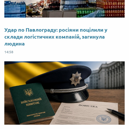
Удар по Павлограду: росіяни поцілили у
склади логістичних компаній, загинула
людина
14:58