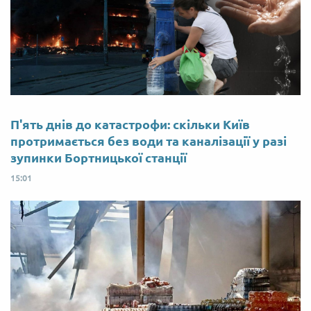
П'ять днів до катастрофи: скільки Київ
протримається без води та каналізації у разі
зупинки Бортницької станції
15:01