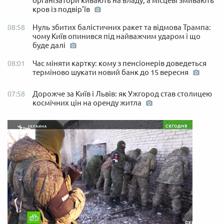
організатори кивають на владу, а місцеві змивають
кров із подвір'їв
Нуль збитих балістичних ракет та відмова Трампа:
08:58
чому Київ опинився під найважчим ударом і що
буде далі
Час міняти картку: кому з пенсіонерів доведеться
08:01
терміново шукати новий банк до 15 вересня
Дорожче за Київ і Львів: як Ужгород став столицею
07:58
космічних цін на оренду житла