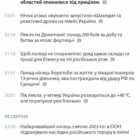
областей опинилися під прицілом
Нічна атака: окупанти запустили «Шахеди» та
03:01
реактивні дрони на північ України
Пекло на Донеччині: понад 200 боїв за добу та
02:58
битва за «пояс фортець»
Щоб полиці не спорожніли: уряд шукає склади та
01:58
гроші для бізнесу на тлі російських атак
Понад місяць боротьби за життя: у лікарні померла
01:01
13-річна дівчинка, яка постраждала від удару РФ по
Сумщині
Пік пекла: у четвер Україна розжариться до +40 °C,
00:01
але порятунок уже близько
05 СЕРПНЯ
Найкривавіший місяць з весни 2022-го: в ООН
23:58
підрахували наслідки російського терору в липні