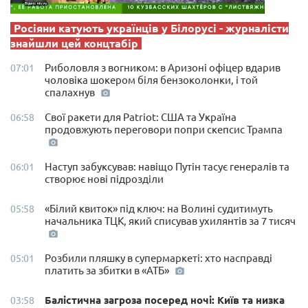
Росіяни катують українців у Білорусі - журналісти
знайшли цей концтабір
Риболовля з вогником: в Аризоні офіцер вдарив
07:01
чоловіка шокером біля бензоколонки, і той
спалахнув
Свої ракети для Patriot: США та Україна
06:58
продовжують переговори попри скепсис Трампа
Наступ забуксував: навіщо Путін тасує генералів та
06:01
створює нові підрозділи
«Білий квиток» під ключ: на Волині судитимуть
05:58
начальника ТЦК, який списував ухилянтів за 7 тисяч
Розбили пляшку в супермаркеті: хто насправді
05:01
платить за збитки в «АТБ»
Балістична загроза посеред ночі: Київ та низка
03:58