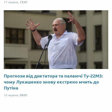
17 червня,
13:41
Прогнози від диктатора та палаючі Ту-22М3:
чому Лукашенко знову екстрено мчить до
Путіна
16 червня,
09:01