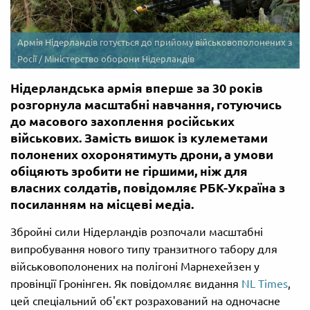
Армія Нідерландів готується до прийому військовополонених з
Росії / Міністерство оборони Нідерландів
Нідерландська армія вперше за 30 років
розгорнула масштабні навчання, готуючись
до масового захоплення російських
військових. Замість вишок із кулеметами
полонених охоронятимуть дрони, а умови
обіцяють зробити не гіршими, ніж для
власних солдатів, повідомляє РБК-Україна з
посиланням на місцеві медіа.
Збройні сили Нідерландів розпочали масштабні
випробування нового типу транзитного табору для
військовополонених на полігоні Марнехейзен у
провінції Гронінген. Як повідомляє видання
NL Times
,
цей спеціальний об'єкт розрахований на одночасне