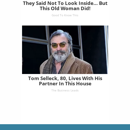
They Said Not To Look Inside... But
This Old Woman Did!
Good To Know This
Tom Selleck, 80, Lives With His
Partner In This House
The Business Leads