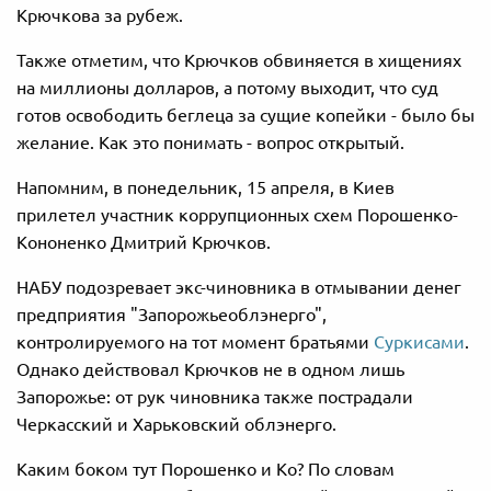
Крючкова за рубеж.
Также отметим, что Крючков обвиняется в хищениях
на миллионы долларов, а потому выходит, что суд
готов освободить беглеца за сущие копейки - было бы
желание. Как это понимать - вопрос открытый.
Напомним, в понедельник, 15 апреля, в Киев
прилетел участник коррупционных схем Порошенко-
Кононенко Дмитрий Крючков.
НАБУ подозревает экс-чиновника в отмывании денег
предприятия "Запорожьеоблэнерго",
контролируемого на тот момент братьями
Суркисами
.
Однако действовал Крючков не в одном лишь
Запорожье: от рук чиновника также пострадали
Черкасский и Харьковский облэнерго.
Каким боком тут Порошенко и Ко? По словам