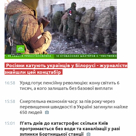
Росіяни катують українців у Білорусі - журналісти
знайшли цей концтабір
Уряд готує пенсійну революцію: кому світить 6
16:58
тисяч, а кого залишать без базової виплати
Смертельна економія часу: за пів року через
15:58
перевищення швидкості в Україні загинули майже
650 людей
П'ять днів до катастрофи: скільки Київ
15:01
протримається без води та каналізації у разі
зупинки Бортницької станції