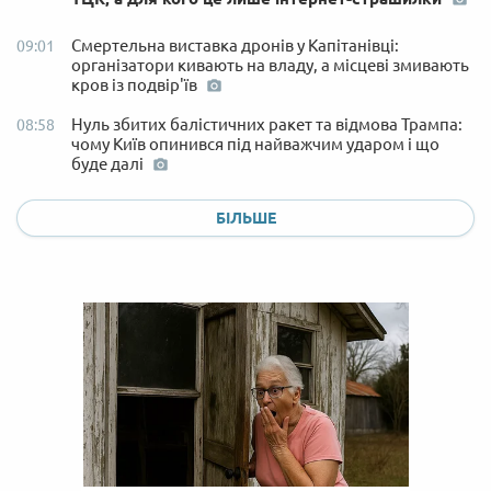
Смертельна виставка дронів у Капітанівці:
09:01
організатори кивають на владу, а місцеві змивають
кров із подвір'їв
Нуль збитих балістичних ракет та відмова Трампа:
08:58
чому Київ опинився під найважчим ударом і що
буде далі
БІЛЬШЕ