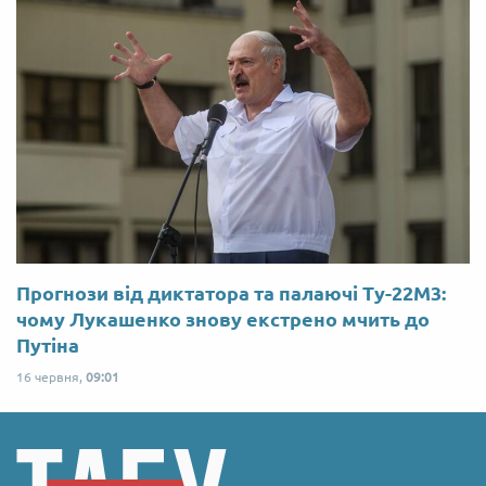
Прогнози від диктатора та палаючі Ту-22М3:
чому Лукашенко знову екстрено мчить до
Путіна
16 червня,
09:01