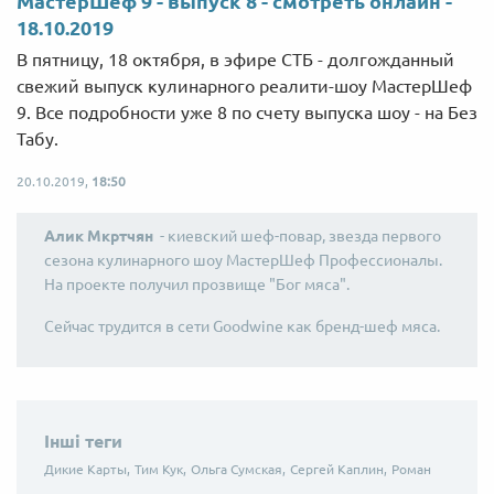
МастерШеф 9 - выпуск 8 - смотреть онлайн -
18.10.2019
В пятницу, 18 октября, в эфире СТБ - долгожданный
свежий выпуск кулинарного реалити-шоу МастерШеф
9. Все подробности уже 8 по счету выпуска шоу - на Без
Табу.
20.10.2019,
18:50
Алик Мкртчян
- киевский шеф-повар, звезда первого
сезона кулинарного шоу МастерШеф Профессионалы.
На проекте получил прозвище "Бог мяса".
Сейчас трудится в сети Goodwine как бренд-шеф мяса.
Інші теги
Дикие Карты,
Тим Кук,
Ольга Сумская,
Сергей Каплин,
Роман