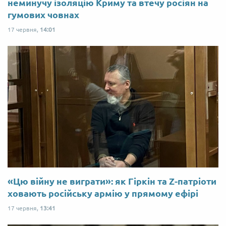
неминучу ізоляцію Криму та втечу росіян на
гумових човнах
17 червня,
14:01
«Цю війну не виграти»: як Гіркін та Z-патріоти
ховають російську армію у прямому ефірі
17 червня,
13:41