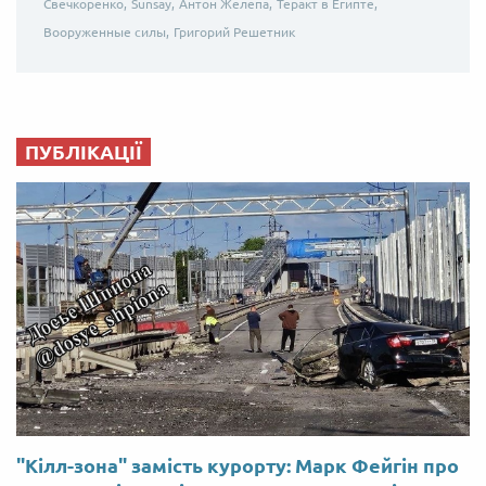
Свечкоренко,
Sunsay,
Антон Желепа,
Теракт в Египте,
Вооруженные силы,
Григорий Решетник
ПУБЛІКАЦІЇ
"Кілл-зона" замість курорту: Марк Фейгін про