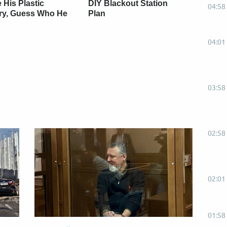
 His Plastic
DIY Blackout Station
04:58
ry, Guess Who He
Plan
04:01
03:58
02:58
02:01
01:58