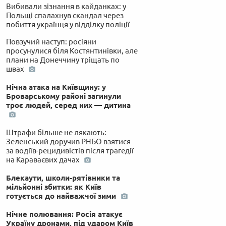
Вибивали зізнання в кайданках: у
Польщі спалахнув скандал через
побиття українця у відділку поліції
Повзучий наступ: росіяни
просунулися біля Костянтинівки, але
плани на Донеччину тріщать по
швах
Нічна атака на Київщину: у
Броварському районі загинули
троє людей, серед них — дитина
Штрафи більше не лякають:
Зеленський доручив РНБО взятися
за водіїв-рецидивістів після трагедії
на Караваєвих дачах
Блекаути, школи-рятівники та
мільйонні збитки: як Київ
готується до найважчої зими
Нічне полювання: Росія атакує
Україну дронами, під ударом Київ