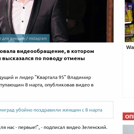
е для женщин / Instagram
овала видеообращение, в котором
и высказался по поводу отмены
дущий и лидер "Квартала 95" Владимир
тупающим 8 марта, опубликовав видео в
инград убойно поздравили женщин с 8 марта
ОП
я нас - первые!", - подписал видео Зеленский.