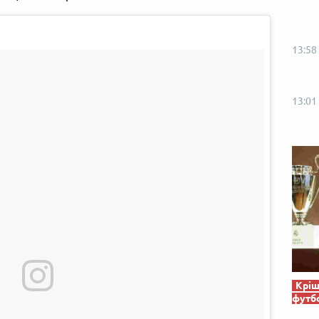
13:58
13:01
Кріш
футб