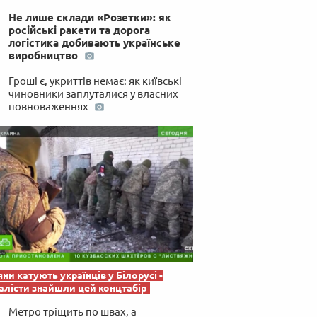
 по-українськи
Не лише склади «Розетки»: як
російські ракети та дорога
логістика добивають українське
виробництво
Гроші є, укриттів немає: як київські
чиновники заплуталися у власних
повноваженнях
яни катують українців у Білорусі -
лісти знайшли цей концтабір
Метро тріщить по швах, а