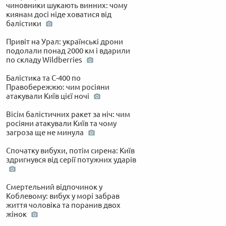
чиновники шукають винних: чому
киянам досі ніде ховатися від
балістики
Привіт на Урал: українські дрони
подолали понад 2000 км і вдарили
по складу Wildberries
Балістика та С-400 по
Правобережжю: чим росіяни
атакували Київ цієї ночі
Вісім балістичних ракет за ніч: чим
росіяни атакували Київ та чому
загроза ще не минула
Спочатку вибухи, потім сирена: Київ
здригнувся від серії потужних ударів
Смертельний відпочинок у
Коблевому: вибух у морі забрав
життя чоловіка та поранив двох
жінок