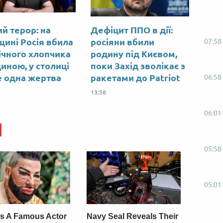
ий терор: на
Дефіцит ППО в дії:
щині Росія вбила
росіяни вбили
07:58
ічного хлопчика
родину під Києвом,
диною, у столиці
поки Захід зволікає з
 одна жертва
ракетами до Patriot
06:58
13:58
06:01
05:58
05:01
s A Famous Actor
Navy Seal Reveals Their