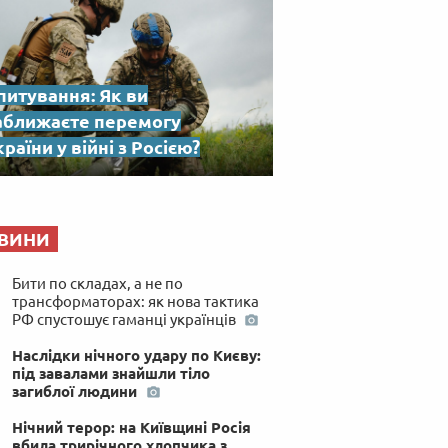
питування: Як ви
аближаєте перемогу
раїни у війні з Росією?
ВИНИ
Бити по складах, а не по
трансформаторах: як нова тактика
РФ спустошує гаманці українців
Наслідки нічного удару по Києву:
під завалами знайшли тіло
загиблої людини
Нічний терор: на Київщині Росія
вбила трирічного хлопчика з