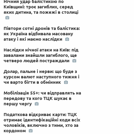
Нічний удар балістикою по
Київщині: троє загиблих, серед
яких дитина, та пожежі в столиці
Півтори сотні дронів та балістика:
як Україна відбивала масовану
атаку і які маємо наслідки
Наслідки нічної атаки на Київ: під
завалами знайшли загиблого, ще
четверо людей постраждали
Долар, пальне і нерви: що буде з
курсом валют наступного тижня і
чи варто бігти в обмінник
Мобілізація 55+: чи відправлять на
передову та кого ТЦК шукає в
першу чергу
Податкова відкриває карти: ТЦК
отримає ідентифікаційні коди всіх
чоловіків, включно з тими, хто за
кордоном