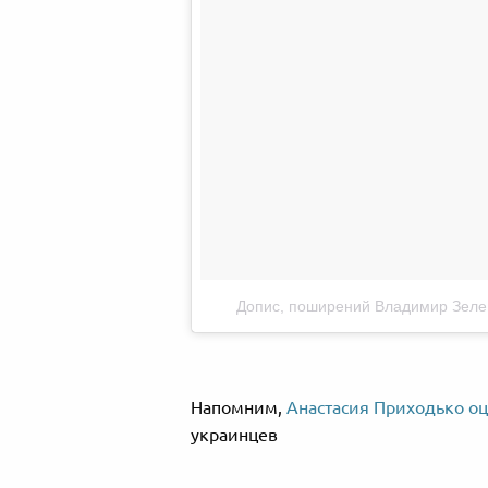
Допис, поширений Владимир Зеленс
Напомним,
Анастасия Приходько о
украинцев