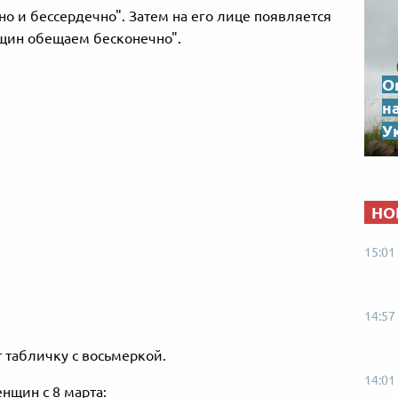
но и бессердечно". Затем на его лице появляется
щин обещаем бесконечно".
О
н
Ук
НО
15:01
14:57
 табличку с восьмеркой.
14:01
нщин с 8 марта: