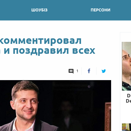
ШОУБІЗ
ПЕРСОНИ
окомментировал
 и поздравил всех
1