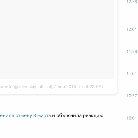
12:58
12:01
11:58
11:01
кий (@zelenskiy_official)
7 Бер 2018 р. о 4:28 PST
10:57
ценила отмену 8 марта
и объяснила реакцию
10:01