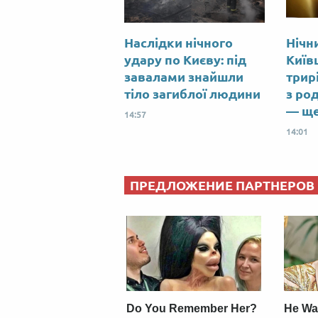
Наслідки нічного
Нічн
удару по Києву: під
Київ
завалами знайшли
трир
тіло загиблої людини
з ро
— ще
14:57
14:01
ПРЕДЛОЖЕНИЕ ПАРТНЕРОВ
Do You Remember Her?
He Wa