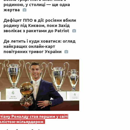
родиною, у столиці — ще одна
жертва
Дефіцит ППО в дії: росіяни вбили
родину під Києвом, поки Захід
зволікає з ракетами до Patriot
Де летить і куди ховатися: огляд
найкращих онлайн-карт
повітряних тривог України
тіану Роналду став першим у світі
олістом-мільярдером