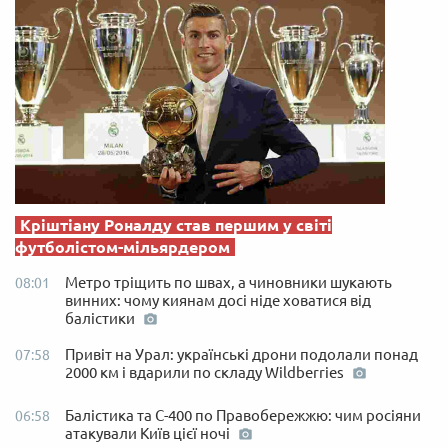
Кріштіану Роналду став першим у світі
футболістом-мільярдером
Метро тріщить по швах, а чиновники шукають
08:01
винних: чому киянам досі ніде ховатися від
балістики
Привіт на Урал: українські дрони подолали понад
07:58
2000 км і вдарили по складу Wildberries
Балістика та С-400 по Правобережжю: чим росіяни
06:58
атакували Київ цієї ночі