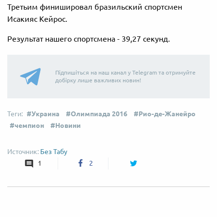
Третьим финишировал бразильский спортсмен
Исакияс Кейрос.
Результат нашего спортсмена - 39,27 секунд.
Підпишіться на наш канал у Telegram та отримуйте
добірку лише важливих новин!
Украина
Олимпиада 2016
Рио-де-Жанейро
чемпион
Новини
Без Табу
1
2