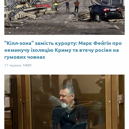
"Кілл-зона" замість курорту: Марк Фейгін про
неминучу ізоляцію Криму та втечу росіян на
гумових човнах
17 червня,
14:01