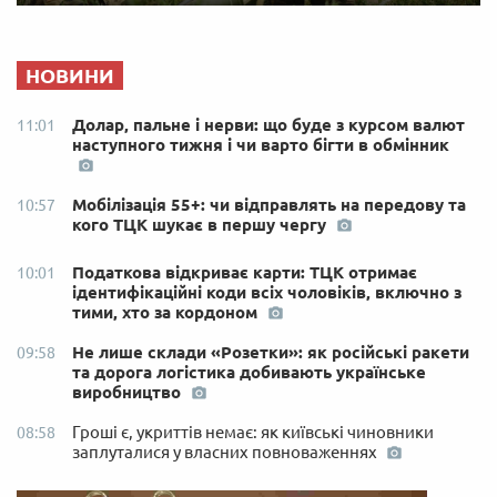
НОВИНИ
Долар, пальне і нерви: що буде з курсом валют
11:01
наступного тижня і чи варто бігти в обмінник
Мобілізація 55+: чи відправлять на передову та
10:57
кого ТЦК шукає в першу чергу
Податкова відкриває карти: ТЦК отримає
10:01
ідентифікаційні коди всіх чоловіків, включно з
тими, хто за кордоном
Не лише склади «Розетки»: як російські ракети
09:58
та дорога логістика добивають українське
виробництво
Гроші є, укриттів немає: як київські чиновники
08:58
заплуталися у власних повноваженнях