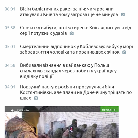
Вісім балістичних ракет за ніч: чим росіяни
06:01
атакували Київ та чому загроза ще не минула
Спочатку вибухи, потім сирена: Київ здригнувся від
05:58
серії потужних ударів
Смертельний відпочинок у Коблевому: вибух у морі
05:01
забрав життя чоловіка та поранив двох жінок
Вибивали зізнання в кайданках: у Польщі
04:58
спалахнув скандал через побиття українця у
відділку поліції
Повзучий наступ: росіяни просунулися біля
04:01
Костянтинівки, але плани на Донеччину тріщать по
швах