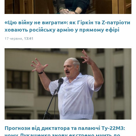
«Цю війну не виграти»: як Гіркін та Z-патріоти
ховають російську армію у прямому ефірі
17 червня,
13:41
Прогнози від диктатора та палаючі Ту-22М3:
чому Лукашенко знову екстрено мчить до