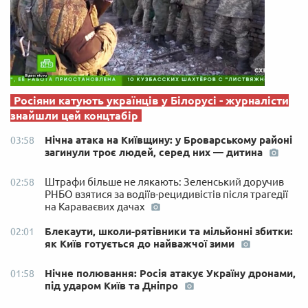
Росіяни катують українців у Білорусі - журналісти
знайшли цей концтабір
Нічна атака на Київщину: у Броварському районі
03:58
загинули троє людей, серед них — дитина
Штрафи більше не лякають: Зеленський доручив
02:58
РНБО взятися за водіїв-рецидивістів після трагедії
на Караваєвих дачах
Блекаути, школи-рятівники та мільйонні збитки:
02:01
як Київ готується до найважчої зими
Нічне полювання: Росія атакує Україну дронами,
01:58
під ударом Київ та Дніпро