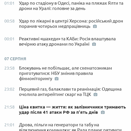
Удар по стадіону в Одесі, паніка на пляжах Ялти та
01:01
дрони на Уралі: головне за день
Удар по лікарні в центрі Херсона: російський дрон
00:58
поранив чотирьох медпрацівниць
Реактивні «шахеди» та КАБи: Росія влаштувала
00:01
вечірню атаку дронами по Україні
07 СЕРПНЯ
Блокувань не побільшає, але схематозникам
23:58
приготуватися: НБУ змінив правила
фінмоніторингу
Перцевий газ, балаклави та реанімація: Одещина
23:02
очолила антирейтинг скарг на ТЦК
Ціна квитка — життя: як залізничники тримають
21:58
удар після 41 атаки РФ за п'ять днів
Дрова, пільги на генератори та табу на
21:01
відключення комуналки: як Рада планує рятувати