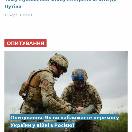
Путіна
16 червня,
09:01
ОПИТУВАННЯ
Опитування: Як ви наближаєте перемогу
України у війні з Росією?