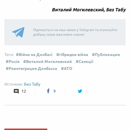
Виталий Могилевский, Без Табу
Підпишіться на наш канал у Telegram та отримуйте
добірку лише важливих новин!
Війна на Донбасі
гібридна війна
Публикации
Росія
Виталий Могилевский
Санкції
Реинтеграция Донбасса
АТО
Без Табу
12
9