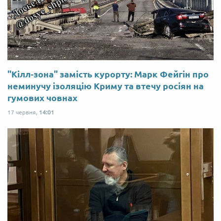
"Кілл-зона" замість курорту: Марк Фейгін про
неминучу ізоляцію Криму та втечу росіян на
гумових човнах
17 червня,
14:01