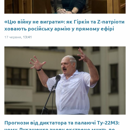
«Цю війну не виграти»: як Гіркін та Z-патріоти
ховають російську армію у прямому ефірі
17 червня,
13:41
Прогнози від диктатора та палаючі Ту-22М3:
чому Лукашенко знову екстрено мчить до