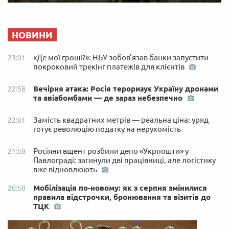
НОВИНИ
«Де мої гроші?»: НБУ зобов'язав банки запустити
23:01
покроковий трекінг платежів для клієнтів
Вечірня атака: Росія тероризує Україну дронами
22:58
та авіабомбами — де зараз небезпечно
Замість квадратних метрів — реальна ціна: уряд
22:01
готує революцію податку на нерухомість
Росіяни вщент розбили депо «Укрпошти» у
21:58
Павлограді: загинули дві працівниці, але логістику
вже відновлюють
Мобілізація по-новому: як з серпня змінилися
20:58
правила відстрочки, бронювання та візитів до
ТЦК