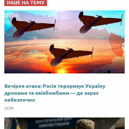
ІНШЕ НА ТЕМУ
Вечірня атака: Росія тероризує Україну
дронами та авіабомбами — де зараз
небезпечно
22:58