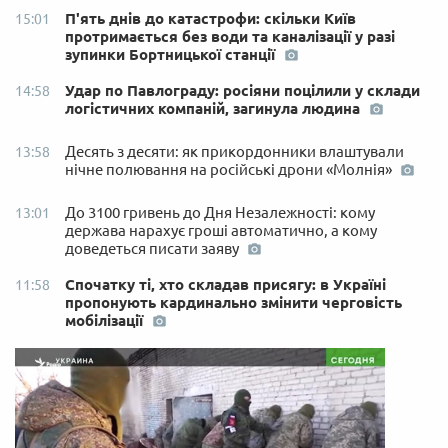
П'ять днів до катастрофи: скільки Київ
15:01
протримається без води та каналізації у разі
зупинки Бортницької станції
Удар по Павлограду: росіяни поцілили у склади
14:58
логістичних компаній, загинула людина
Десять з десяти: як прикордонники влаштували
13:58
нічне полювання на російські дрони «Молнія»
До 3100 гривень до Дня Незалежності: кому
13:01
держава нарахує гроші автоматично, а кому
доведеться писати заяву
Спочатку ті, хто складав присягу: в Україні
11:58
пропонують кардинально змінити черговість
мобілізації