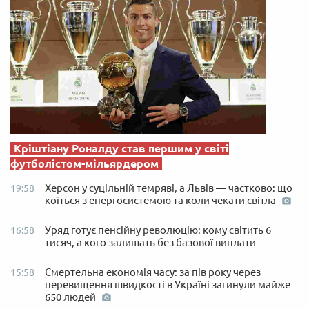
Кріштіану Роналду став першим у світі
футболістом-мільярдером
Херсон у суцільній темряві, а Львів — частково: що
19:58
коїться з енергосистемою та коли чекати світла
Уряд готує пенсійну революцію: кому світить 6
16:58
тисяч, а кого залишать без базової виплати
Смертельна економія часу: за пів року через
15:58
перевищення швидкості в Україні загинули майже
650 людей