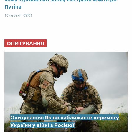
Путіна
16 червня,
09:01
ОПИТУВАННЯ
Опитування: Як ви наближаєте перемогу
України у війні з Росією?