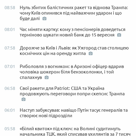
Нуль збитих балістичних ракет та відмова Трампа:
08:58
чому Київ опинився під найважчим ударом і що
буде далі
Час міняти картку: кому з пенсіонерів доведеться
08:01
терміново шукати новий банк до 15 вересня
Дорожче за Київ і Львів: як Ужгород став столицею
07:58
космічних цін на оренду житла
Риболовля з вогником: в Аризоні офіцер вдарив
07:01
чоловіка шокером біля бензоколонки, і той
спалахнув
Свої ракети для Patriot: США та Україна
06:58
продовжують переговори попри скепсис Трампа
Наступ забуксував: навіщо Путін тасує генералів та
06:01
створює нові підрозділи
«Білий квиток» під ключ: на Волині судитимуть
05:58
начальника ТЦК, який списував ухилянтів за 7 тисяч