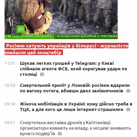
Росіяни катують українців у Білорусі - журналісти
знайшли цей концтабір
Шукав легких грошей у Telegram: у Києві
11:01
спіймали агента ФСБ, який коригував удари по
столиці
Смертельний приліт у Лозовій: росіяни вдарили
10:58
по вагону потяга, вбивши двох залізничників
Жіноча мобілізація в Україні: кому дійсно треба в
09:58
ТЦК, а для кого це лише інтернет-страшилки
Смертельна виставка дронів у Капітанівці:
09:01
організатори кивають на владу, а місцеві змивають
кров із подвір'їв